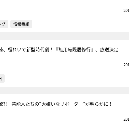
20
ング
情報番組
徳、檀れいで新型時代劇！『無用庵隠居修行』、放送決定
20
日
致?! 芸能人たちの“大嫌いなリポーター”が明らかに！
20