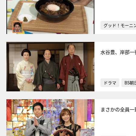
グッド！モーニ
水谷豊、岸部一
ドラマ
BS朝
まさかの全員一