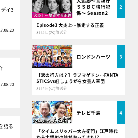
大追跡～警視庁
ＳＳＢＣ強行犯
2
デイ3
係～ Season2
Episode3 大炎上…暴走する正義
17.08.20
8月5日(水)放送分
ロンドンハーツ
3
介
【恋の行方は？】ラブマゲドン…FANTA
STICSvs紅しょうがら女芸人軍団
17.08.20
8月4日(火)放送分
テレビ千鳥
4
を語る
「タイムスリッパー大左衛門」江戸時代
から大悟似の侍がやってきた!?