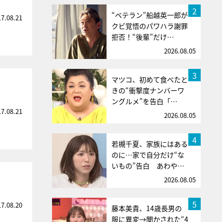
2
“ベテラン”船越英一郎が
17.08.21
クビ覚悟のパワハラ謝罪
拒否！“後輩”だけ…
2026.08.05
3
マツコ、初めて食べたと
きの“衝撃度ナンバーワ
ングルメ”を告白「…
17.08.21
2026.08.05
4
若槻千夏、家族にはある
のに…家で自分だけ“な
いもの”告白 あわや…
2026.08.05
5
17.08.20
藤本美貴、14歳長男の
服に異変→聞かされた“4