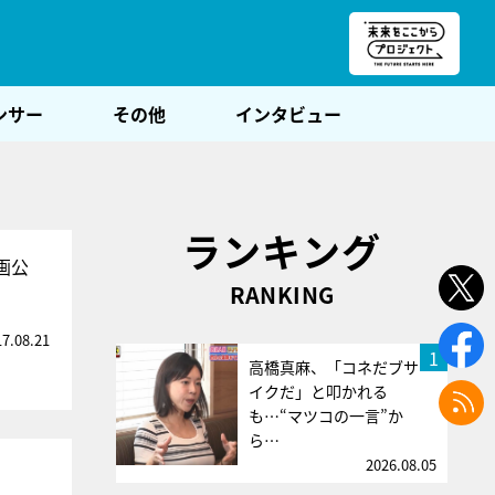
朝POST
ンサー
その他
インタビュー
ランキング
画公
RANKING
17.08.21
1
高橋真麻、「コネだブサ
イクだ」と叩かれる
も…“マツコの一言”か
ら…
2026.08.05