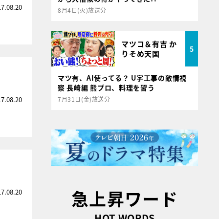
17.08.20
8月4日(火)放送分
マツコ＆有吉 か
5
りそめ天国
マツ有、AI使ってる？ U字工事の敵情視
察 長崎編 熊プロ、料理を習う
17.08.20
7月31日(金)放送分
急上昇ワード
17.08.20
HOT WORDS