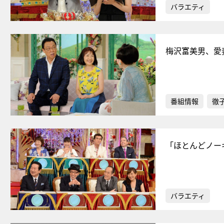
バラエティ
梅沢富美男、愛
番組情報
徹
「ほとんどノー
バラエティ