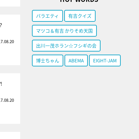
バラエティ
有吉クイズ
？
マツコ＆有吉 かりそめ天国
17.08.20
出川一茂ホラン☆フシギの会
博士ちゃん
ABEMA
EIGHT-JAM
⁈
17.08.20