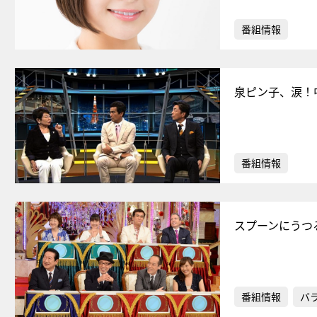
番組情報
泉ピン子、涙！
番組情報
スプーンにうつ
番組情報
バ