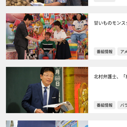
甘いものモンス
番組情報
ア
北村弁護士、「
番組情報
バ