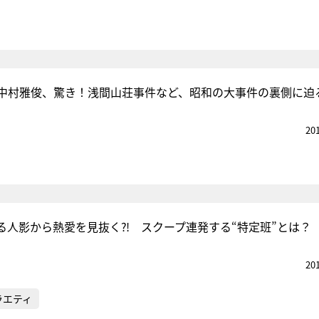
中村雅俊、驚き！浅間山荘事件など、昭和の大事件の裏側に迫
20
る人影から熱愛を見抜く⁈ スクープ連発する“特定班”とは？
20
ラエティ