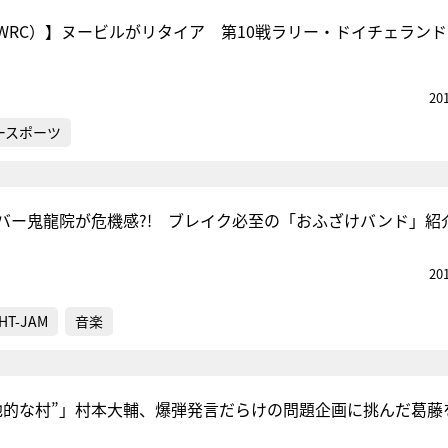
WRC）】ヌービルがリタイア 第10戦ラリー・ドイチェランド 
20
ースポーツ
バー鬼龍院が危機感?! ブレイク必至の「おふざけバンド」紹
20
HT-JAM
音楽
他的な村”」村本大輔、爆弾発言だらけの問題企画に挑んだ葛藤