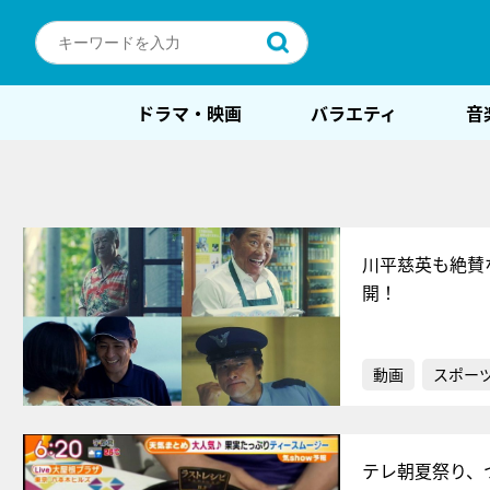
ドラマ・映画
バラエティ
音
川平慈英も絶賛
開！
動画
スポー
テレ朝夏祭り、