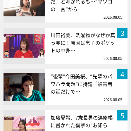
だ」と叩かれるも…“マツコ
の一言”から…
2026.08.05
3
川田裕美、洗濯物がなぜか真
っ赤に！原因は息子のポケッ
トの中身…
2026.08.05
4
“後輩”今田美桜、“先輩のパ
ワハラ問題”に持論「被害者
の話だけで…
2026.08.05
5
加藤夏希、7歳長男の連絡帳
に書かれた衝撃の“お知ら