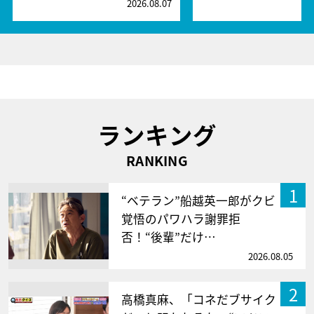
2026.08.07
2
ランキング
RANKING
1
“ベテラン”船越英一郎がクビ
覚悟のパワハラ謝罪拒
否！“後輩”だけ…
2026.08.05
2
高橋真麻、「コネだブサイク