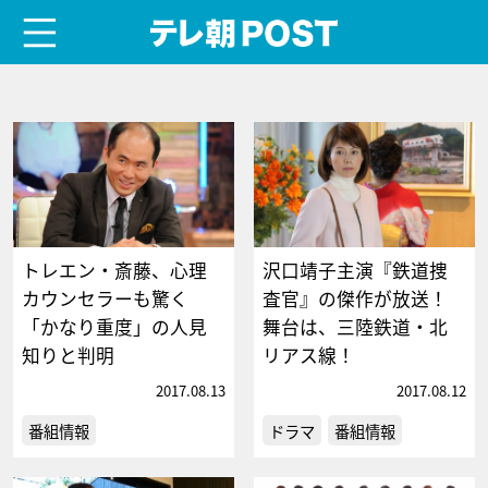
menu
テレ朝POST
トレエン・斎藤、心理
沢口靖子主演『鉄道捜
カウンセラーも驚く
査官』の傑作が放送！
「かなり重度」の人見
舞台は、三陸鉄道・北
知りと判明
リアス線！
2017.08.13
2017.08.12
番組情報
ドラマ
番組情報