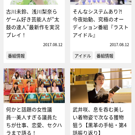
古川未鈴、浅川梨奈ら
そんなシステムあり⁈
ゲーム好き芸能人が“太
今夜始動、究極のオー
鼓の達人”最新作を実況
ディション番組『ラスト
プレイ！
アイドル』
2017.08.12
2017.08.12
番組情報
アイドル
番組情報
何かと話題の女性議
武井咲、息を呑む美し
員…美人すぎる議員た
い着物姿で次なる獲物
ちが仕事、恋愛、セクハ
狙う【黒革の手帖・第4
ラまで語る！
話振り返り】