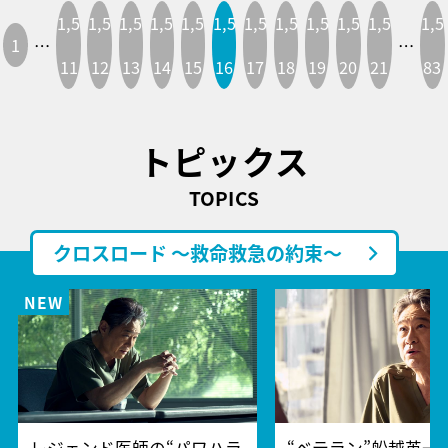
1,5
1,5
1,5
1,5
1,5
1,5
1,5
1,5
1,5
1,5
1,5
1,5
1
…
…
11
12
13
14
15
16
17
18
19
20
21
83
トピックス
TOPICS
クロスロード ～救命救急の約束～
レジェンド医師の“パワハラ
“ベテラン”船越英一