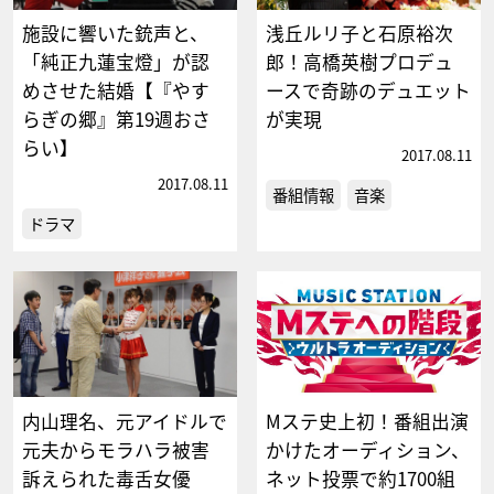
施設に響いた銃声と、
浅丘ルリ子と石原裕次
「純正九蓮宝燈」が認
郎！高橋英樹プロデュ
めさせた結婚【『やす
ースで奇跡のデュエット
らぎの郷』第19週おさ
が実現
らい】
2017.08.11
2017.08.11
番組情報
音楽
ドラマ
内山理名、元アイドルで
Mステ史上初！番組出演
元夫からモラハラ被害
かけたオーディション、
訴えられた毒舌女優
ネット投票で約1700組