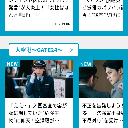
発言”が大炎上！「女性はほ
ビ覚悟のパワハラ謝
んと無理」「…
否！“後輩”だけに…
2026.08.06
2
大空港～GATE24～
「ええ…」入国審査で客が
不正を告発しようと
腹に隠していた“危険生
遷…。法務省出身男
物”に仰天！空港騒然…
不尽対応”を受け…