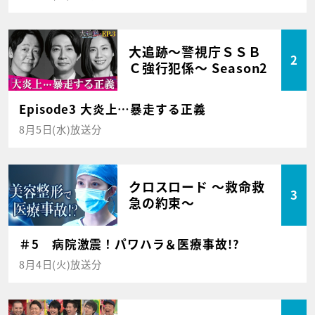
大追跡～警視庁ＳＳＢ
2
Ｃ強行犯係～ Season2
Episode3 大炎上…暴走する正義
8月5日(水)放送分
クロスロード ～救命救
3
急の約束～
＃5 病院激震！パワハラ＆医療事故!?
8月4日(火)放送分