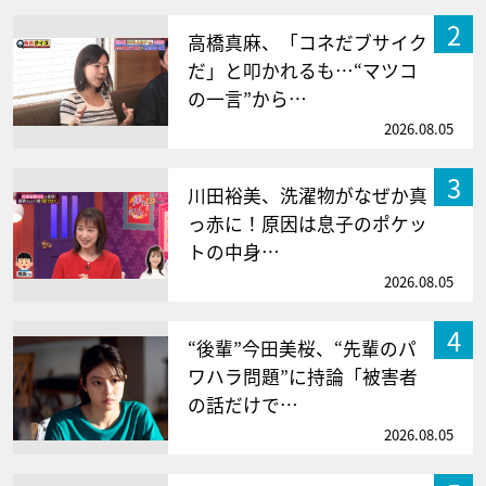
2
高橋真麻、「コネだブサイク
だ」と叩かれるも…“マツコ
の一言”から…
2026.08.05
3
川田裕美、洗濯物がなぜか真
っ赤に！原因は息子のポケッ
トの中身…
2026.08.05
4
“後輩”今田美桜、“先輩のパ
ワハラ問題”に持論「被害者
の話だけで…
2026.08.05