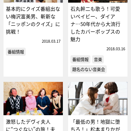
基本的にクイズ番組出な
石丸幹二も歌う！可愛
い梅沢富美男、斬新な
いベイビー、ダイア
「ニッポンのクイズ」に
ナ…50年代から大流行
挑戦！
したカバーポップスの
魅力
2018.03.17
2018.03.16
番組情報
番組情報
音楽
題名のない音楽会
激怒したデヴィ夫人
「最低の男！地獄に堕
に“つぐない”の旅！夫
ちろ！」松本まりかが