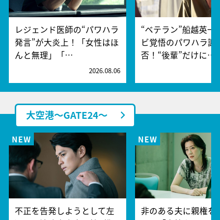
レジェンド医師の“パワハラ
“ベテラン”船越英一
発言”が大炎上！「女性はほ
ビ覚悟のパワハラ謝
んと無理」「…
否！“後輩”だけに…
2026.08.06
2
大空港～GATE24～
不正を告発しようとして左
非のある夫に親権を