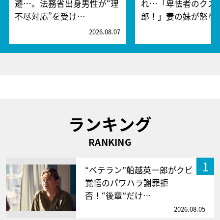
遷…。法務省出身男性が“理
れ…「卑怯者のクズ
不尽対応”を受け…
郎！」妻の妹が怒り
2026.08.07
2
ランキング
RANKING
1
“ベテラン”船越英一郎がクビ
覚悟のパワハラ謝罪拒
否！“後輩”だけ…
2026.08.05