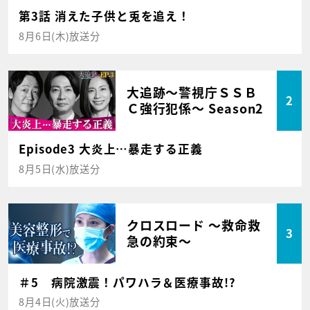
第3話 消えた子供と兎を追え！
8月6日(木)放送分
大追跡～警視庁ＳＳＢ
2
Ｃ強行犯係～ Season2
Episode3 大炎上…暴走する正義
8月5日(水)放送分
クロスロード ～救命救
3
急の約束～
＃5 病院激震！パワハラ＆医療事故!?
8月4日(火)放送分