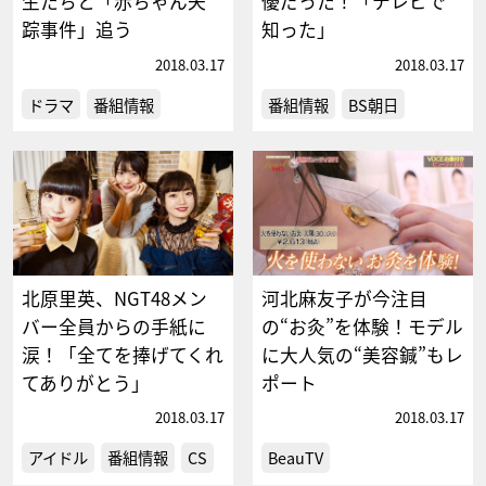
生たちと「赤ちゃん失
優だった！「テレビで
踪事件」追う
知った」
2018.03.17
2018.03.17
ドラマ
番組情報
番組情報
BS朝日
北原里英、NGT48メン
河北麻友子が今注目
バー全員からの手紙に
の“お灸”を体験！モデル
涙！「全てを捧げてくれ
に大人気の“美容鍼”もレ
てありがとう」
ポート
2018.03.17
2018.03.17
アイドル
番組情報
CS
BeauTV