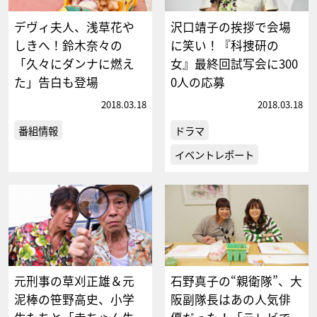
デヴィ夫人、浅草花や
沢口靖子の挨拶で会場
しきへ！鈴木奈々の
に笑い！『科捜研の
「久々にダンナに燃え
女』最終回試写会に300
た」告白も登場
0人の応募
2018.03.18
2018.03.18
番組情報
ドラマ
イベントレポート
元刑事の草刈正雄＆元
石野真子の“親衛隊”、大
泥棒の笹野高史、小学
阪副隊長はあの人気俳