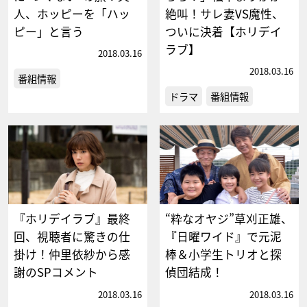
人、ホッピーを「ハッ
絶叫！サレ妻VS魔性、
ピー」と言う
ついに決着【ホリデイ
ラブ】
2018.03.16
2018.03.16
番組情報
ドラマ
番組情報
『ホリデイラブ』最終
“粋なオヤジ”草刈正雄、
回、視聴者に驚きの仕
『日曜ワイド』で元泥
掛け！仲里依紗から感
棒＆小学生トリオと探
謝のSPコメント
偵団結成！
2018.03.16
2018.03.16