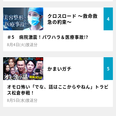
クロスロード ～救命救
4
急の約束～
＃5 病院激震！パワハラ＆医療事故!?
8月4日(火)放送分
かまいガチ
5
オモロ怖い「でな、話はここからやねん」トラビ
ス松倉参戦！
8月5日(水)放送分