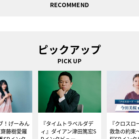
RECOMMEND
ピックアップ
PICK UP
ブ！げーみん
『タイムトラベルダデ
『クロスロー
E齋藤樹愛羅
ィ』ダイアン津田篤宏S
救急の約束
香SPインタ
Pインタビュー
桜SPイ