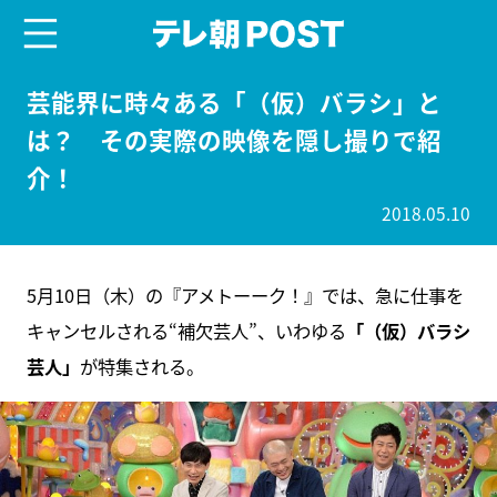
menu
テレ朝POST
芸能界に時々ある「（仮）バラシ」と
は？ その実際の映像を隠し撮りで紹
介！
2018.05.10
5月10日（木）の『アメトーーク！』では、急に仕事を
キャンセルされる“補欠芸人”、いわゆる
「（仮）バラシ
芸人」
が特集される。