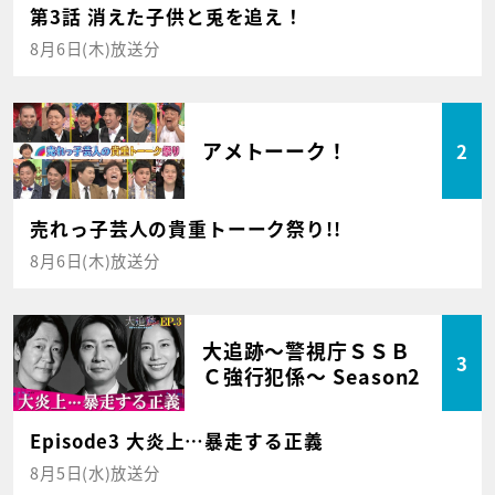
第3話 消えた子供と兎を追え！
8月6日(木)放送分
アメトーーク！
2
売れっ子芸人の貴重トーーク祭り!!
8月6日(木)放送分
大追跡～警視庁ＳＳＢ
3
Ｃ強行犯係～ Season2
Episode3 大炎上…暴走する正義
8月5日(水)放送分