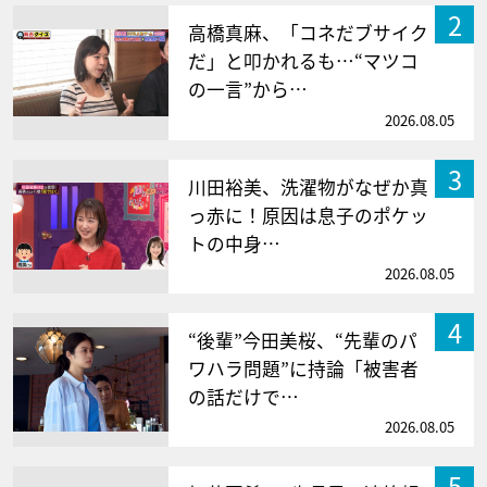
2
高橋真麻、「コネだブサイク
だ」と叩かれるも…“マツコ
の一言”から…
2026.08.05
3
川田裕美、洗濯物がなぜか真
っ赤に！原因は息子のポケッ
トの中身…
2026.08.05
4
“後輩”今田美桜、“先輩のパ
ワハラ問題”に持論「被害者
の話だけで…
2026.08.05
5