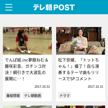
menu
テレ朝POST
でんぱ組.inc夢眠ねむ＆
松下奈緒、『トットち
藤咲彩音、ガチンコ対
ゃん！』撮了！自ら演
決！綱引きで大波乱の
奏するテーマ曲もリリ
展開に…！
ースでSPコメント
2017.10.31
2017.10.31
番組情報
テレ朝動画
ドラマ