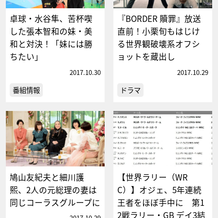
卓球・水谷隼、苦杯喫
『BORDER 贖罪』放送
した張本智和の妹・美
直前！小栗旬もはじけ
和と対決！「妹には勝
る世界観破壊系オフシ
ちたい」
ョットを蔵出し
2017.10.30
2017.10.29
番組情報
ドラマ
鳩山友紀夫と細川護
【世界ラリー（WR
熙、2人の元総理の妻は
C）】オジェ、5年連続
同じコーラスグループに
王者をほぼ手中に 第1
2戦ラリー・GB デイ3結
2017.10.29