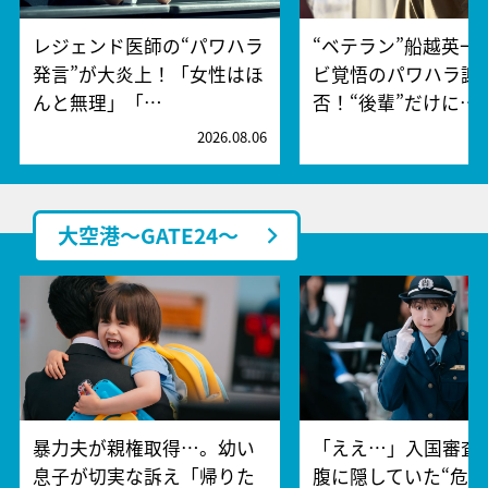
レジェンド医師の“パワハラ
“ベテラン”船越英一
発言”が大炎上！「女性はほ
ビ覚悟のパワハラ謝
んと無理」「…
否！“後輩”だけに…
2026.08.06
2
大空港～GATE24～
暴力夫が親権取得…。幼い
「ええ…」入国審査
息子が切実な訴え「帰りた
腹に隠していた“危険