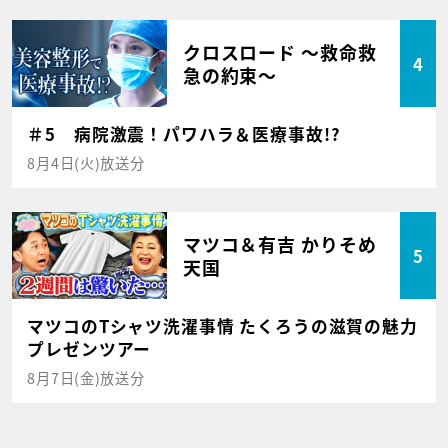
クロスロード ～救命救
4
急の約束～
＃5 病院激震！パワハラ＆医療事故!?
8月4日(火)放送分
マツコ＆有吉 かりそめ
5
天国
マツコのTシャツ洗濯事情 たくろうの滋賀の魅力
プレゼンツアー
8月7日(金)放送分