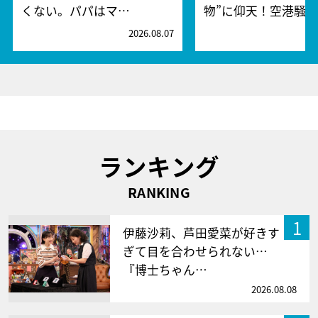
くない。パパはマ…
物”に仰天！空港騒
2026.08.07
2
ランキング
RANKING
1
伊藤沙莉、芦田愛菜が好きす
ぎて目を合わせられない…
『博士ちゃん…
2026.08.08