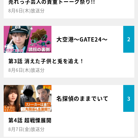
売れっ子芸人の貴重トーーク祭り!!
8月6日(木)放送分
大空港～GATE24～
2
第3話 消えた子供と兎を追え！
8月6日(木)放送分
名探偵のままでいて
3
第4話 超戦慄展開
8月7日(金)放送分