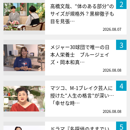
2
高橋文哉、“体のある部分”の
サイズが規格外？黒柳徹子も
目を見張…
2026.08.07
3
メジャー30球団で唯一の日
本人栄養士 ブルージェイ
ズ・岡本和真…
2026.08.08
4
マツコ、M-1ブレイク芸人に
授けた“人生の格言”が深い…
「幸せな時…
2026.08.08
5
ドラマ『名探偵のままでい