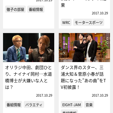
果
徹子の部屋
番組情報
2017.10.29
WRC
モータースポーツ
オリラジ中田、劇団ひと
ダンス界のスター、三
り、ナイナイ岡村…水道
浦大知＆菅原小春が話
橋博士が大嫌いな人と
題になった”あの曲”をT
は？
V初披露！
2017.10.29
2017.10.29
番組情報
バラエティ
EIGHT-JAM
音楽