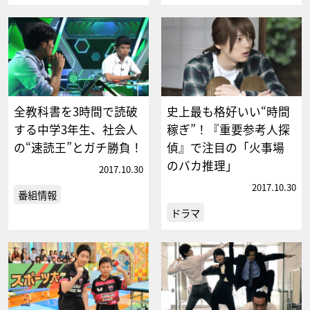
全教科書を3時間で読破
史上最も格好いい“時間
する中学3年生、社会人
稼ぎ”！『重要参考人探
の“速読王”とガチ勝負！
偵』で注目の「火事場
のバカ推理」
2017.10.30
2017.10.30
番組情報
ドラマ