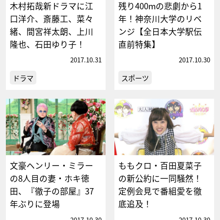
木村拓哉新ドラマに江
残り400mの悲劇から1
口洋介、斎藤工、菜々
年！神奈川大学のリベ
緒、間宮祥太朗、上川
ンジ【全日本大学駅伝
隆也、石田ゆり子！
直前特集】
2017.10.31
2017.10.30
ドラマ
スポーツ
文豪ヘンリー・ミラー
ももクロ・百田夏菜子
の8人目の妻・ホキ徳
の新公約に一同騒然！
田、『徹子の部屋』37
定例会見で番組愛を徹
年ぶりに登場
底追及！
2017.10.30
2017.10.30