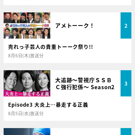
アメトーーク！
2
売れっ子芸人の貴重トーーク祭り!!
8月6日(木)放送分
大追跡～警視庁ＳＳＢ
3
Ｃ強行犯係～ Season2
Episode3 大炎上…暴走する正義
8月5日(水)放送分