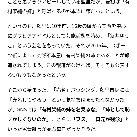
ことを思いきりアピールしている藍里だが、最初は「有
村架純の姉」と呼ばれるのが本当に嫌だったという。
というのも、藍里は10年前、16歳の頃から関西を中心
にグラビアアイドルとして芸能活動を始め、「新井ゆう
こ」という芸名をもっていた。それが2015年、スポー
ツ紙によって突然不本意に有村架純の姉であることが報
道されてしまう。この報道がなければ、そもそも公表す
るつもりもなかったという。
そこから始まった、「売名」バッシング。藍里自身には
「売名してやろう」という気持ちはまったくなかった
が、SNSには
「有村架純の姉を名乗るな」「姉として恥
ずかしくないのか」
、さらに
「ブス」「口元が残念」
と
いった罵詈雑言が並ぶ毎日だったそうだ。