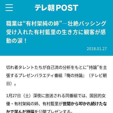
menu
テレ朝POST
職業は“有村架純の姉”―壮絶バッシング
受け入れた有村藍里の生き方に観客が感
動の涙！
2018.01.27
切れ者タレントたちが自己流の分析をもとに“持論”を主
張するプレゼンバラエティ番組『俺の持論』（テレビ朝
日）。
1月27日（土）深夜に放送される同番組では、国民的女
優・有村架純の姉、有村藍里が
世間から叩かれ続けたな
かで学んだ持論
を公開プレゼンする。