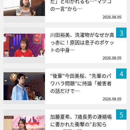
だ」と叩かれるも…“マツコ
の一言”から…
2026.08.05
3
川田裕美、洗濯物がなぜか真
っ赤に！原因は息子のポケッ
トの中身…
2026.08.05
4
“後輩”今田美桜、“先輩のパ
ワハラ問題”に持論「被害者
の話だけで…
2026.08.05
5
加藤夏希、7歳長男の連絡帳
に書かれた衝撃の“お知ら