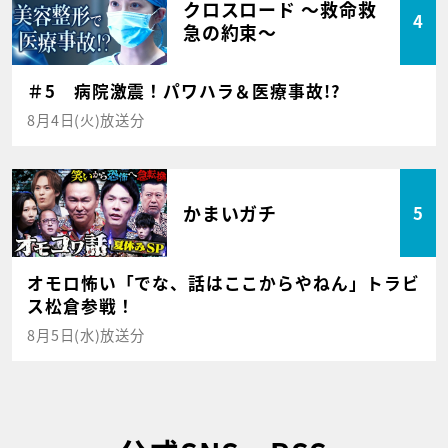
クロスロード ～救命救
4
急の約束～
＃5 病院激震！パワハラ＆医療事故!?
8月4日(火)放送分
かまいガチ
5
オモロ怖い「でな、話はここからやねん」トラビ
ス松倉参戦！
8月5日(水)放送分