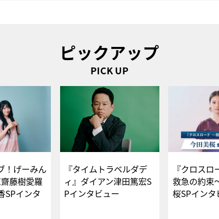
ピックアップ
PICK UP
ブ！げーみん
『タイムトラベルダデ
『クロスロー
E齋藤樹愛羅
ィ』ダイアン津田篤宏S
救急の約束
香SPインタ
Pインタビュー
桜SPイ