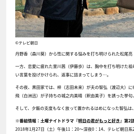
©テレビ朝日
丹野香（森川葵）から性に関する悩みを打ち明けられた松尾亮
一方、恋愛に疲れた里川茜（伊藤歩）は、胸中を打ち明けた祖
い言葉を投げかけられ、返事に詰まってしまう…。
その夜、黒田家では、梓（志田未来）が夫の智弘（渡辺大）に
飛（白洲迅）が子持ちの城之内美晴（釈由美子）を誘った挙句
そして、夕飯の支度もなく放って置かれるはめになった智弘は
※番組情報：土曜ナイトドラマ『
明日の君がもっと好き
』第2
2018年1月27日（土）午後11：20～深夜0：14、テレビ朝日系