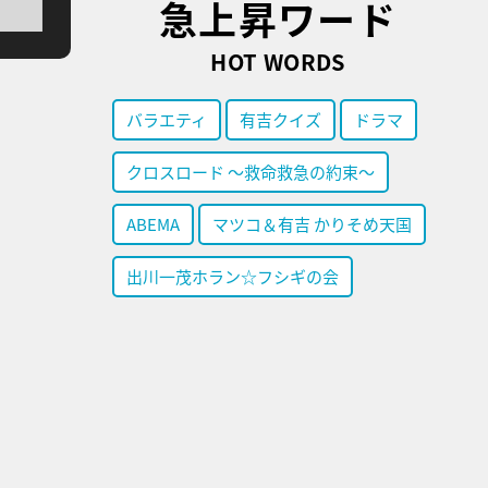
急上昇ワード
HOT WORDS
バラエティ
有吉クイズ
ドラマ
クロスロード ～救命救急の約束～
ABEMA
マツコ＆有吉 かりそめ天国
出川一茂ホラン☆フシギの会