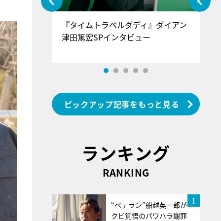
ぐ』＝LOV
『タイムトラベルダディ』ダイアン
『
香SPインタ
津田篤宏SPインタビュー
～
ピックアップ記事をもっと見る
ランキング
RANKING
1
“ベテラン”船越英一郎が
クビ覚悟のパワハラ謝罪