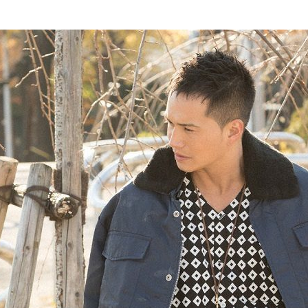
『アイ＝ラブ！げーみん
E齋藤樹愛羅＆佐々木舞
ビュー