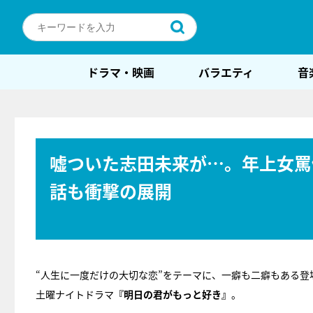
ドラマ・映画
バラエティ
音
嘘ついた志田未来が…。年上女罵
話も衝撃の展開
“人生に一度だけの大切な恋”をテーマに、一癖も二癖もある
土曜ナイトドラマ
『明日の君がもっと好き』
。