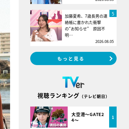
5
加藤夏希、7歳長男の連
絡帳に書かれた衝撃
の“お知らせ” 原因不
明…
2026.08.05
もっと見る
視聴ランキング
（テレビ朝日）
大空港～GATE2
1
4～