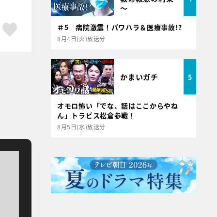
～
ア
はてブ
スキボタン
＃5 病院激震！パワハラ＆医療事故!?
8月4日(火)放送分
かまいガチ
5
オモロ怖い「でな、話はここからやね
ん」トラビス松倉参戦！
8月5日(水)放送分