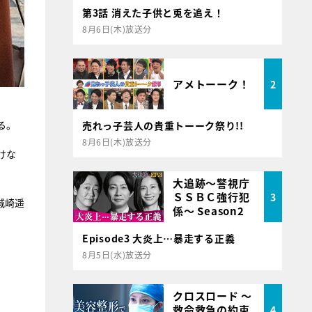
第3話 消えた子供と兎を追え！
8月6日(木)放送分
アメトーーク！
2
る。
売れっ子芸人の貴重トーーク祭り!!
8月6日(木)放送分
けな
大追跡～警視庁
ＳＳＢＣ強行犯
3
城崎遥
係～ Season2
Episode3 大炎上…暴走する正義
8月5日(水)放送分
クロスロード ～
救命救急の約束
4