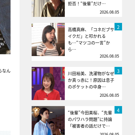
拒否！“後輩”だけ…
2026.08.05
2
高橋真麻、「コネだブサ
イクだ」と叩かれる
も…“マツコの一言”か
ら…
2026.08.05
3
らなん
川田裕美、洗濯物がなぜ
か真っ赤に！原因は息子
のポケットの中身…
2026.08.05
4
“後輩”今田美桜、“先輩
のパワハラ問題”に持論
「被害者の話だけで…
2026.08.05