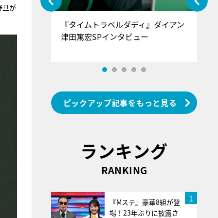
野旦が
ぐ』＝LOV
『タイムトラベルダディ』ダイアン
『
香SPインタ
津田篤宏SPインタビュー
～
ピックアップ記事をもっと見る
ランキング
RANKING
1
『Mステ』豪華8組が登
場！23年ぶりに披露さ