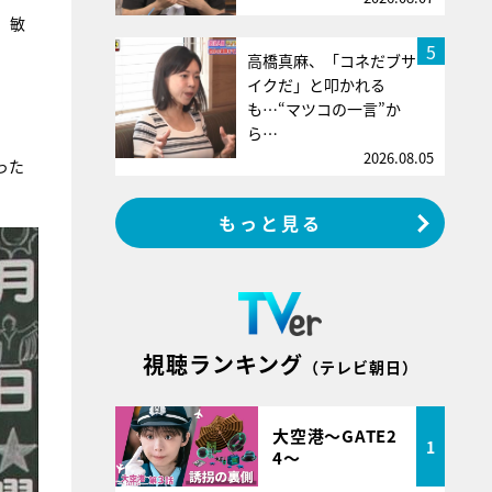
、敏
5
高橋真麻、「コネだブサ
イクだ」と叩かれる
も…“マツコの一言”か
ら…
2026.08.05
った
もっと見る
視聴ランキング
（テレビ朝日）
大空港～GATE2
1
4～