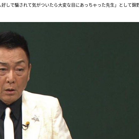
お人好しで騙されて気がついたら大変な目にあっちゃった先生」として錦
『アイ＝ラブ！げーみん
E齋藤樹愛羅＆佐々木舞
ビュー