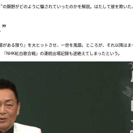
し”の錦野がどのように騙されていったのかを解説。はたして彼を欺いた
”
陽がある限り』を大ヒットさせ、一世を風靡。ところが、それ以降はま
、『NHK紅白歌合戦』の連続出場記録も途絶えてしまったという。