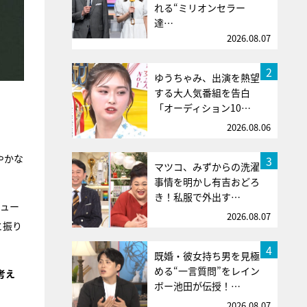
れる“ミリオンセラー
達…
2026.08.07
2
ゆうちゃみ、出演を熱望
する大人気番組を告白
「オーディション10…
2026.08.06
やかな
3
マツコ、みずからの洗濯
事情を明かし有吉おどろ
き！私服で外出す…
ュー
2026.08.07
と振り
4
既婚・彼女持ち男を見極
める“一言質問”をレイン
考え
ボー池田が伝授！…
2026.08.07