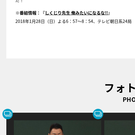
だ！
※番組情報：『
しくじり先生 俺みたいになるな!!
』
2018年1月28日（日）よる6：57～8：54、テレビ朝日系24局
フォ
PHO