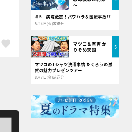
～
＃5 病院激震！パワハラ＆医療事故!?
8月4日(火)放送分
ア
はてブ
スキボタン
マツコ＆有吉 か
5
りそめ天国
マツコのTシャツ洗濯事情 たくろうの滋
賀の魅力プレゼンツアー
8月7日(金)放送分