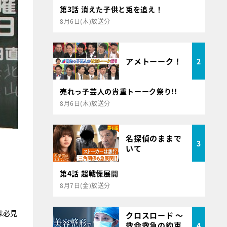
第3話 消えた子供と兎を追え！
8月6日(木)放送分
アメトーーク！
2
売れっ子芸人の貴重トーーク祭り!!
8月6日(木)放送分
名探偵のままで
3
いて
第4話 超戦慄展開
8月7日(金)放送分
は必見
クロスロード ～
救命救急の約束
4