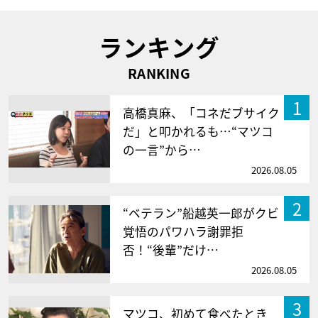
ランキング
RANKING
1
高橋真麻、「コネだブサイク
だ」と叩かれるも…“マツコ
の一言”から…
2026.08.05
2
“ベテラン”船越英一郎がクビ
覚悟のパワハラ謝罪拒
否！“後輩”だけ…
2026.08.05
3
マツコ、初めて食べたとき