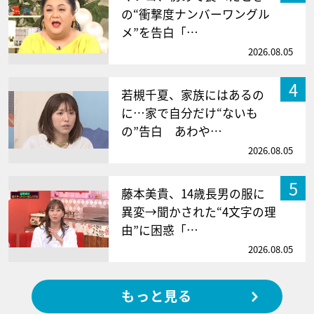
の“衝撃度ナンバーワングル
メ”を告白「…
2026.08.05
4
若槻千夏、家族にはあるの
に…家で自分だけ“ないも
の”告白 あわや…
2026.08.05
5
藤本美貴、14歳長男の服に
異変→聞かされた“4文字の理
由”に困惑「…
2026.08.05
もっと見る