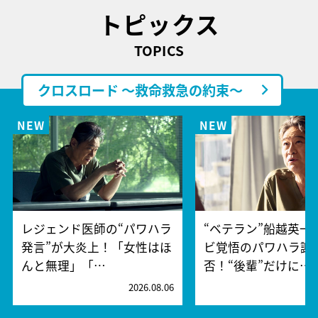
トピックス
TOPICS
クロスロード ～救命救急の約束～
レジェンド医師の“パワハラ
“ベテラン”船越英一
発言”が大炎上！「女性はほ
ビ覚悟のパワハラ謝
んと無理」「…
否！“後輩”だけに…
2026.08.06
2