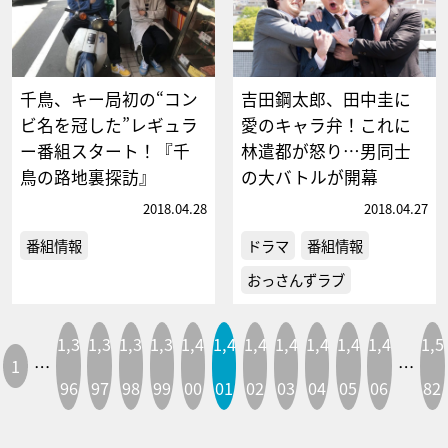
千鳥、キー局初の“コン
吉田鋼太郎、田中圭に
ビ名を冠した”レギュラ
愛のキャラ弁！これに
ー番組スタート！『千
林遣都が怒り…男同士
鳥の路地裏探訪』
の大バトルが開幕
2018.04.28
2018.04.27
番組情報
ドラマ
番組情報
おっさんずラブ
1,3
1,3
1,3
1,3
1,4
1,4
1,4
1,4
1,4
1,4
1,4
1,5
1
…
…
96
97
98
99
00
01
02
03
04
05
06
82