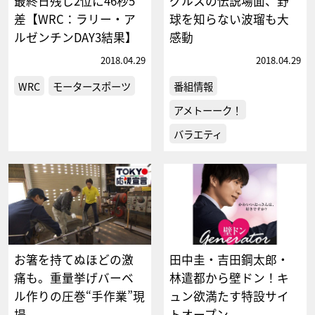
最終日残し2位に46秒5
グルスの伝説場面、野
差【WRC：ラリー・ア
球を知らない波瑠も大
ルゼンチンDAY3結果】
感動
2018.04.29
2018.04.29
WRC
モータースポーツ
番組情報
アメトーーク！
バラエティ
お箸を持てぬほどの激
田中圭・吉田鋼太郎・
痛も。重量挙げバーベ
林遣都から壁ドン！キ
ル作りの圧巻“手作業”現
ュン欲満たす特設サイ
場
トオープン