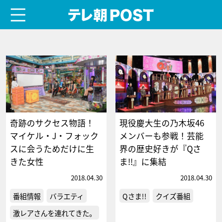
menu
テレ朝POST
奇跡のサクセス物語！
現役慶大生の乃木坂46
マイケル・J・フォック
メンバーも参戦！芸能
スに会うためだけに生
界の歴史好きが『Qさ
きた女性
ま!!』に集結
2018.04.30
2018.04.30
番組情報
バラエティ
Qさま!!
クイズ番組
激レアさんを連れてきた。