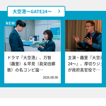
大空港～GATE24～
ドラマ『大空港』、万智
主演・趣里『大空港～
（趣里）＆早見（眞栄田郷
24～』、厚切りジェ
敦）の名コンビ誕…
が政府高官役で…
2026.08.06
2