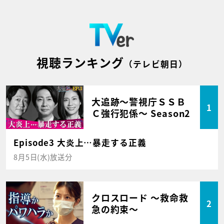
視聴ランキング
（テレビ朝日）
大追跡～警視庁ＳＳＢ
1
Ｃ強行犯係～ Season2
Episode3 大炎上…暴走する正義
8月5日(水)放送分
クロスロード ～救命救
2
急の約束～