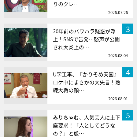
りのクレ…
2026.07.26
3
20年前のパワハラ疑惑が浮
上！SNSで告発…怒声が公開
され大炎上の…
2026.08.04
4
U字工事、『かりそめ天国』
ロケ中にまさかの大失言！熟
練大将の顔…
2026.08.01
5
みりちゃむ、人気芸人に土下
座要求！「人としてどうな
の？」と厳…