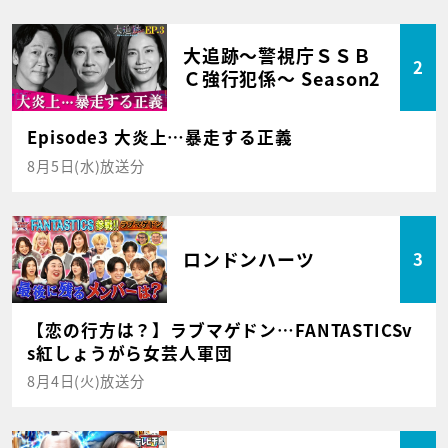
大追跡～警視庁ＳＳＢ
2
Ｃ強行犯係～ Season2
Episode3 大炎上…暴走する正義
8月5日(水)放送分
ロンドンハーツ
3
【恋の行方は？】ラブマゲドン…FANTASTICSv
s紅しょうがら女芸人軍団
8月4日(火)放送分