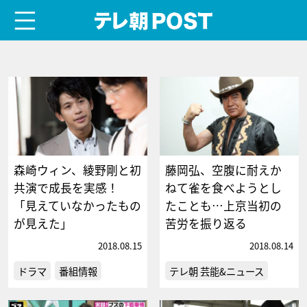
menu
テレ朝POST
森崎ウィン、綾野剛と初
藤岡弘、空腹に耐えか
共演で成長を実感！
ねて雀を食べようとし
「見えていなかったもの
たことも…上京当初の
が見えた」
苦労を振り返る
2018.08.15
2018.08.14
ドラマ
番組情報
テレ朝 芸能&ニュース