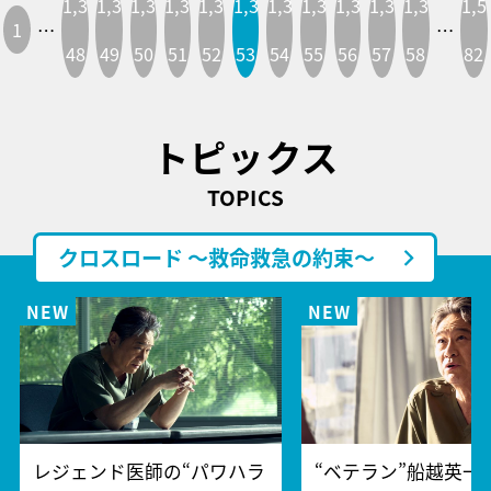
1,3
1,3
1,3
1,3
1,3
1,3
1,3
1,3
1,3
1,3
1,3
1,5
1
…
…
48
49
50
51
52
53
54
55
56
57
58
82
トピックス
TOPICS
クロスロード ～救命救急の約束～
レジェンド医師の“パワハラ
“ベテラン”船越英一