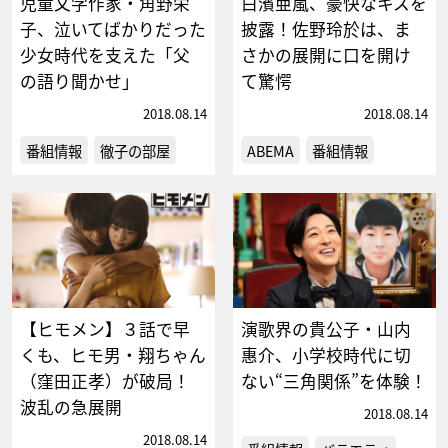
児童文学作家・角野栄
白濱亜嵐、豪快なキスを
子、泣いてばかりだった
披露！佐野玲於は、ま
少女時代を支えた「父
さかの展開に口を開け
の語り聞かせ」
て驚愕
2018.08.14
2018.08.14
番組情報
徹子の部屋
ABEMA
番組情報
【ヒモメン】３話で早
演歌界の貴公子・山内
くも、ヒモ男・翔ちゃん
惠介、小学校時代に切
（窪田正孝）が破局！
ない“三角関係”を体験！
波乱の急展開
2018.08.14
2018.08.14