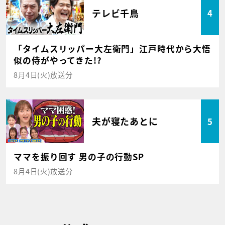
テレビ千鳥
4
「タイムスリッパー大左衛門」江戸時代から大悟
似の侍がやってきた!?
8月4日(火)放送分
夫が寝たあとに
5
ママを振り回す 男の子の行動SP
8月4日(火)放送分