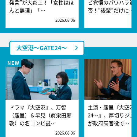
発言”が大炎上！「女性はほ
ビ覚悟のパワハラ謝
んと無理」「…
否！“後輩”だけに…
2026.08.06
2
大空港～GATE24～
ドラマ『大空港』、万智
主演・趣里『大空港～
（趣里）＆早見（眞栄田郷
24～』、厚切りジェ
敦）の名コンビ誕…
が政府高官役で…
2026.08.06
2