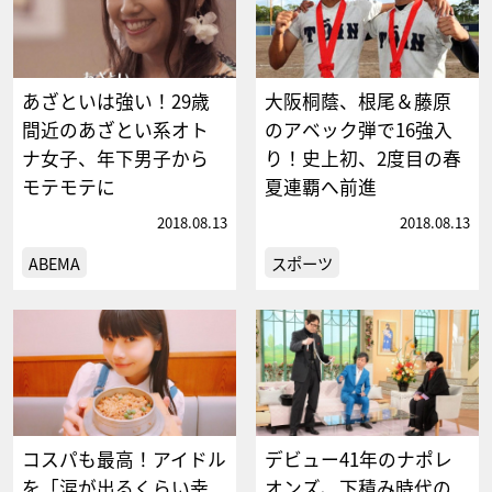
あざといは強い！29歳
大阪桐蔭、根尾＆藤原
間近のあざとい系オト
のアベック弾で16強入
ナ女子、年下男子から
り！史上初、2度目の春
モテモテに
夏連覇へ前進
2018.08.13
2018.08.13
ABEMA
スポーツ
コスパも最高！アイドル
デビュー41年のナポレ
を「涙が出るくらい幸
オンズ、下積み時代の