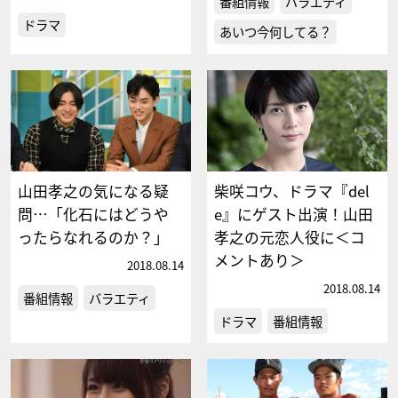
番組情報
バラエティ
ドラマ
あいつ今何してる？
山田孝之の気になる疑
柴咲コウ、ドラマ『del
問…「化石にはどうや
e』にゲスト出演！山田
ったらなれるのか？」
孝之の元恋人役に＜コ
メントあり＞
2018.08.14
2018.08.14
番組情報
バラエティ
ドラマ
番組情報