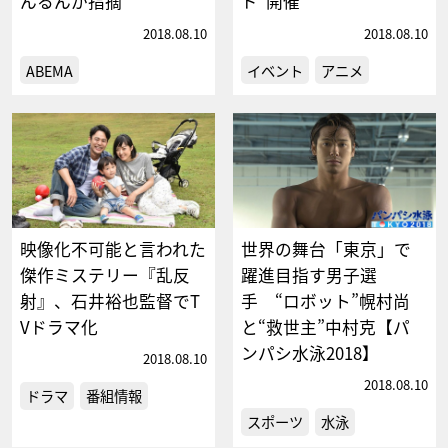
んるんが指摘
ド”開催
2018.08.10
2018.08.10
ABEMA
イベント
アニメ
映像化不可能と言われた
世界の舞台「東京」で
傑作ミステリー『乱反
躍進目指す男子選
射』、石井裕也監督でT
手 “ロボット”幌村尚
Vドラマ化
と“救世主”中村克【パ
ンパシ水泳2018】
2018.08.10
2018.08.10
ドラマ
番組情報
スポーツ
水泳