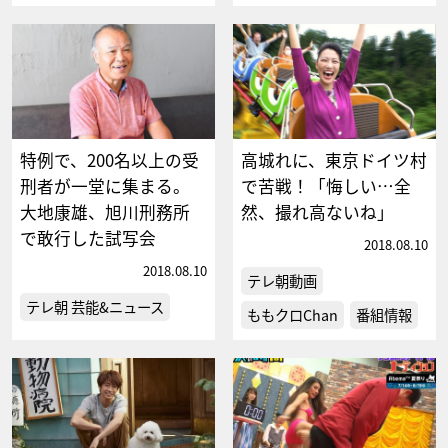
特例で、200名以上の受
高城れに、東京ドイツ村
刑者が一堂に集まる。
で苦戦！「悔しい…全
大地康雄、旭川刑務所
然、撮れ高ないね」
で敢行した試写会
2018.08.10
2018.08.10
テレ朝動画
テレ朝 芸能&ニュース
ももクロChan
番組情報