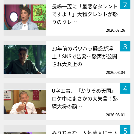
2
長嶋一茂に「最悪なタレント
ですよ！」大物タレントが怒
りのクレ…
2026.07.26
3
20年前のパワハラ疑惑が浮
上！SNSで告発…怒声が公開
され大炎上の…
2026.08.04
4
U字工事、『かりそめ天国』
ロケ中にまさかの大失言！熟
練大将の顔…
2026.08.01
5
みりちゃむ、人気芸人に土下