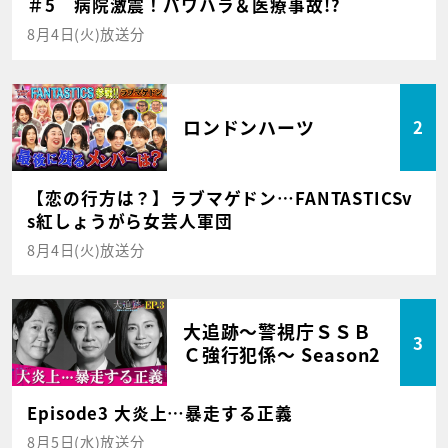
＃5 病院激震！パワハラ＆医療事故!?
8月4日(火)放送分
ロンドンハーツ
2
【恋の行方は？】ラブマゲドン…FANTASTICSv
s紅しょうがら女芸人軍団
8月4日(火)放送分
大追跡～警視庁ＳＳＢ
3
Ｃ強行犯係～ Season2
Episode3 大炎上…暴走する正義
8月5日(水)放送分