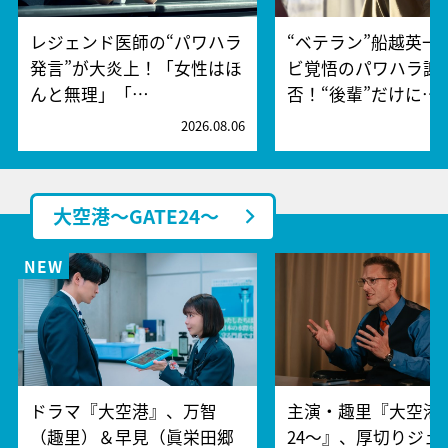
レジェンド医師の“パワハラ
“ベテラン”船越英一
発言”が大炎上！「女性はほ
ビ覚悟のパワハラ謝
んと無理」「…
否！“後輩”だけに…
2026.08.06
2
大空港～GATE24～
ドラマ『大空港』、万智
主演・趣里『大空港～
（趣里）＆早見（眞栄田郷
24～』、厚切りジェ