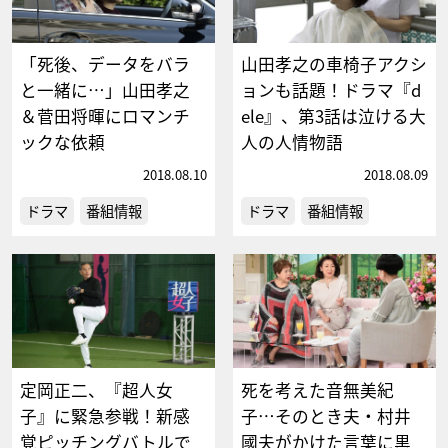
「死後、データをバラ
山田孝之の車椅子アクシ
と一緒に…」山田孝之
ョンも話題！ドラマ『d
＆菅田将暉にロマンチ
ele』、第3話は泣ける大
ックな依頼
人の人情物語
2018.08.10
2018.08.09
ドラマ
番組情報
ドラマ
番組情報
定岡正二、『超人女
死を考えた音無美紀
子』に緊急参戦！新感
子…そのとき夫・村井
覚ピッチングバトルで
國夫がかけた言葉に黒