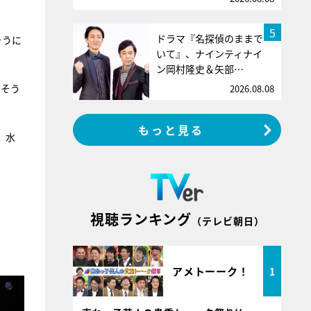
5
ドラマ『名探偵のままで
そうに
いて』、ナインティナイ
ン岡村隆史＆矢部…
しそう
2026.08.08
もっと見る
）水
視聴ランキング
（テレビ朝日）
！
アメトーーク！
1