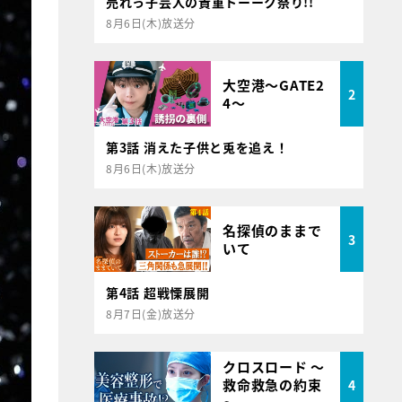
売れっ子芸人の貴重トーーク祭り!!
8月6日(木)放送分
大空港～GATE2
2
4～
第3話 消えた子供と兎を追え！
8月6日(木)放送分
名探偵のままで
3
いて
第4話 超戦慄展開
8月7日(金)放送分
クロスロード ～
救命救急の約束
4