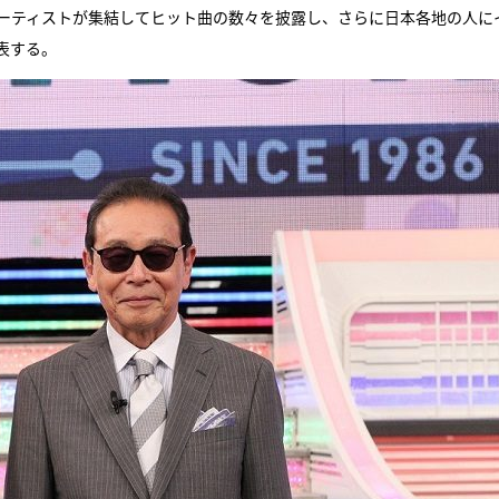
アーティストが集結してヒット曲の数々を披露し、さらに日本各地の人に
表する。
『アイ＝ラブ！げーみん
E齋藤樹愛羅＆佐々木舞
ビュー