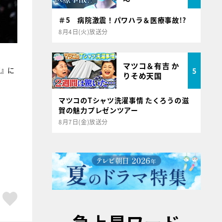
～
＃5 病院激震！パワハラ＆医療事故!?
8月4日(火)放送分
マツコ＆有吉 か
恋』に
5
りそめ天国
マツコのTシャツ洗濯事情 たくろうの滋
賀の魅力プレゼンツアー
8月7日(金)放送分
ア
はてブ
スキボタン