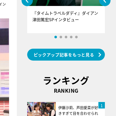
イン
ぐ』＝LOV
『タイムトラベルダディ』ダイアン
『
香SPインタ
津田篤宏SPインタビュー
～
ピックアップ記事をもっと見る
ランキング
RANKING
1
伊藤沙莉、芦田愛菜が好
きすぎて目を合わせられ