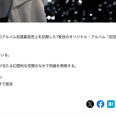
のアルバム初週最高売上を記録した7枚目のオリジナル・アルバム『初
ている。
が当たる幻想的な空間のなかで同曲を熱唱する。
』
分まで放送
ツイート
シェ