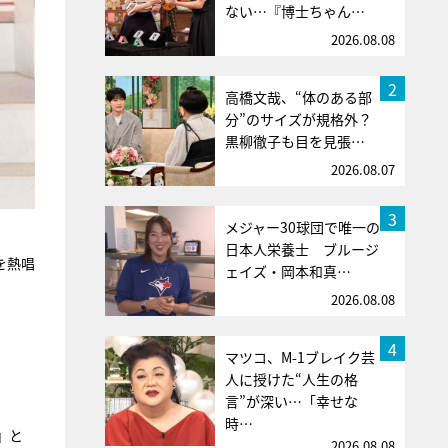
ない…『博士ちゃん…
2026.08.08
2
高橋文哉、“体のある部
分”のサイズが規格外？
黒柳徹子も目を見張…
2026.08.07
3
メジャー30球団で唯一の
日本人栄養士 ブルージ
を熱唱
ェイズ・岡本和真…
2026.08.08
4
マツコ、M-1ブレイク芸
人に授けた“人生の格
言”が深い…「幸せな
時…
』と
2026.08.08