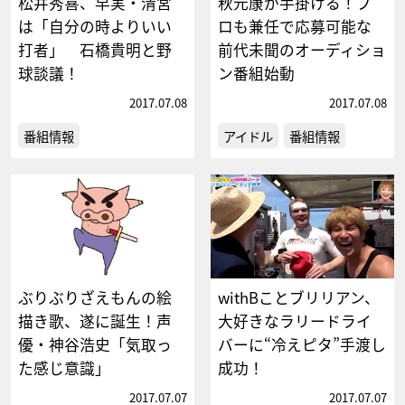
松井秀喜、早実・清宮
秋元康が手掛ける！プ
は「自分の時よりいい
ロも兼任で応募可能な
打者」 石橋貴明と野
前代未聞のオーディショ
球談議！
ン番組始動
2017.07.08
2017.07.08
番組情報
アイドル
番組情報
ぶりぶりざえもんの絵
withBことブリリアン、
描き歌、遂に誕生！声
大好きなラリードライ
優・神谷浩史「気取っ
バーに“冷えピタ”手渡し
た感じ意識」
成功！
2017.07.07
2017.07.07