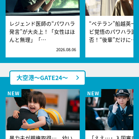
レジェンド医師の“パワハラ
“ベテラン”船越英一
発言”が大炎上！「女性はほ
ビ覚悟のパワハラ謝
んと無理」「…
否！“後輩”だけに…
2026.08.06
2
大空港～GATE24～
暴力夫が親権取得…。幼い
「ええ…」入国審査