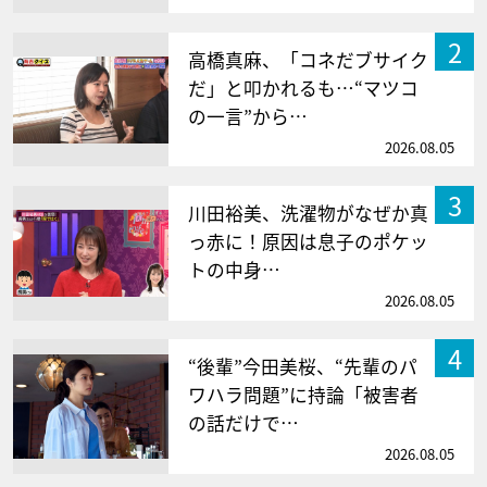
2
高橋真麻、「コネだブサイク
だ」と叩かれるも…“マツコ
の一言”から…
2026.08.05
3
川田裕美、洗濯物がなぜか真
っ赤に！原因は息子のポケッ
トの中身…
2026.08.05
4
“後輩”今田美桜、“先輩のパ
ワハラ問題”に持論「被害者
の話だけで…
2026.08.05