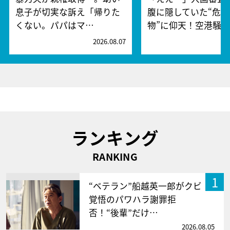
息子が切実な訴え「帰りた
腹に隠していた“危険
くない。パパはマ…
物”に仰天！空港騒
2026.08.07
2
ランキング
RANKING
1
“ベテラン”船越英一郎がクビ
覚悟のパワハラ謝罪拒
否！“後輩”だけ…
2026.08.05