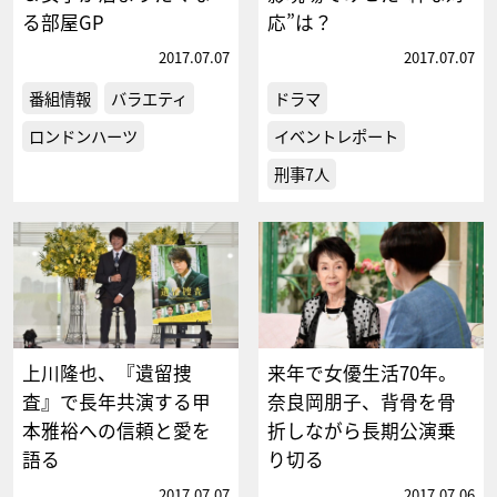
る部屋GP
応”は？
2017.07.07
2017.07.07
番組情報
バラエティ
ドラマ
ロンドンハーツ
イベントレポート
刑事7人
上川隆也、『遺留捜
来年で女優生活70年。
査』で長年共演する甲
奈良岡朋子、背骨を骨
本雅裕への信頼と愛を
折しながら長期公演乗
語る
り切る
2017.07.07
2017.07.06