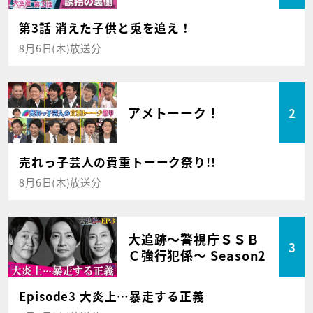
第3話 消えた子供と兎を追え！
8月6日(木)放送分
アメトーーク！
2
売れっ子芸人の貴重トーーク祭り!!
8月6日(木)放送分
大追跡～警視庁ＳＳＢ
3
Ｃ強行犯係～ Season2
Episode3 大炎上…暴走する正義