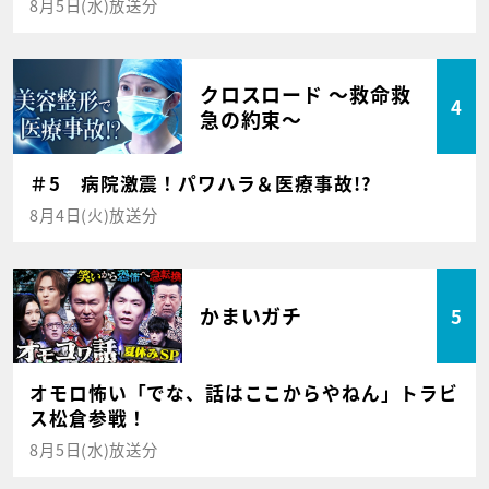
8月5日(水)放送分
クロスロード ～救命救
4
急の約束～
＃5 病院激震！パワハラ＆医療事故!?
8月4日(火)放送分
かまいガチ
5
オモロ怖い「でな、話はここからやねん」トラビ
ス松倉参戦！
8月5日(水)放送分