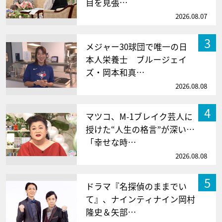
目を見張…
2026.08.07
3
メジャー30球団で唯一の日
本人栄養士 ブルージェイ
ズ・岡本和真…
2026.08.08
4
マツコ、M-1ブレイク芸人に
授けた“人生の格言”が深い…
「幸せな時…
2026.08.08
5
ドラマ『名探偵のままでい
て』、ナインティナイン岡村
隆史＆矢部…