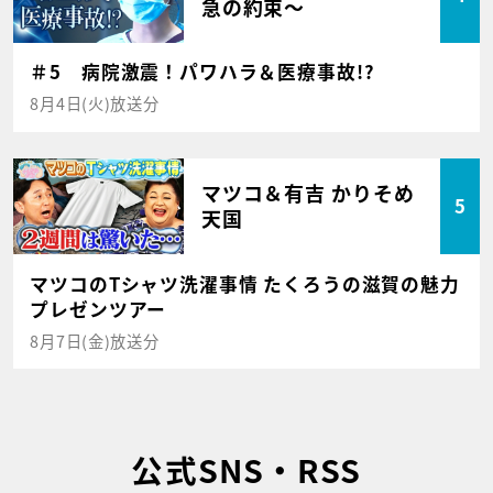
急の約束～
＃5 病院激震！パワハラ＆医療事故!?
8月4日(火)放送分
マツコ＆有吉 かりそめ
5
天国
マツコのTシャツ洗濯事情 たくろうの滋賀の魅力
プレゼンツアー
8月7日(金)放送分
公式SNS・RSS