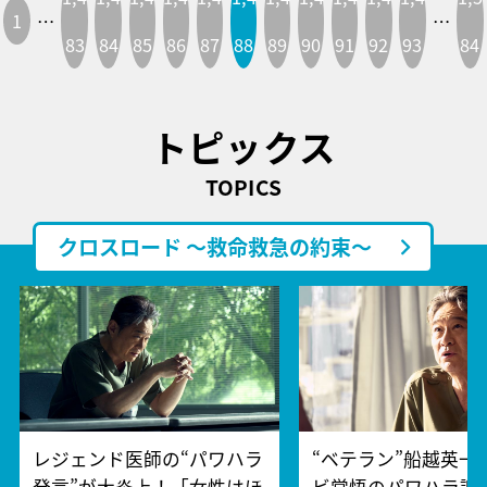
1
…
…
83
84
85
86
87
88
89
90
91
92
93
84
トピックス
TOPICS
クロスロード ～救命救急の約束～
レジェンド医師の“パワハラ
“ベテラン”船越英一
発言”が大炎上！「女性はほ
ビ覚悟のパワハラ謝