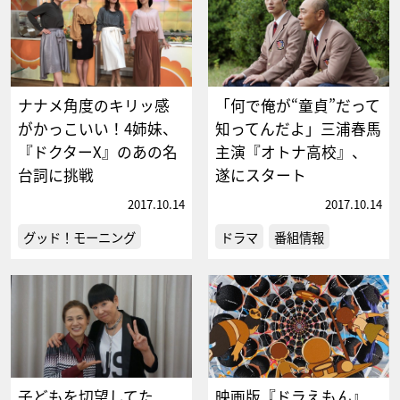
ナナメ角度のキリッ感
「何で俺が“童貞”だって
がかっこいい！4姉妹、
知ってんだよ」三浦春馬
『ドクターX』のあの名
主演『オトナ高校』、
台詞に挑戦
遂にスタート
2017.10.14
2017.10.14
グッド！モーニング
ドラマ
番組情報
子どもを切望してた
映画版『ドラえもん』