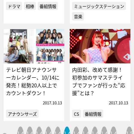
ドラマ
相棒
番組情報
ミュージックステーション
音楽
テレビ朝日アナウンサ
内田彩、改めて感謝！
ーカレンダー、10/14に
初参加のサマステライ
発売！総勢20人以上で
ブでファンが行った“応
カウントダウン！
援”とは？
2017.10.13
2017.10.13
アナウンサーズ
CS
番組情報
1,4
1,4
1,4
1,4
1,4
1,4
1,4
1,4
1,4
1,4
1,4
1,5