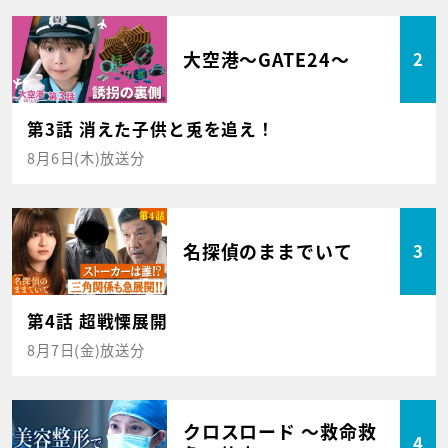
大空港～GATE24～
2
第3話 消えた子供と兎を追え！
8月6日(木)放送分
名探偵のままでいて
3
第4話 超戦慄展開
8月7日(金)放送分
クロスロード ～救命救
4