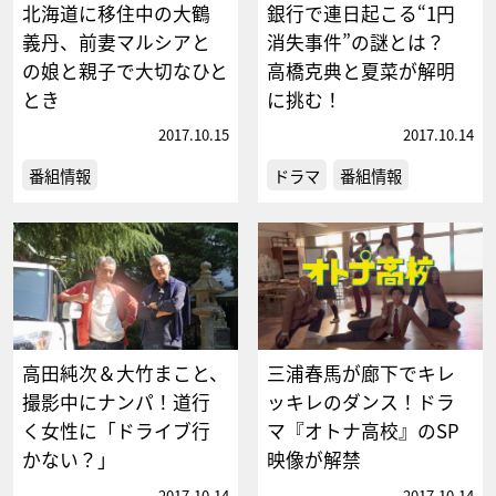
北海道に移住中の大鶴
銀行で連日起こる“1円
義丹、前妻マルシアと
消失事件”の謎とは？
の娘と親子で大切なひと
高橋克典と夏菜が解明
とき
に挑む！
2017.10.15
2017.10.14
番組情報
ドラマ
番組情報
高田純次＆大竹まこと、
三浦春馬が廊下でキレ
撮影中にナンパ！道行
ッキレのダンス！ドラ
く女性に「ドライブ行
マ『オトナ高校』のSP
かない？」
映像が解禁
2017.10.14
2017.10.14