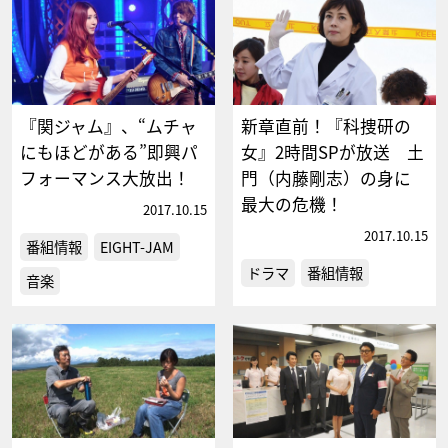
『関ジャム』、“ムチャ
新章直前！『科捜研の
にもほどがある”即興パ
女』2時間SPが放送 土
フォーマンス大放出！
門（内藤剛志）の身に
最大の危機！
2017.10.15
2017.10.15
番組情報
EIGHT-JAM
ドラマ
番組情報
音楽