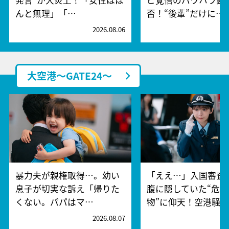
んと無理」「…
否！“後輩”だけに…
2026.08.06
2
大空港～GATE24～
暴力夫が親権取得…。幼い
「ええ…」入国審査
息子が切実な訴え「帰りた
腹に隠していた“危険
くない。パパはマ…
物”に仰天！空港騒
2026.08.07
2