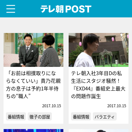
menu
テレ朝POST
「お前は相撲取りにな
テレ朝入社3年目Dの私
らなくていい」貴乃花親
生活にスタジオ騒然！
方の息子は予約1年半待
『EXD44』番組史上最大
ちの“職人”
の問題作誕生
2017.10.15
2017.10.15
番組情報
徹子の部屋
番組情報
バラエティ