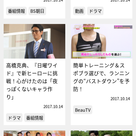
番組情報
BS朝日
動画
ドラマ
高橋克典、『日曜ワイ
簡単トレーニング＆ス
ド』で新ヒーローに挑
ポブラ選びで、ランニン
戦！心がけたのは「夜
グの“バストダウン”を予
っぽくないキャラ作
防！
り」
2017.10.14
2017.10.14
BeauTV
ドラマ
番組情報