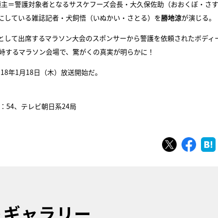
頼主＝警護対象者となるサスケフーズ会長・大久保佐助（おおくぼ・さ
にしている雑誌記者・犬飼悟（いぬかい・さとる）を
勝地涼
が演じる。
として出席するマラソン大会のスポンサーから警護を依頼されたボディ
対峙するマラソン会場で、驚がくの真実が明らかに！
18年1月18日（木）放送開始だ。
9：54、テレビ朝日系24局
ツイート
シェ
トギャラリー