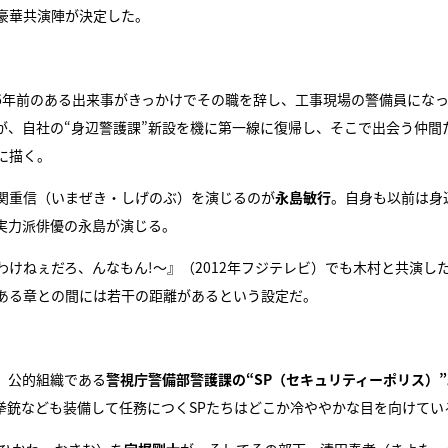
豪華共演陣が決定した。
『アイ＝ラブ！げーみん
E齋藤樹愛羅＆佐々木舞
ビュー
6年前のある出来事がきっかけでその職を辞し、工事現場の警備員にな
が、自社の“身辺警護課”新設を機に第一線に復帰し、そこで出会う仲間
に描く。
関重信（いまぜき・しげのぶ）を演じるのが
永島敏行
。自身も以前は身
実力派俳優の永島が演じる。
るわけねぇだろ、んなもん!〜』（2012年フジテレビ）でも木村と共演し
ある章との間には若干の距離があるという設定だ。
、公的組織である
警視庁警備部警護課の“SP（セキュリティーポリス）”
拳銃なども装備して任務につくSPたちはどこか冷ややかな目を向けてい