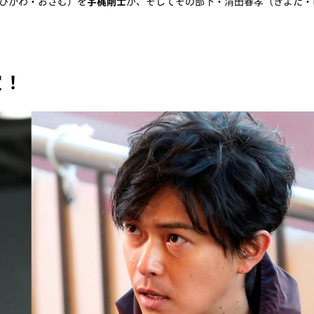
（ひかわ・おさむ）を
宇梶剛士
が、そしてその部下・清田春孝（きよた・
定！