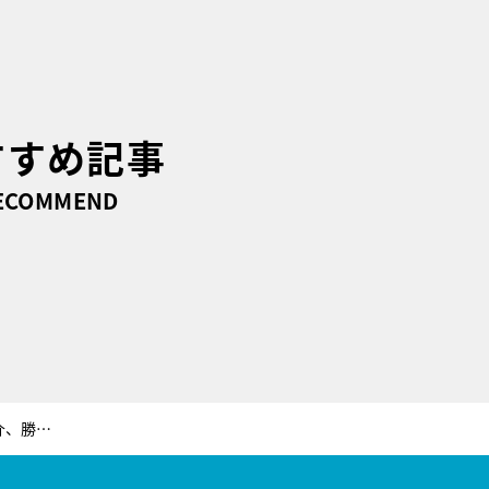
すすめ記事
ECOMMEND
木村拓哉主演の新ドラマに、満島真之介、勝地涼らさらなる出演者が続々決定！【BG～身辺警護人～】