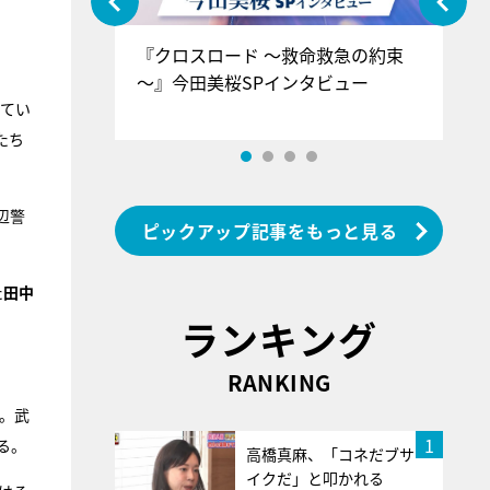
ぐ』＝LOV
『クロスロード ～救命救急の約束
『
香SPインタ
～』今田美桜SPインタビュー
ロ
ン
ってい
たち
辺警
ピックアップ記事をもっと見る
た
田中
ランキング
RANKING
。武
1
る。
高橋真麻、「コネだブサ
イクだ」と叩かれる