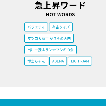
急上昇ワード
HOT WORDS
バラエティ
有吉クイズ
マツコ＆有吉 かりそめ天国
出川一茂ホラン☆フシギの会
博士ちゃん
ABEMA
EIGHT-JAM