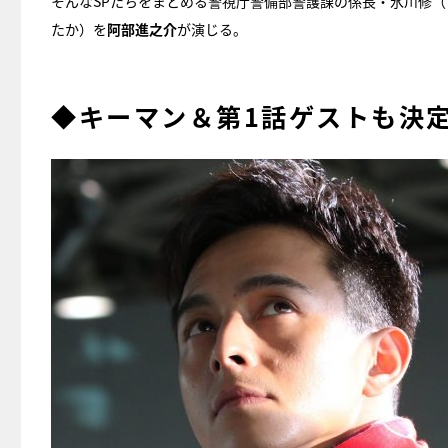
そんなSPたちをまとめる警視庁警備部警護課の係長・氷川修
たか）を
阿部進之介
が演じる。
◆キーマン＆第1話ゲストも決