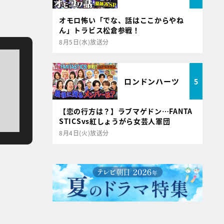
オモロ怖い「でな、話はここからやね
ん」トラビス松倉参戦！
8月5日(水)放送分
ロンドンハーツ
5
【恋の行方は？】ラブマゲドン…FANTA
STICSvs紅しょうがら女芸人軍団
8月4日(火)放送分