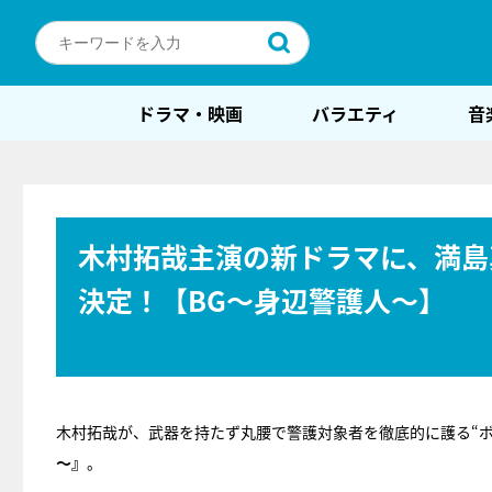
ドラマ・映画
バラエティ
音
木村拓哉主演の新ドラマに、満島
決定！【BG～身辺警護人～】
木村拓哉が、武器を持たず丸腰で警護対象者を徹底的に護る“ボ
～』
。