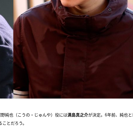
河野純也（こうの・じゅんや）役には
満島真之介
が決定。6年前、純也と
ることだろう。