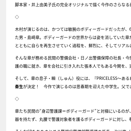
脚本家・井上由美子氏の完全オリジナルで描く今作のさらなる
◇
木村が演じるのは、かつては敏腕のボディーガードだったが、
た男・島崎章。ボディーガードの世界からは姿を消していた章
とともに自らを再生させていく過程を、鮮烈に、そしてリアル
そんな章が務める民間の警備会社・日ノ出警備保障の社長・今
護の職に就き、章を会社に引き入れた張本人でもある今関を、
そして、章の息子・瞬（しゅん）役には、『PRICELESS〜あ
奏生
が決定！ 今作で演じるのは思春期を迎えた中学生。父で
◇
章たち民間の“身辺警護課＝ボディーガード”と対極にいるのが
器を持たず、丸腰で警護対象者を護るボディーガードに対し、