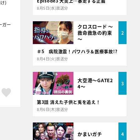
Episode3 大炎上…暴走する正義
すけ）
8月5日(水)放送分
ーガー
クロスロード ～
救命救急の約束
2
～
＃5 病院激震！パワハラ＆医療事故!?
8月4日(火)放送分
大空港～GATE2
3
4～
ア
はてブ
スキボタン
第3話 消えた子供と兎を追え！
8月6日(木)放送分
かまいガチ
4