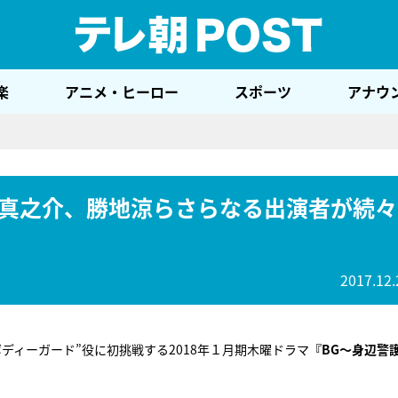
テレ
楽
アニメ・ヒーロー
スポーツ
アナウ
真之介、勝地涼らさらなる出演者が続々
2017.12.
ディーガード”役に初挑戦する2018年１月期木曜ドラマ
『BG～身辺警