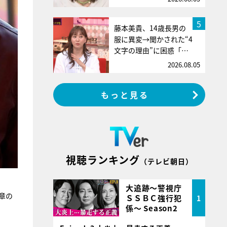
5
藤本美貴、14歳長男の
服に異変→聞かされた“4
文字の理由”に困惑「…
2026.08.05
もっと見る
視聴ランキング
（テレビ朝日）
大追跡～警視庁
章の
ＳＳＢＣ強行犯
1
係～ Season2