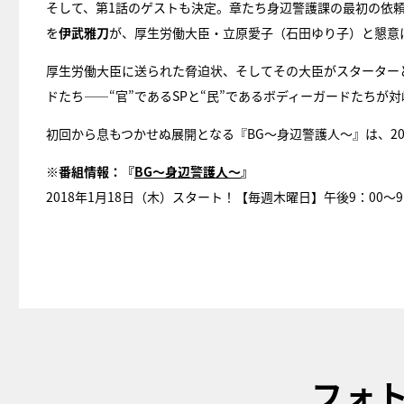
そして、第1話のゲストも決定。章たち身辺警護課の最初の依
を
伊武雅刀
が、厚生労働大臣・立原愛子（石田ゆり子）と懇意
厚生労働大臣に送られた脅迫状、そしてその大臣がスターター
ドたち――“官”であるSPと“民”であるボディーガードたちが
初回から息もつかせぬ展開となる『BG～身辺警護人～』は、20
※番組情報：『
BG～身辺警護人～
』
2018年1月18日（木）スタート！【毎週木曜日】午後9：00～
フォ