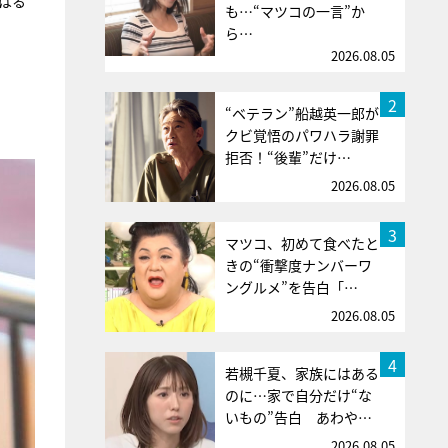
はる
も…“マツコの一言”か
ら…
2026.08.05
2
“ベテラン”船越英一郎が
クビ覚悟のパワハラ謝罪
拒否！“後輩”だけ…
2026.08.05
3
マツコ、初めて食べたと
きの“衝撃度ナンバーワ
ングルメ”を告白「…
2026.08.05
4
若槻千夏、家族にはある
のに…家で自分だけ“な
いもの”告白 あわや…
2026.08.05