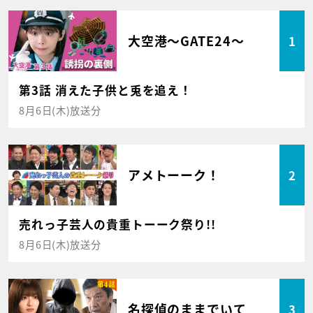
大空港～GATE24～
1
第3話 消えた子供と兎を追え！
8月6日(木)放送分
アメトーーク！
2
売れっ子芸人の貴重トーーク祭り!!
8月6日(木)放送分
名探偵のままでいて
3