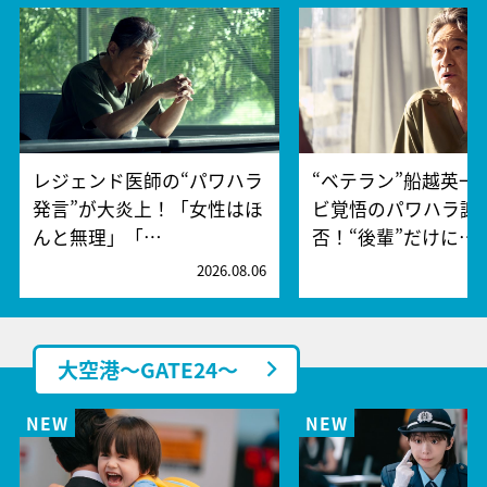
レジェンド医師の“パワハラ
“ベテラン”船越英一
発言”が大炎上！「女性はほ
ビ覚悟のパワハラ謝
んと無理」「…
否！“後輩”だけに…
2026.08.06
2
大空港～GATE24～