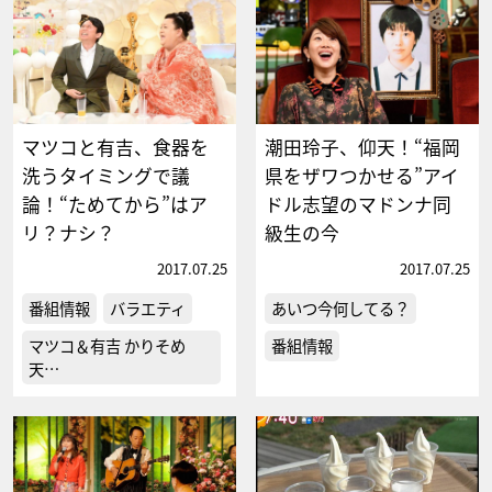
マツコと有吉、食器を
潮田玲子、仰天！“福岡
洗うタイミングで議
県をザワつかせる”アイ
論！“ためてから”はア
ドル志望のマドンナ同
リ？ナシ？
級生の今
2017.07.25
2017.07.25
番組情報
バラエティ
あいつ今何してる？
マツコ＆有吉 かりそめ
番組情報
天…