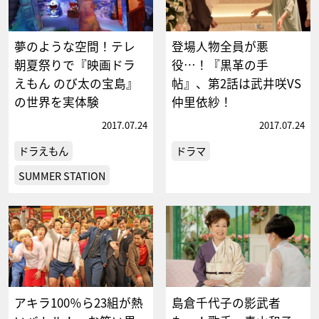
夢のような空間！テレ
登場人物全員が悪
朝夏祭りで『映画ドラ
役…！『黒革の手
えもん のび太の宝島』
帖』、第2話は武井咲VS
の世界を実体験
仲里依紗！
2017.07.24
2017.07.24
ドラえもん
ドラマ
SUMMER STATION
アキラ100％ら23組が熱
島倉千代子の影武者