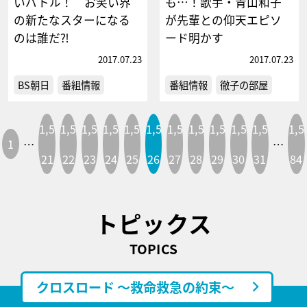
いバトル！ お笑い界
も…！歌手・青山和子
の新たなスターになる
が先輩との仰天エピソ
のは誰だ⁈
ード明かす
2017.07.23
2017.07.23
BS朝日
番組情報
番組情報
徹子の部屋
1,5
1,5
1,5
1,5
1,5
1,5
1,5
1,5
1,5
1,5
1,5
1,5
1
…
…
21
22
23
24
25
26
27
28
29
30
31
84
トピックス
TOPICS
クロスロード ～救命救急の約束～