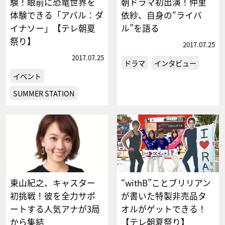
験！眼前に恐竜世界を
朝ドラマ初出演！仲里
体験できる「アバル：ダ
依紗、自身の“ライバ
イナソー」【テレ朝夏
ル”を語る
祭り】
2017.07.25
2017.07.25
ドラマ
インタビュー
イベント
SUMMER STATION
東山紀之、キャスター
“withB”ことブリリアン
初挑戦！彼を全力サポ
が書いた特製非売品タ
ートする人気アナが3局
オルがゲットできる！
から集結
【テレ朝夏祭り】