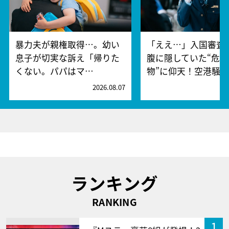
暴力夫が親権取得…。幼い
「ええ…」入国審査
息子が切実な訴え「帰りた
腹に隠していた“危険
くない。パパはマ…
物”に仰天！空港騒
2026.08.07
2
ランキング
RANKING
1