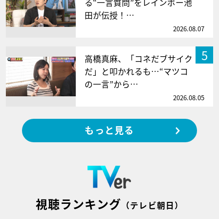
る“一言質問”をレインボー池
田が伝授！…
2026.08.07
5
高橋真麻、「コネだブサイク
だ」と叩かれるも…“マツコ
の一言”から…
2026.08.05
もっと見る
視聴ランキング
（テレビ朝日）