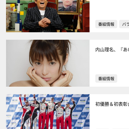
番組情報
バ
内山理名、『あ
番組情報
初優勝＆初表彰