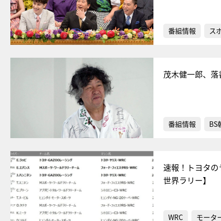
番組情報
ス
茂木健一郎、落
番組情報
BS
速報！トヨタの
世界ラリー】
WRC
モータ