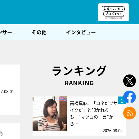
朝POST
ンサー
その他
インタビュー
ランキング
RANKING
17.08.01
1
高橋真麻、「コネだブサ
イクだ」と叩かれる
も…“マツコの一言”か
ら…
2026.08.05
今