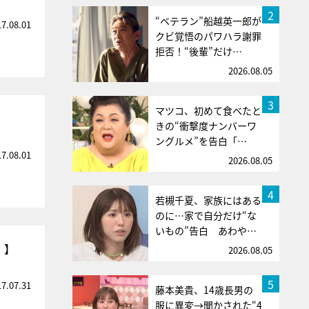
2
“ベテラン”船越英一郎が
17.08.01
クビ覚悟のパワハラ謝罪
拒否！“後輩”だけ…
2026.08.05
3
マツコ、初めて食べたと
きの“衝撃度ナンバーワ
ングルメ”を告白「…
17.08.01
2026.08.05
4
若槻千夏、家族にはある
のに…家で自分だけ“な
いもの”告白 あわや…
）】
2026.08.05
5
17.07.31
藤本美貴、14歳長男の
服に異変→聞かされた“4