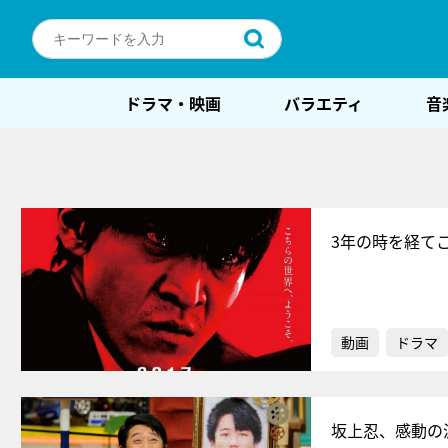
ドラマ・映画
バラエティ
音
3年の時を経て
動画
ドラマ
坂上忍、感動の