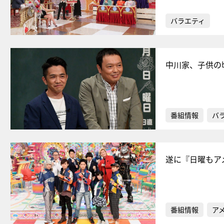
バラエティ
中川家、子供の
番組情報
バ
遂に『日曜もア
番組情報
ア