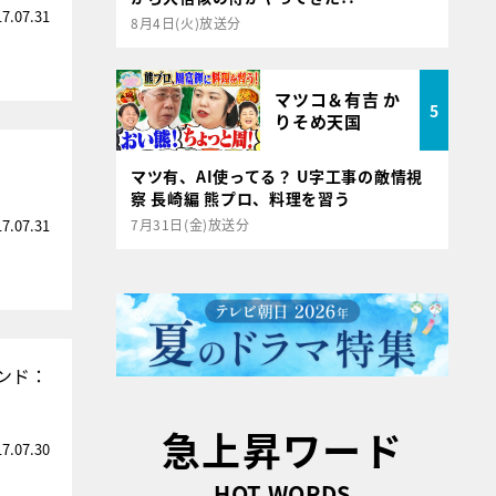
17.07.31
8月4日(火)放送分
マツコ＆有吉 か
5
りそめ天国
マツ有、AI使ってる？ U字工事の敵情視
察 長崎編 熊プロ、料理を習う
17.07.31
7月31日(金)放送分
ンド：
急上昇ワード
17.07.30
HOT WORDS