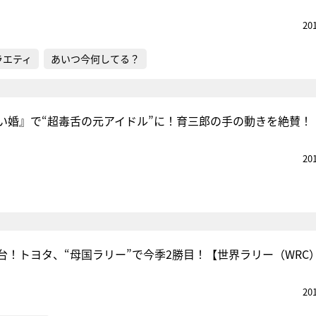
20
ラエティ
あいつ今何してる？
い婚』で“超毒舌の元アイドル”に！育三郎の手の動きを絶賛！
20
台！トヨタ、“母国ラリー”で今季2勝目！【世界ラリー（WRC
20