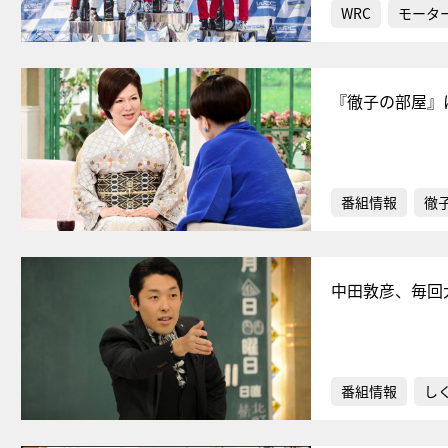
WRC
モータ
『徹子の部屋』
番組情報
徹
中田敦彦、毎回
番組情報
し