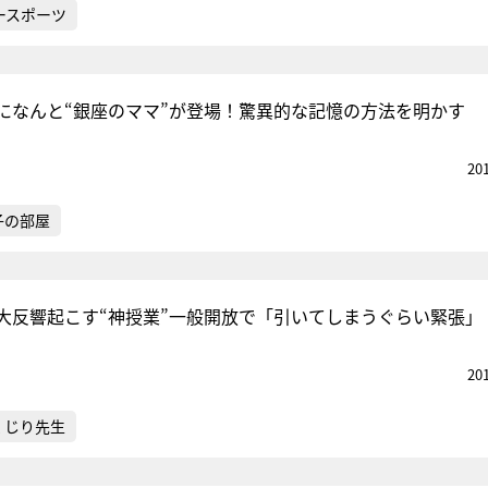
ースポーツ
になんと“銀座のママ”が登場！驚異的な記憶の方法を明かす
20
子の部屋
大反響起こす“神授業”一般開放で「引いてしまうぐらい緊張」
20
くじり先生