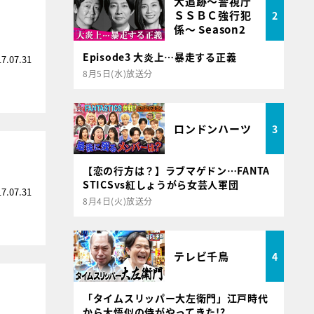
大追跡～警視庁
ＳＳＢＣ強行犯
2
係～ Season2
Episode3 大炎上…暴走する正義
17.07.31
8月5日(水)放送分
ロンドンハーツ
3
【恋の行方は？】ラブマゲドン…FANTA
STICSvs紅しょうがら女芸人軍団
17.07.31
8月4日(火)放送分
テレビ千鳥
4
「タイムスリッパー大左衛門」江戸時代
から大悟似の侍がやってきた!?