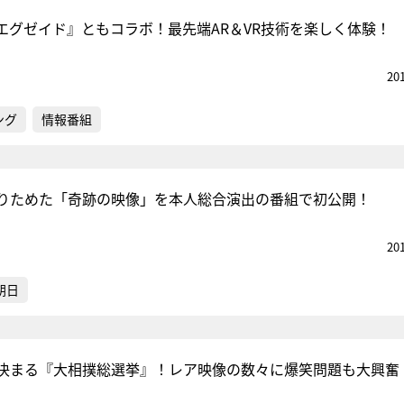
エグゼイド』ともコラボ！最先端AR＆VR技術を楽しく体験！
20
ング
情報番組
りためた「奇跡の映像」を本人総合演出の番組で初公開！
20
朝日
決まる『大相撲総選挙』！レア映像の数々に爆笑問題も大興奮