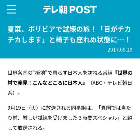
menu
テレ朝POST
夏菜、ボリビアで試練の旅！「目がチカ
チカします」と椅子も座れぬ状態に…！
2017.09.19
世界各国の“極地”で暮らす日本人を訪ねる番組
『世界の
村で発見！こんなところに日本人』
（ABC・テレビ朝日
系）。
9月19日（火）に放送される同番組は、「異国では当た
り前、厳しい試練を受けました３時間スペシャル」と題
して放送される。