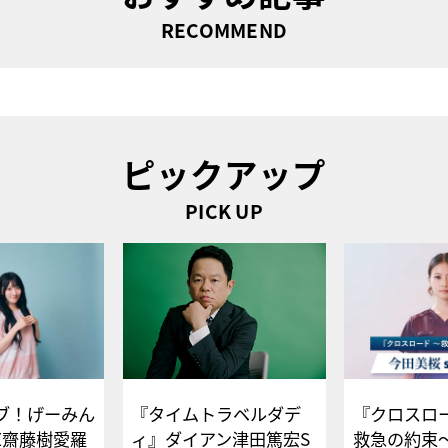
RECOMMEND
ピックアップ
PICK UP
ブ！げーみん
『タイムトラベルダデ
『クロスロー
E齋藤樹愛羅
ィ』ダイアン津田篤宏S
救急の約束