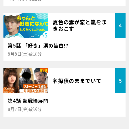
夏色の雲が恋と嵐をま
4
きおこす
第5話 「好き」涙の告白!?
8月8日(土)放送分
名探偵のままでいて
5
第4話 超戦慄展開
8月7日(金)放送分