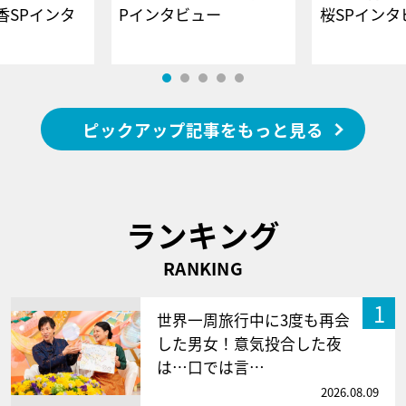
香SPインタ
Pインタビュー
桜SPイ
ピックアップ記事をもっと見る
ランキング
RANKING
1
世界一周旅行中に3度も再会
した男女！意気投合した夜
は…口では言…
2026.08.09