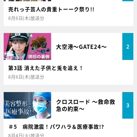
売れっ子芸人の貴重トーーク祭り!!
8月6日(木)放送分
大空港～GATE24～
2
第3話 消えた子供と兎を追え！
8月6日(木)放送分
クロスロード ～救命救
3
急の約束～
＃5 病院激震！パワハラ＆医療事故!?
8月4日(火)放送分