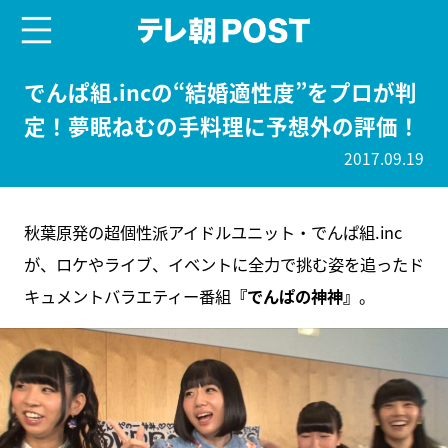
menu
テレ朝POST
でんぱ組.incの“結婚適性度”をプロが判
定！夢眠ねむの手料理に予想外の評価！
2017.09.19
秋葉原発の超個性派アイドルユニット・でんぱ組.inc
が、ロケやライブ、イベントに全力で挑む姿を追ったド
キュメントバラエティー番組
『でんぱの神神』
。