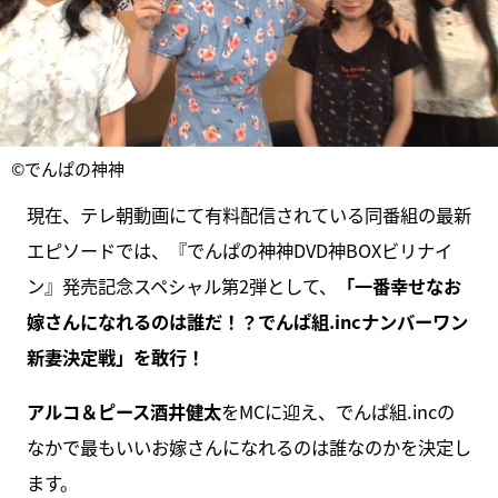
©でんぱの神神
現在、テレ朝動画にて有料配信されている同番組の最新
エピソードでは、『でんぱの神神DVD神BOXビリナイ
ン』発売記念スペシャル第2弾として、
「一番幸せなお
嫁さんになれるのは誰だ！？でんぱ組.incナンバーワン
新妻決定戦」を敢行！
アルコ＆ピース酒井健太
をMCに迎え、でんぱ組.incの
なかで最もいいお嫁さんになれるのは誰なのかを決定し
ます。