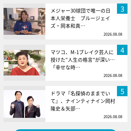
3
メジャー30球団で唯一の日
本人栄養士 ブルージェイ
ズ・岡本和真…
2026.08.08
4
マツコ、M-1ブレイク芸人に
授けた“人生の格言”が深い…
「幸せな時…
2026.08.08
5
ドラマ『名探偵のままでい
て』、ナインティナイン岡村
隆史＆矢部…
2026.08.08