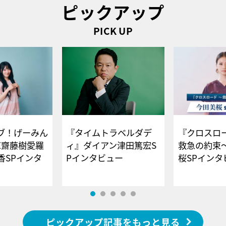
ピックアップ
PICK UP
ブ！げーみん
『タイムトラベルダデ
『クロスロー
E齋藤樹愛羅
ィ』ダイアン津田篤宏S
救急の約束
香SPインタ
Pインタビュー
桜SPイ
ピックアップ記事をもっと見る