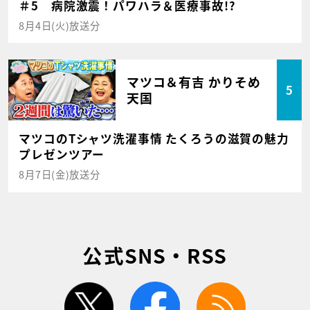
＃5 病院激震！パワハラ＆医療事故!?
8月4日(火)放送分
マツコ＆有吉 かりそめ
5
天国
マツコのTシャツ洗濯事情 たくろうの滋賀の魅力
プレゼンツアー
8月7日(金)放送分
公式SNS・RSS
twitter
facebook
rss