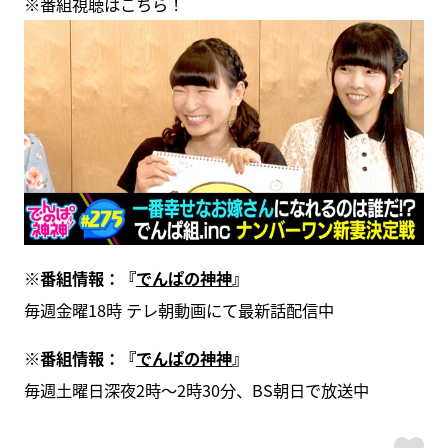
※番組視聴はこちら！
※番組情報：『
でんぱの神神
』
毎週金曜18時 テレ朝動画にて最新話配信中
※番組情報：『
でんぱの神神
』
毎週土曜日深夜2時～2時30分、BS朝日で放送中
ス