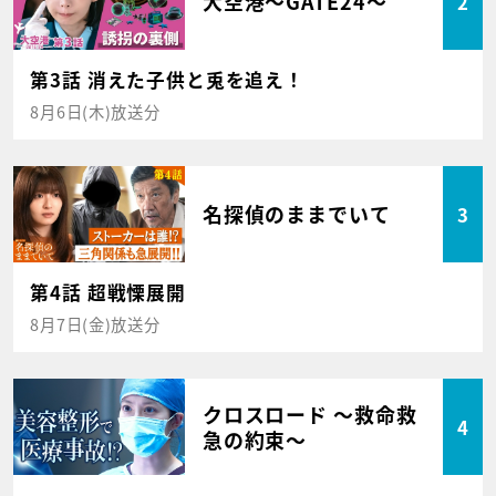
大空港～GATE24～
2
第3話 消えた子供と兎を追え！
8月6日(木)放送分
名探偵のままでいて
3
第4話 超戦慄展開
8月7日(金)放送分
クロスロード ～救命救
4
急の約束～