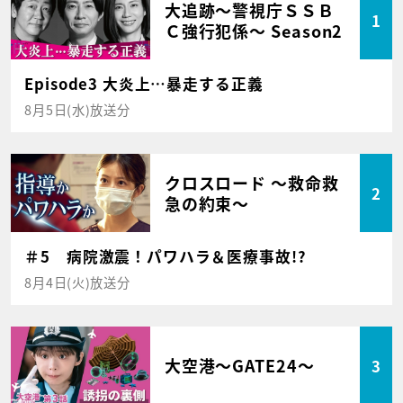
大追跡～警視庁ＳＳＢ
1
Ｃ強行犯係～ Season2
Episode3 大炎上…暴走する正義
8月5日(水)放送分
クロスロード ～救命救
2
急の約束～
＃5 病院激震！パワハラ＆医療事故!?
8月4日(火)放送分
大空港～GATE24～
3