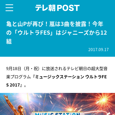
menu
テレ朝POST
亀と山Pが再び！嵐は3曲を披露！今年
の「ウルトラFES」はジャニーズから12
組
2017.09.17
9月18日（月・祝）に放送されるテレビ朝日の超大型音
楽プログラム
『ミュージックステーション ウルトラFE
S 2017』
。