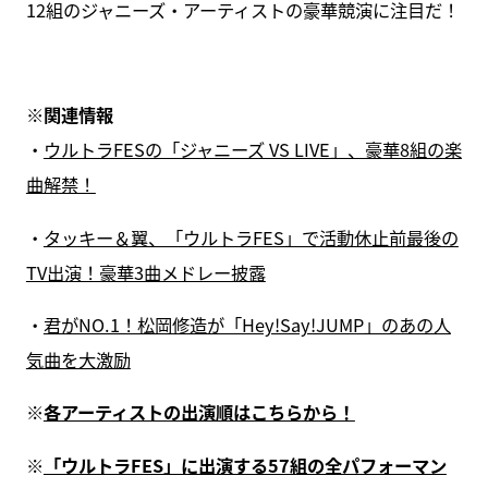
12組のジャニーズ・アーティストの豪華競演に注目だ！
※関連情報
・
ウルトラFESの「ジャニーズ VS LIVE」、豪華8組の楽
曲解禁！
・
タッキー＆翼、「ウルトラFES」で活動休止前最後の
TV出演！豪華3曲メドレー披露
・
君がNO.1！松岡修造が「Hey!Say!JUMP」のあの人
気曲を大激励
※
各アーティストの出演順はこちらから！
※
「ウルトラFES」に出演する57組の全パフォーマン