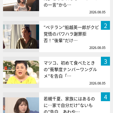
の一言”から…
2026.08.05
2
“ベテラン”船越英一郎がクビ
覚悟のパワハラ謝罪拒
否！“後輩”だけ…
2026.08.05
3
マツコ、初めて食べたとき
の“衝撃度ナンバーワングル
メ”を告白「…
2026.08.05
4
若槻千夏、家族にはあるの
に…家で自分だけ“ないも
の”告白 あわや…