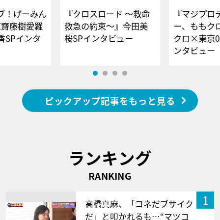
ブ！げーみん
『クロスロード ～救命
『マジプロ
E齋藤樹愛羅
救急の約束～』今田美
ー、ももク
香SPインタ
桜SPインタビュー
クロ×東京0
ンタビュー
ピックアップ記事をもっと見る
ランキング
RANKING
1
高橋真麻、「コネだブサイク
だ」と叩かれるも…“マツコ