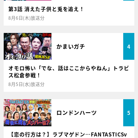
第3話 消えた子供と兎を追え！
8月6日(木)放送分
かまいガチ
4
オモロ怖い「でな、話はここからやねん」トラビ
ス松倉参戦！
8月5日(水)放送分
ロンドンハーツ
5
【恋の行方は？】ラブマゲドン…FANTASTICSv