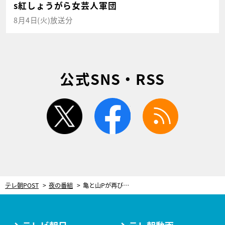
s紅しょうがら女芸人軍団
8月4日(火)放送分
公式SNS・RSS
twitter
facebook
rss
テレ朝POST
夜の番組
亀と山Pが再び！嵐は3曲を披露！今年の「ウルトラFES」はジャニーズから12組