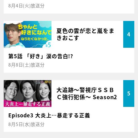
8月4日(火)放送分
夏色の雲が恋と嵐をま
4
きおこす
第5話 「好き」涙の告白!?
8月8日(土)放送分
大追跡～警視庁ＳＳＢ
5
Ｃ強行犯係～ Season2
Episode3 大炎上…暴走する正義
8月5日(水)放送分