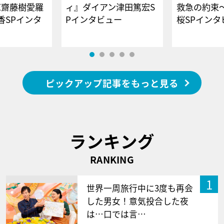
E齋藤樹愛羅
ィ』ダイアン津田篤宏S
救急の約束
香SPインタ
Pインタビュー
桜SPイ
ピックアップ記事をもっと見る
ランキング
RANKING
1
世界一周旅行中に3度も再会
した男女！意気投合した夜
は…口では言…