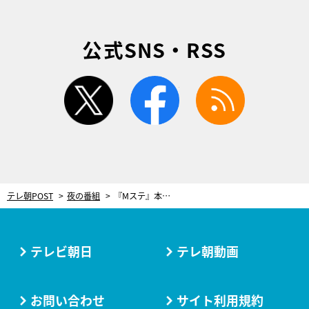
公式SNS・RSS
twitter
facebook
rss
テレ朝POST
夜の番組
『Mステ』本番直前！横山だいすけ＆本田紗来、“だいえモン”“サラミちゃん”に
テレビ朝日
テレ朝動画
お問い合わせ
サイト利用規約