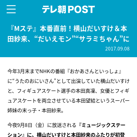
menu
テレ朝POST
『Mステ』本番直前！横山だいすけ＆本
田紗来、“だいえモン”“サラミちゃん”に
2017.09.08
今年3月末までNHKの番組『おかあさんといっしょ』
に“うたのおにいさん”として出演していた横山だいすけ
と、フィギュアスケート選手の本田真凜、女優とフィギ
ュアスケートを両立させている本田望結というスーパー
姉妹の末っ子・本田紗来。
今夜9月8日（金）に放送される
『ミュージックステー
ション』に、横山だいすけと本田紗来のふたりが初登