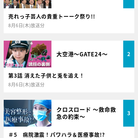
売れっ子芸人の貴重トーーク祭り!!
8月6日(木)放送分
大空港～GATE24～
2
第3話 消えた子供と兎を追え！
8月6日(木)放送分
クロスロード ～救命救
3
急の約束～
＃5 病院激震！パワハラ＆医療事故!?