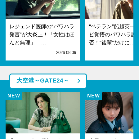
レジェンド医師の“パワハラ
“ベテラン”船越英一
発言”が大炎上！「女性はほ
ビ覚悟のパワハラ謝
んと無理」「…
否！“後輩”だけに…
2026.08.06
2
大空港～GATE24～