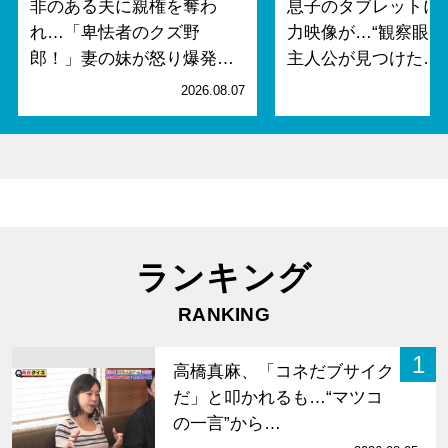
非のある夫に親権を奪わ
息子のタブレットに
れ…「卑怯者のクズ野
力映像が…“観察眼MA
郎！」妻の妹が怒り爆発…
主人公が見つけた…
2026.08.07
2
ランキング
RANKING
1
高橋真麻、「コネだブサイク
だ」と叩かれるも…“マツコ
の一言”から…