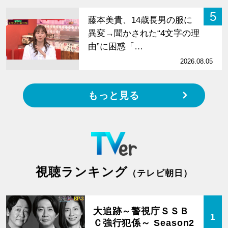
5
藤本美貴、14歳長男の服に
異変→聞かされた“4文字の理
由”に困惑「…
2026.08.05
もっと見る
視聴ランキング
（テレビ朝日）
大追跡～警視庁ＳＳＢ
1
Ｃ強行犯係～ Season2