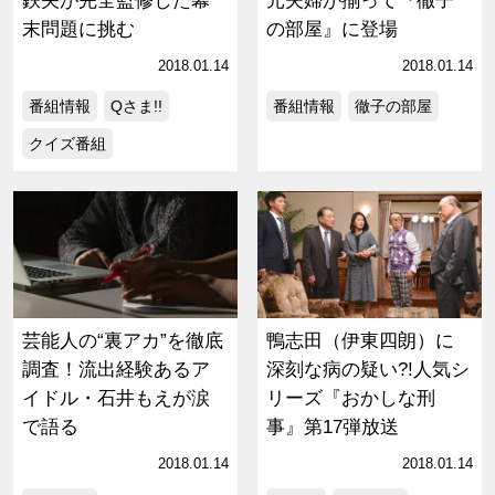
鉄矢が完全監修した幕
元夫婦が揃って『徹子
末問題に挑む
の部屋』に登場
2018.01.14
2018.01.14
番組情報
Qさま!!
番組情報
徹子の部屋
クイズ番組
芸能人の“裏アカ”を徹底
鴨志田（伊東四朗）に
調査！流出経験あるア
深刻な病の疑い?!人気シ
イドル・石井もえが涙
リーズ『おかしな刑
で語る
事』第17弾放送
2018.01.14
2018.01.14