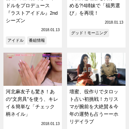
ドルをプロデュース
める?!4姉妹で「福男選
『ラストアイドル』2nd
び」を再現！
シーズン
2018.01.13
2018.01.13
グッド！モーニング
アイドル
番組情報
河北麻友子も驚き！あ
壇蜜、役作りでタロッ
の“文房具”を使う、キレ
ト占い初挑戦！カリス
イ＆簡単な「チェック
マが腕前を大絶賛＆今
柄ネイル」
年の運勢も占うーーホ
リデイラブ
2018.01.13