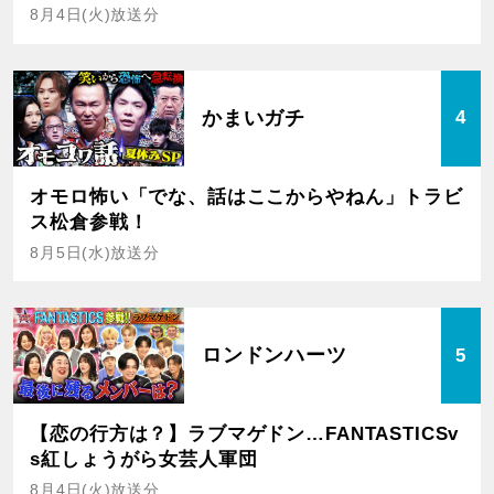
8月4日(火)放送分
かまいガチ
4
オモロ怖い「でな、話はここからやねん」トラビ
ス松倉参戦！
8月5日(水)放送分
ロンドンハーツ
5
【恋の行方は？】ラブマゲドン…FANTASTICSv
s紅しょうがら女芸人軍団
8月4日(火)放送分