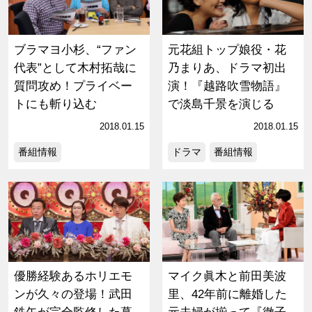
ブラマヨ小杉、“ファン
元花組トップ娘役・花
代表”として木村拓哉に
乃まりあ、ドラマ初出
質問攻め！プライベー
演！『越路吹雪物語』
トにも斬り込む
で淡島千景を演じる
2018.01.15
2018.01.15
番組情報
ドラマ
番組情報
優勝経験あるホリエモ
マイク眞木と前田美波
ンが久々の登場！武田
里、42年前に離婚した