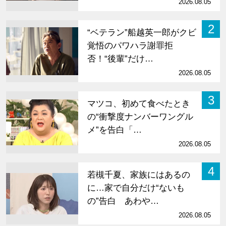
2026.08.05
2
“ベテラン”船越英一郎がクビ
覚悟のパワハラ謝罪拒
否！“後輩”だけ…
2026.08.05
3
マツコ、初めて食べたとき
の“衝撃度ナンバーワングル
メ”を告白「…
2026.08.05
4
若槻千夏、家族にはあるの
に…家で自分だけ“ないも
の”告白 あわや…
2026.08.05