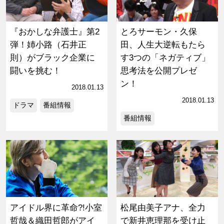
『おかしな弁護士』第2
とろサーモン・久保
弾！姉小路（石井正
田、人生大逆転もたら
則）がブラック企業に
す3つの「ネガティブ」
闘いを挑む！
思考法を公開プレゼ
ン！
2018.01.13
2018.01.13
ドラマ
番組情報
番組情報
アイドル界に革命?!小室
松尾由美子アナ、全力
哲哉＆織田哲郎がアイ
で新井恵理那を受け止