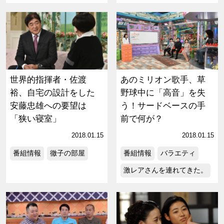
世界的指揮者・佐渡
あのミリオン歌手、草
裕、自宅の設計をした
野球中に「高音」を失
安藤忠雄への要望は
う！サードベースの手
「狭い寝室」
前で何が？
2018.01.15
2018.01.15
番組情報
徹子の部屋
番組情報
バラエティ
激レアさんを連れてきた。