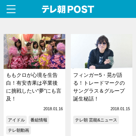
menu
テレ朝POST
ももクロが心境を生告
フィンガー5・晃が語
白！有安杏果は卒業後
る！トレードマークの
に挑戦したい“夢”にも言
サングラス＆グループ
及！
誕生秘話！
2018.01.16
2018.01.15
アイドル
番組情報
テレ朝 芸能&ニュース
テレ朝動画