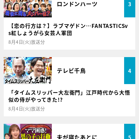
ロンドンハーツ
3
【恋の行方は？】ラブマゲドン…FANTASTICSv
s紅しょうがら女芸人軍団
8月4日(火)放送分
テレビ千鳥
4
「タイムスリッパー大左衛門」江戸時代から大悟
似の侍がやってきた!?
8月4日(火)放送分
夫が寝たあとに
5