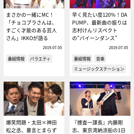
まさかの一緒にMC！
早く見たい度120％！DA
「チョコプラさんは、
PUMP、最新曲の振りは
すごく才能のある芸人
志村けんリスペクト
さん」IKKOが語る
の“バイーンダンス”
2019.07.05
2019.07.05
番組情報
バラエティ
番組情報
音楽
ミュージックステーション
爆笑問題・太田×神田
『捜査一課長』内藤剛
松之丞、暴言とまらず
志、東京湾納涼船の1日