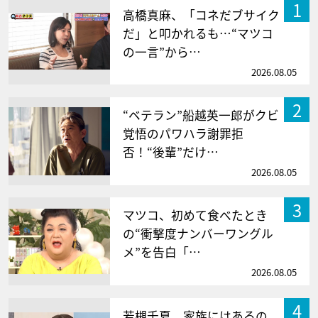
1
高橋真麻、「コネだブサイク
だ」と叩かれるも…“マツコ
の一言”から…
2026.08.05
2
“ベテラン”船越英一郎がクビ
覚悟のパワハラ謝罪拒
否！“後輩”だけ…
2026.08.05
3
マツコ、初めて食べたとき
の“衝撃度ナンバーワングル
メ”を告白「…
2026.08.05
4
若槻千夏、家族にはあるの