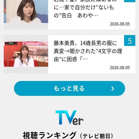
に…家で自分だけ“ないも
の”告白 あわや…
2026.08.05
5
藤本美貴、14歳長男の服に
異変→聞かされた“4文字の理
由”に困惑「…
2026.08.05
もっと見る
視聴ランキング
（テレビ朝日）