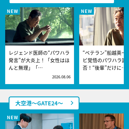
レジェンド医師の“パワハラ
“ベテラン”船越英一
発言”が大炎上！「女性はほ
ビ覚悟のパワハラ謝
んと無理」「…
否！“後輩”だけに…
2026.08.06
2
大空港～GATE24～