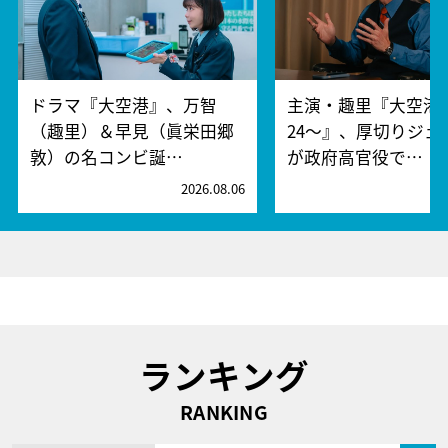
ドラマ『大空港』、万智
主演・趣里『大空港～
（趣里）＆早見（眞栄田郷
24～』、厚切りジェ
敦）の名コンビ誕…
が政府高官役で…
2026.08.06
2
ランキング
RANKING