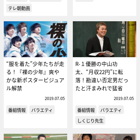
テレ朝動画
“服を着た”少年たちが走
R-１優勝の中山功
る！『裸の少年』爽や
太、“月収22円”に転
かな新ポスタービジュア
落！勘違い否定男だっ
ル解禁
たと汗まみれで猛省
2019.07.05
2019.07.05
番組情報
バラエティ
番組情報
バラエティ
しくじり先生