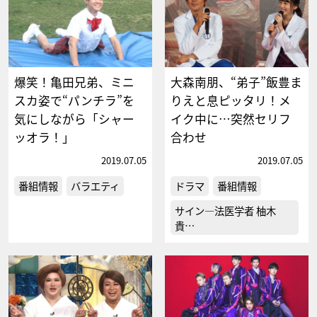
爆笑！亀田兄弟、ミニ
大森南朋、“弟子”飯豊ま
スカ姿で“パンチラ”を
りえと息ピッタリ！メ
気にしながら「シャー
イク中に…突然セリフ
ッオラ！」
合わせ
2019.07.05
2019.07.05
番組情報
バラエティ
ドラマ
番組情報
サイン―法医学者 柚木
貴…