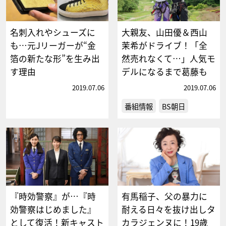
名刺入れやシューズに
大親友、山田優＆西山
も…元Jリーガーが“金
茉希がドライブ！「全
箔の新たな形”を生み出
然売れなくて…」人気モ
す理由
デルになるまで葛藤も
2019.07.06
2019.07.06
番組情報
BS朝日
『時効警察』が…『時
有馬稲子、父の暴力に
効警察はじめました』
耐える日々を抜け出しタ
として復活！新キャスト
カラジェンヌに！19歳