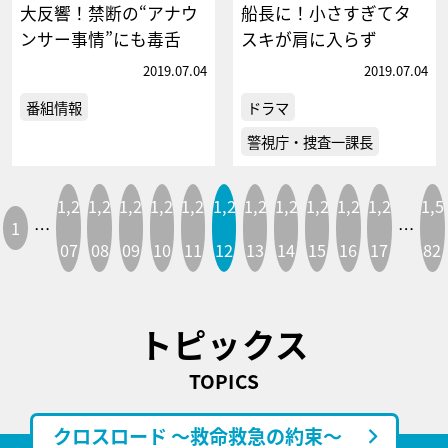
大反響！禁断の“アナウ
船長に！小さすぎてタ
ンサー事情”にも毒舌
スキが肩に入らず
2019.07.04
2019.07.04
番組情報
ドラマ
警視庁・捜査一課長
1,2
1,2
1,2
1,2
1,2
1,2
1,2
1,2
1,2
1,2
1,2
1,5
1
…
…
07
08
09
10
11
12
13
14
15
16
17
82
トピックス
TOPICS
クロスロード ～救命救急の約束～