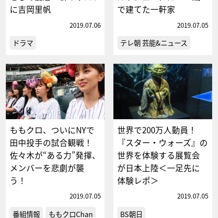
に吉岡里帆
で建てた一軒家
2019.07.06
2019.07.05
ドラマ
テレ朝 芸能&ニュース
ももクロ、ついにNYで
世界で200万人動員！
田中投手の試合観戦！
『スター・ウォーズ』の
佐々木が“ある力”発揮、
世界を体験する展覧会
メンバーを悲劇が襲
が日本上陸＜一足先に
う！
体験レポ＞
2019.07.05
2019.07.05
番組情報
ももクロChan
BS朝日