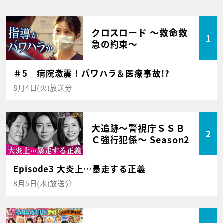
クロスロード ～救命救
1
急の約束～
＃5 病院激震！パワハラ＆医療事故!?
8月4日(火)放送分
大追跡～警視庁ＳＳＢ
2
Ｃ強行犯係～ Season2
Episode3 大炎上…暴走する正義
8月5日(水)放送分