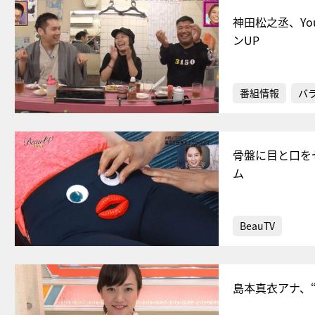
神田松之丞、Y
ンUP
番組情報
バ
骨盤に目と口を
ム
BeauTV
島本真衣アナ、