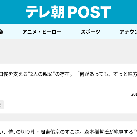
テレ
楽
アニメ・ヒーロー
スポーツ
アナウ
口俊を支える“2人の親父”の存在。「何があっても、ずっと味
20
球
い、侍Jの切り札・周東佑京のすごさ。森本稀哲氏が絶賛する“