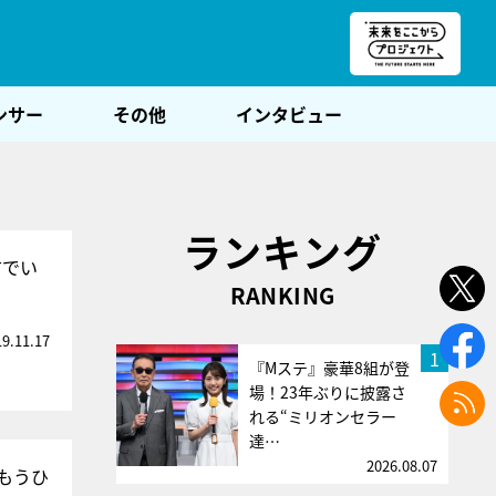
朝POST
ンサー
その他
インタビュー
ランキング
方でい
RANKING
19.11.17
1
『Mステ』豪華8組が登
場！23年ぶりに披露さ
れる“ミリオンセラー
達…
2026.08.07
もうひ