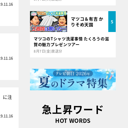
19.11.16
マツコ＆有吉 か
5
りそめ天国
マツコのTシャツ洗濯事情 たくろうの滋
賀の魅力プレゼンツアー
8月7日(金)放送分
19.11.16
」に注
急上昇ワード
19.11.16
HOT WORDS