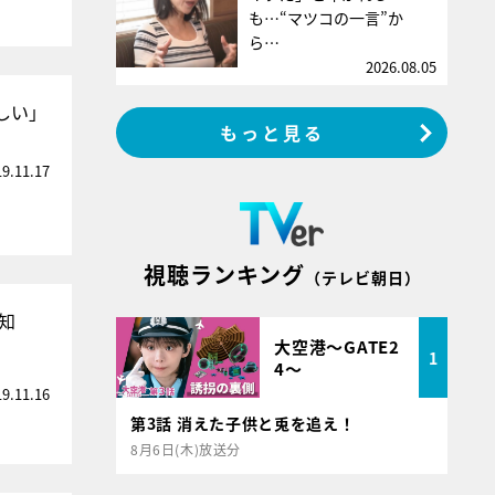
も…“マツコの一言”か
ら…
2026.08.05
しい」
もっと見る
19.11.17
視聴ランキング
（テレビ朝日）
を知
大空港～GATE2
1
4～
19.11.16
第3話 消えた子供と兎を追え！
8月6日(木)放送分