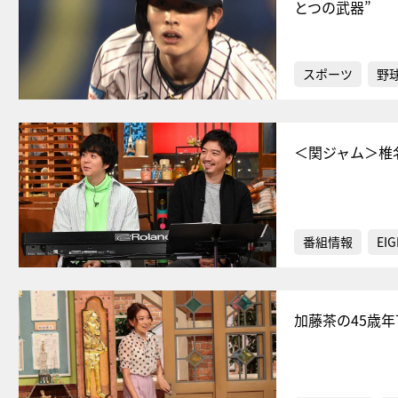
とつの武器”
スポーツ
野
＜関ジャム＞椎
番組情報
EIG
加藤茶の45歳