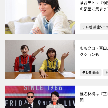
落合モトキ『桐
の部屋に集まっ
テレ朝 芸能&ニ
ももクロ・百田
クションも
テレ朝動画
椎名林檎は『正
開