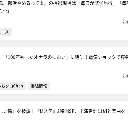
島、部活やめるってよ』の撮影現場は「毎日が修学旅行」「毎
て…」
20
ュース
、「100年熟したオナラのにおい」に絶叫！電気ショックで爆
20
ももクロChan
番組情報
しい街』を披露！『Mステ』2時間SP、出演者計11組と楽曲を