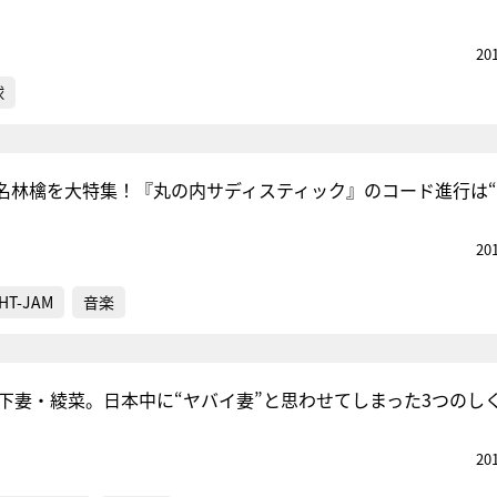
20
球
名林檎を大特集！『丸の内サディスティック』のコード進行は“
20
HT-JAM
音楽
年下妻・綾菜。日本中に“ヤバイ妻”と思わせてしまった3つのし
20