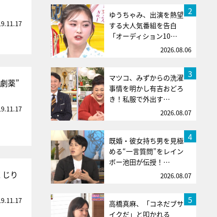
2
ゆうちゃみ、出演を熱望
19.11.17
する大人気番組を告白
「オーディション10…
2026.08.06
3
マツコ、みずからの洗濯
劇薬”
事情を明かし有吉おどろ
き！私服で外出す…
19.11.17
2026.08.07
4
既婚・彼女持ち男を見極
める“一言質問”をレイン
ボー池田が伝授！…
くじり
2026.08.07
5
19.11.17
高橋真麻、「コネだブサ
イクだ」と叩かれる