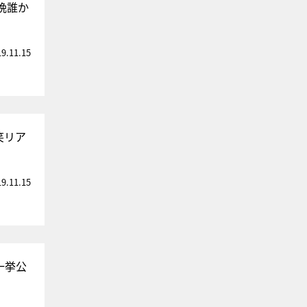
晩誰か
19.11.15
笑リア
19.11.15
一挙公