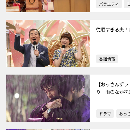
バラエティ
従順すぎる夫！
番組情報
【おっさんずラブ
り…雨のなか抱
ドラマ
おっ