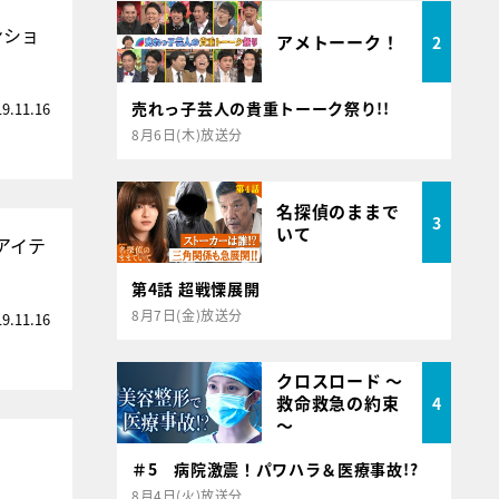
ンショ
アメトーーク！
2
売れっ子芸人の貴重トーーク祭り!!
19.11.16
8月6日(木)放送分
名探偵のままで
3
いて
アイテ
第4話 超戦慄展開
8月7日(金)放送分
19.11.16
クロスロード ～
救命救急の約束
4
～
＃5 病院激震！パワハラ＆医療事故!?
8月4日(火)放送分