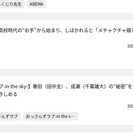
しくじり先生
ABEMA
高校時代の“お手”から始まり、しばかれると「メチャクチャ嬉
20
-in the sky-】春田（田中圭）、成瀬（千葉雄大）の“秘密”
きしめる
20
さんずラブ
おっさんずラブ-in the s…