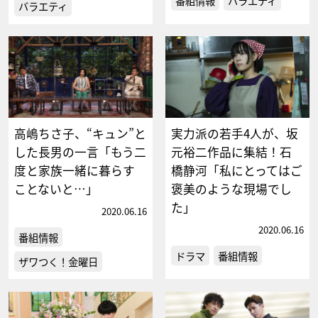
番組情報
バラエティ
バラエティ
高嶋ちさ子、“キュン”と
実力派の若手4人が、坂
した長男の一言「もう二
元裕二作品に集結！石
度と家族一緒に暮らす
橋静河「私にとってはご
ことないと…」
褒美のような現場でし
た」
2020.06.16
2020.06.16
番組情報
ドラマ
番組情報
ザワつく！金曜日