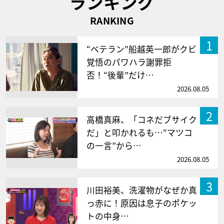
ランキング
RANKING
1
“ベテラン”船越英一郎がクビ
覚悟のパワハラ謝罪拒
否！“後輩”だけ…
2026.08.05
2
高橋真麻、「コネだブサイク
だ」と叩かれるも…“マツコ
の一言”から…
2026.08.05
3
川田裕美、洗濯物がなぜか真
っ赤に！原因は息子のポケッ
トの中身…