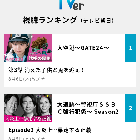
視聴ランキング
（テレビ朝日）
大空港～GATE24～
1
第3話 消えた子供と兎を追え！
8月6日(木)放送分
大追跡～警視庁ＳＳＢ
2
Ｃ強行犯係～ Season2
Episode3 大炎上…暴走する正義
8月5日(水)放送分