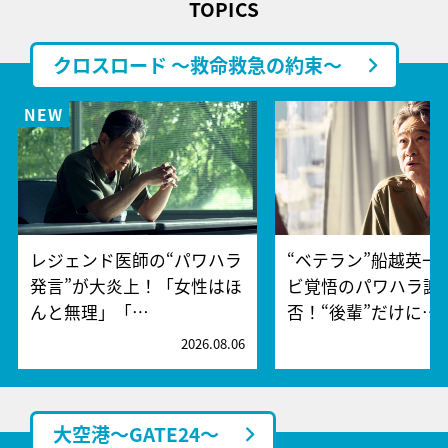
TOPICS
クロスロード ～救命救急の約束～
レジェンド医師の“パワハラ
“ベテラン”船越英一
発言”が大炎上！「女性はほ
ビ覚悟のパワハラ謝
んと無理」「…
否！“後輩”だけに…
2026.08.06
2
大空港～GATE24～