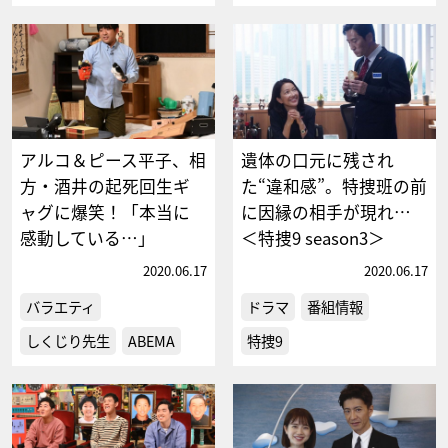
アルコ＆ピース平子、相
遺体の口元に残され
方・酒井の起死回生ギ
た“違和感”。特捜班の前
ャグに爆笑！「本当に
に因縁の相手が現れ…
感動している…」
＜特捜9 season3＞
2020.06.17
2020.06.17
バラエティ
ドラマ
番組情報
しくじり先生
ABEMA
特捜9