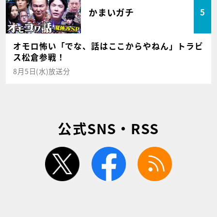
かまいガチ
5
オモロ怖い「でな、話はここからやねん」トラビ
ス松倉参戦！
8月5日(水)放送分
公式SNS・RSS
twitter
facebook
rss