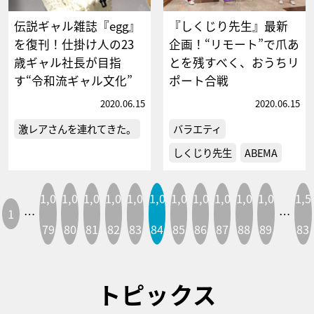
伝説ギャル雑誌『egg』
『しくじり先生』最新
を復刊！仕掛け人の23
企画！“リモート”で爪あ
歳ギャル社長が目指
とを残すべく、おうちリ
す“令和流ギャル文化”
ポート合戦
2020.06.15
2020.06.15
激レアさんを連れてきた。
バラエティ
しくじり先生
ABEMA
1,0
1,0
1,0
1,0
1,0
1,0
1,0
1,0
1,0
1,0
1,0
1,5
1
…
…
79
80
81
82
83
84
85
86
87
88
89
83
トピックス