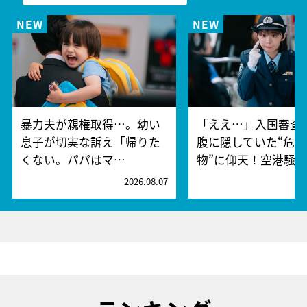
暴力夫が親権取得…。幼い
「ええ…」入国審査
息子が切実な訴え「帰りた
腹に隠していた“危険
くない。パパはマ…
物”に仰天！空港騒
2026.08.07
2