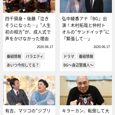
四千頭身・後藤「泣き
弘中綾香アナ『BG』出
そうになった…」“人生
演！木村拓哉と仲村ト
初の相方”が、成人式で
オルの“サンドイッチ”に
声をかけなかった理由
「緊張して…」
2020.06.17
2020.06.17
番組情報
バラエティ
ドラマ
番組情報
あいつ今何してる？
BG～身辺警護人～
有吉、マツコの“ジブリ
キラーカン、転倒して大