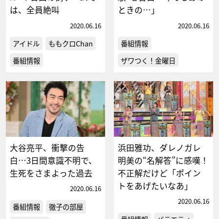
は、全員絶叫
ときの…」
2020.06.16
2020.06.16
アイドル
ももクロChan
番組情報
番組情報
ザワつく！金曜日
大谷亮平、衝撃の告
浜田雅功、ダレノガレ
白…3日間意識不明で、
明美の“名解答”に感嘆！
生死をさまよった過去
不正解だけど「ポイン
トをあげたいなあ」
2020.06.16
2020.06.16
番組情報
徹子の部屋