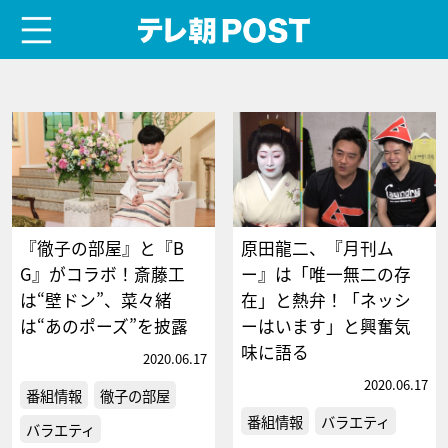
menu
テレ朝POST
『徹子の部屋』と『B
原田龍二、『月刊ム
G』がコラボ！斎藤工
ー』は「唯一無二の存
は“壁ドン”、菜々緒
在」と熱弁！「ネッシ
は“あのポーズ”を披露
ーはいます」と興奮気
味に語る
2020.06.17
2020.06.17
番組情報
徹子の部屋
番組情報
バラエティ
バラエティ