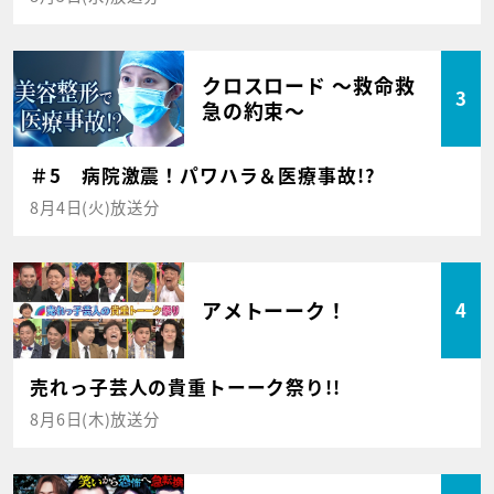
クロスロード ～救命救
3
急の約束～
＃5 病院激震！パワハラ＆医療事故!?
8月4日(火)放送分
アメトーーク！
4
売れっ子芸人の貴重トーーク祭り!!
8月6日(木)放送分