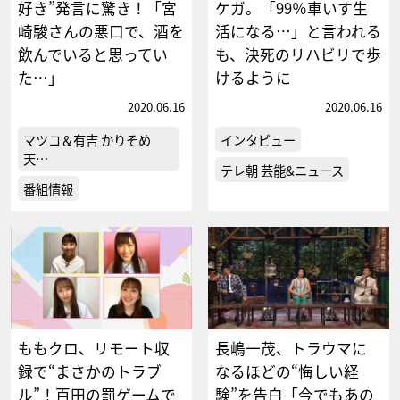
好き”発言に驚き！「宮
ケガ。「99％車いす生
崎駿さんの悪口で、酒を
活になる…」と言われる
飲んでいると思ってい
も、決死のリハビリで歩
た…」
けるように
2020.06.16
2020.06.16
マツコ＆有吉 かりそめ
インタビュー
天…
テレ朝 芸能&ニュース
番組情報
ももクロ、リモート収
長嶋一茂、トラウマに
録で“まさかのトラブ
なるほどの“悔しい経
ル”！百田の罰ゲームで
験”を告白「今でもあの