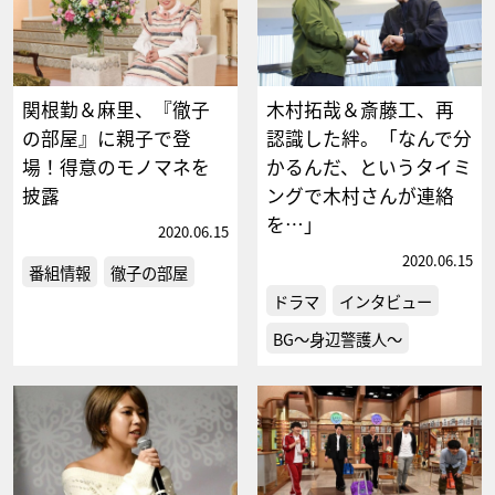
関根勤＆麻里、『徹子
木村拓哉＆斎藤工、再
の部屋』に親子で登
認識した絆。「なんで分
場！得意のモノマネを
かるんだ、というタイミ
披露
ングで木村さんが連絡
を…」
2020.06.15
2020.06.15
番組情報
徹子の部屋
ドラマ
インタビュー
BG～身辺警護人～