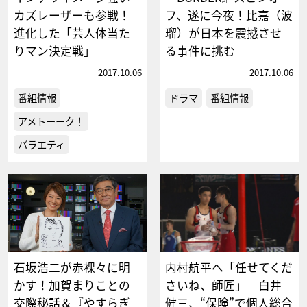
カズレーザーも参戦！
フ、遂に今夜！比嘉（波
進化した「芸人体当た
瑠）が日本を震撼させ
りマン決定戦」
る事件に挑む
2017.10.06
2017.10.06
番組情報
ドラマ
番組情報
アメトーーク！
バラエティ
石坂浩二が赤裸々に明
内村航平へ「任せてくだ
かす！加賀まりことの
さいね、師匠」 白井
交際秘話＆『やすらぎ
健三、“保険”で個人総合