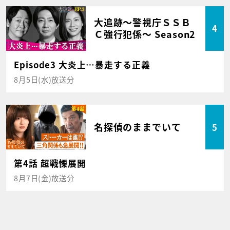
大追跡～警視庁ＳＳＢ
4
Ｃ強行犯係～ Season2
Episode3 大炎上…暴走する正義
8月5日(水)放送分
名探偵のままでいて
5
第4話 超戦慄展開
8月7日(金)放送分