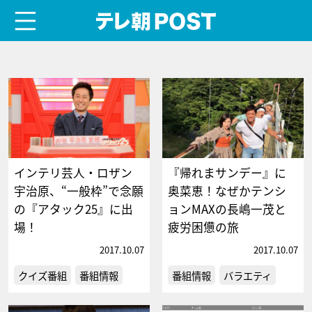
menu
テレ朝POST
インテリ芸人・ロザン
『帰れまサンデー』に
宇治原、“一般枠”で念願
奥菜恵！なぜかテンシ
の『アタック25』に出
ョンMAXの長嶋一茂と
場！
疲労困憊の旅
2017.10.07
2017.10.07
クイズ番組
番組情報
番組情報
バラエティ