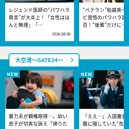
レジェンド医師の“パワハラ
“ベテラン”船越英一
発言”が大炎上！「女性はほ
ビ覚悟のパワハラ謝
んと無理」「…
否！“後輩”だけに…
2026.08.06
2
大空港～GATE24～
暴力夫が親権取得…。幼い
「ええ…」入国審査
息子が切実な訴え「帰りた
腹に隠していた“危険