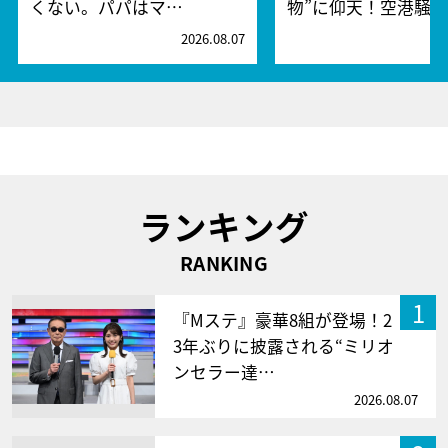
くない。パパはマ…
物”に仰天！空港騒
2026.08.07
2
ランキング
RANKING
1
『Mステ』豪華8組が登場！2
3年ぶりに披露される“ミリオ
ンセラー達…
2026.08.07