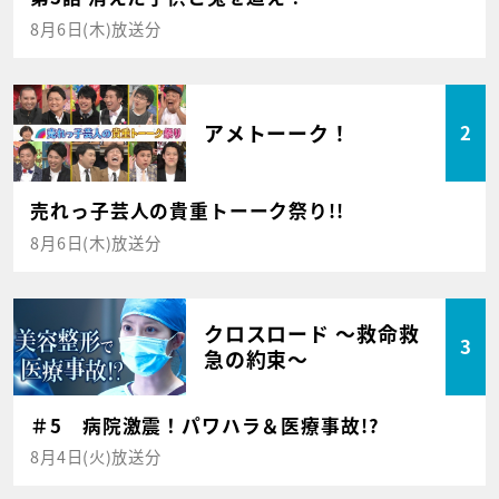
8月6日(木)放送分
アメトーーク！
2
売れっ子芸人の貴重トーーク祭り!!
8月6日(木)放送分
クロスロード ～救命救
3
急の約束～
＃5 病院激震！パワハラ＆医療事故!?
8月4日(火)放送分