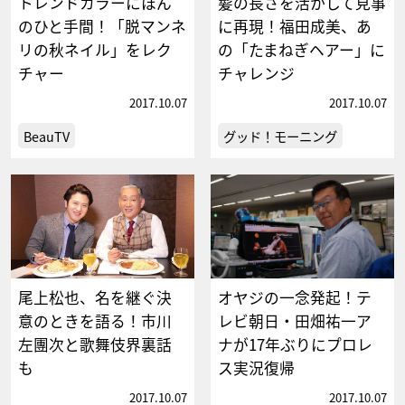
トレンドカラーにほん
髪の長さを活かして見事
のひと手間！「脱マンネ
に再現！福田成美、あ
リの秋ネイル」をレク
の「たまねぎヘアー」に
チャー
チャレンジ
2017.10.07
2017.10.07
BeauTV
グッド！モーニング
尾上松也、名を継ぐ決
オヤジの一念発起！テ
意のときを語る！市川
レビ朝日・田畑祐一ア
左團次と歌舞伎界裏話
ナが17年ぶりにプロレ
も
ス実況復帰
2017.10.07
2017.10.07