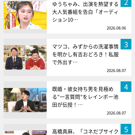
2
ゆうちゃみ、出演を熱望する
大人気番組を告白「オーディ
ション10…
2026.08.06
3
マツコ、みずからの洗濯事情
を明かし有吉おどろき！私服
で外出す…
2026.08.07
4
既婚・彼女持ち男を見極め
る“一言質問”をレインボー池
田が伝授！…
2026.08.07
5
高橋真麻、「コネだブサイク