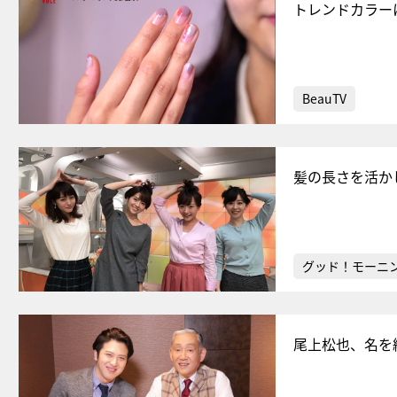
トレンドカラー
BeauTV
髪の長さを活か
グッド！モーニ
尾上松也、名を