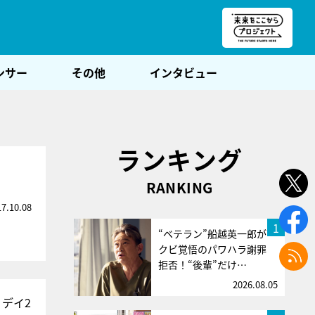
朝POST
ンサー
その他
インタビュー
ランキング
RANKING
17.10.08
1
“ベテラン”船越英一郎が
クビ覚悟のパワハラ謝罪
拒否！“後輩”だけ…
2026.08.05
デイ2