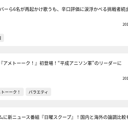
メンバーら6名が再起かけ歌うも、辛口評価に涙浮かべる挑戦者続
20
報
『アメトーーク！』初登場！“平成アニソン軍”のリーダーに
20
メトーーク！
バラエティ
ムに新ニュース番組『日曜スクープ』！国内と海外の論調比較