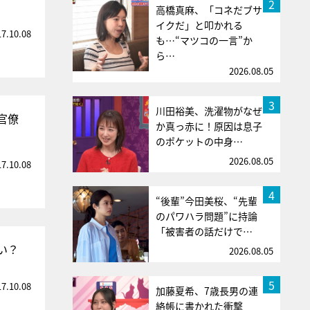
2
高橋真麻、「コネだブサ
イクだ」と叩かれる
17.10.08
も…“マツコの一言”か
ら…
2026.08.05
3
川田裕美、洗濯物がなぜ
官僚
か真っ赤に！原因は息子
のポケットの中身…
2026.08.05
17.10.08
4
“後輩”今田美桜、“先輩
のパワハラ問題”に持論
「被害者の話だけで…
い？
2026.08.05
5
17.10.08
加藤夏希、7歳長男の連
絡帳に書かれた衝撃