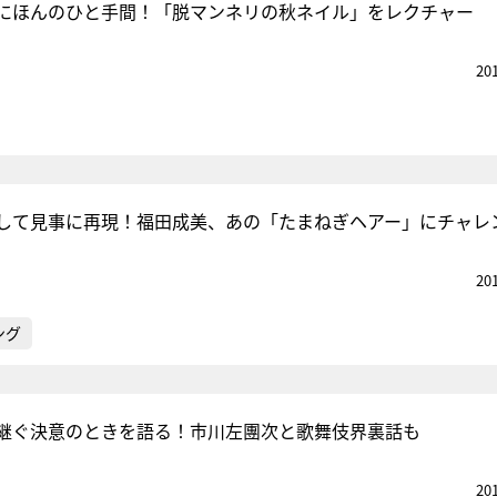
にほんのひと手間！「脱マンネリの秋ネイル」をレクチャー
20
して見事に再現！福田成美、あの「たまねぎヘアー」にチャレ
20
ング
継ぐ決意のときを語る！市川左團次と歌舞伎界裏話も
20