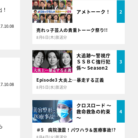
出！
アメトーーク！
2
17.10.08
売れっ子芸人の貴重トーーク祭り!!
8月6日(木)放送分
大追跡～警視庁
ＳＳＢＣ強行犯
3
係～ Season2
Episode3 大炎上…暴走する正義
17.10.08
8月5日(水)放送分
クロスロード ～
救命救急の約束
4
～
も
＃5 病院激震！パワハラ＆医療事故!?
8月4日(火)放送分