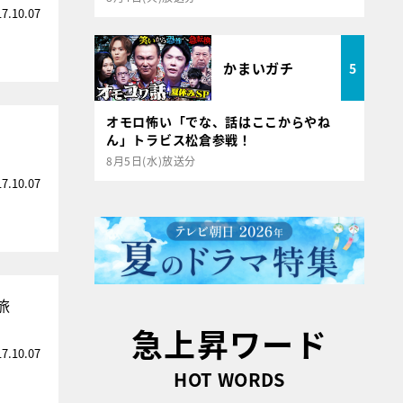
17.10.07
かまいガチ
5
オモロ怖い「でな、話はここからやね
ん」トラビス松倉参戦！
8月5日(水)放送分
17.10.07
旅
急上昇ワード
17.10.07
HOT WORDS