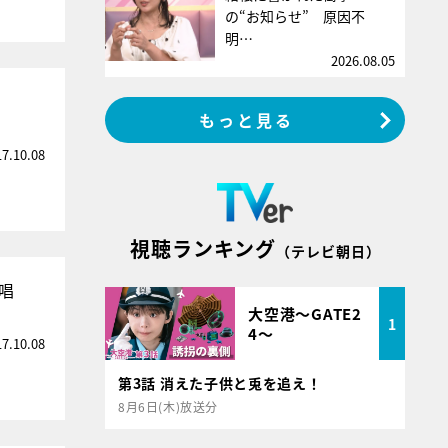
の“お知らせ” 原因不
明…
2026.08.05
もっと見る
17.10.08
視聴ランキング
（テレビ朝日）
熱唱
大空港～GATE2
1
4～
17.10.08
第3話 消えた子供と兎を追え！
8月6日(木)放送分