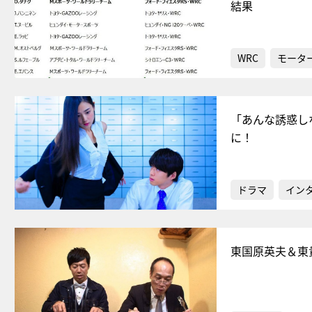
結果
WRC
モータ
「あんな誘惑し
に！
ドラマ
イン
東国原英夫＆東