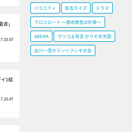
バラエティ
有吉クイズ
ドラマ
クロスロード ～救命救急の約束～
童貞」
ABEMA
マツコ＆有吉 かりそめ天国
17.10.07
出川一茂ホラン☆フシギの会
イ1結
17.10.07