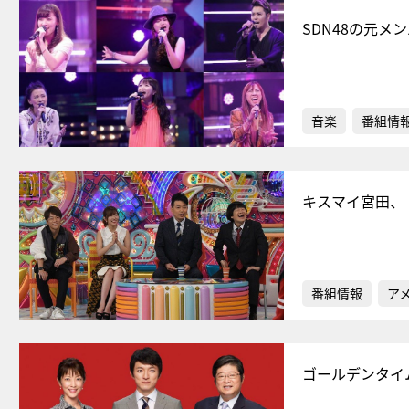
SDN48の元
音楽
番組情
キスマイ宮田、
番組情報
ア
ゴールデンタイ