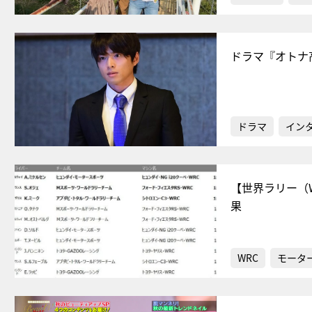
ドラマ『オトナ
ドラマ
イン
【世界ラリー（
果
WRC
モータ