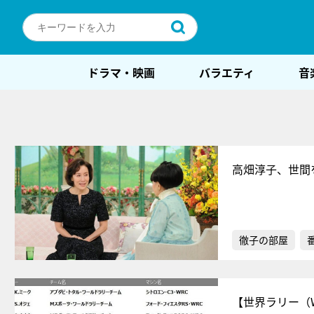
ドラマ・映画
バラエティ
音
高畑淳子、世間を
徹子の部屋
【世界ラリー（