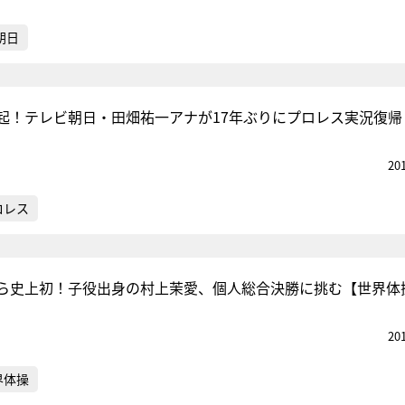
朝日
起！テレビ朝日・田畑祐一アナが17年ぶりにプロレス実況復帰
20
ロレス
ら史上初！子役出身の村上茉愛、個人総合決勝に挑む【世界体
20
界体操