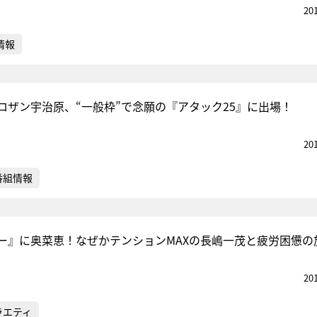
20
情報
ロザン宇治原、“一般枠”で念願の『アタック25』に出場！
20
番組情報
ー』に奥菜恵！なぜかテンションMAXの長嶋一茂と疲労困憊の
20
ラエティ