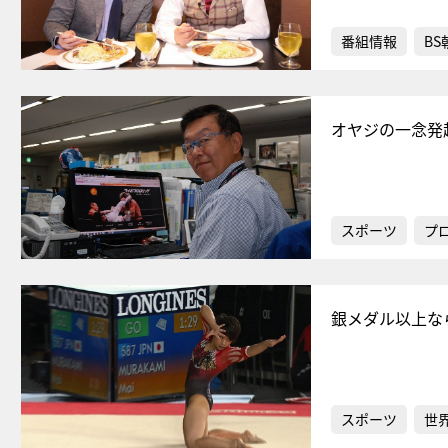
番組情報
BS
オヤジの一念発
スポーツ
プ
銀メダル以上な
スポーツ
世