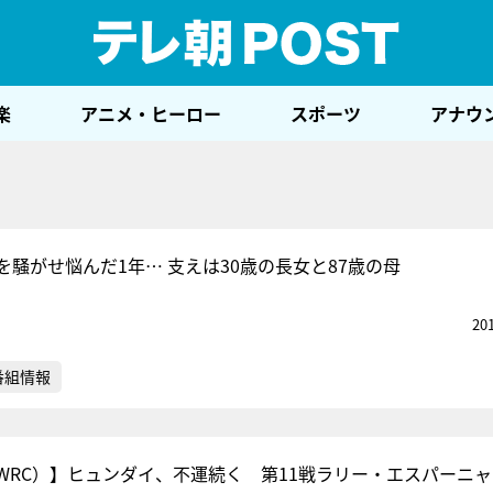
テレ
楽
アニメ・ヒーロー
スポーツ
アナウ
騒がせ悩んだ1年… 支えは30歳の長女と87歳の母
20
番組情報
WRC）】ヒュンダイ、不運続く 第11戦ラリー・エスパーニャ 