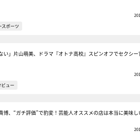
20
ースポーツ
ない」片山萌美、ドラマ『オトナ高校』スピンオフでセクシー
20
タビュー
貴博、“ガチ評価”で豹変！芸能人オススメの店は本当に美味し
20