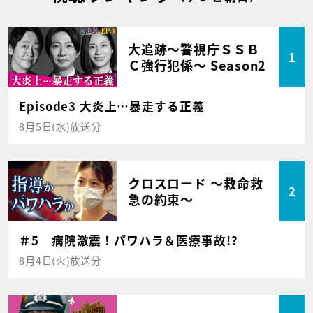
大追跡～警視庁ＳＳＢ
1
Ｃ強行犯係～ Season2
Episode3 大炎上…暴走する正義
8月5日(水)放送分
クロスロード ～救命救
2
急の約束～
＃5 病院激震！パワハラ＆医療事故!?
8月4日(火)放送分