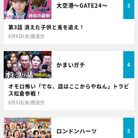
大空港～GATE24～
3
第3話 消えた子供と兎を追え！
8月6日(木)放送分
かまいガチ
4
オモロ怖い「でな、話はここからやねん」トラビ
ス松倉参戦！
8月5日(水)放送分
ロンドンハーツ
5