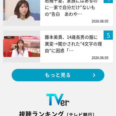
若槻千夏、家族にはあるの
に…家で自分だけ“ないも
の”告白 あわや…
2026.08.05
5
藤本美貴、14歳長男の服に
異変→聞かされた“4文字の理
由”に困惑「…
2026.08.05
もっと見る
視聴ランキング
（テレビ朝日）