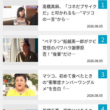
1
高橋真麻、「コネだブサイク
だ」と叩かれるも…“マツコ
の一言”から…
2026.08.05
2
“ベテラン”船越英一郎がクビ
覚悟のパワハラ謝罪拒
否！“後輩”だけ…
2026.08.05
3
マツコ、初めて食べたとき
の“衝撃度ナンバーワングル
メ”を告白「…
2026.08.05
4