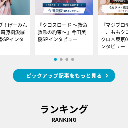
ブ！げーみん
『クロスロード ～救命
『マジプロ
E齋藤樹愛羅
救急の約束～』今田美
ー、ももク
香SPインタ
桜SPインタビュー
クロ×東京0
ンタビュー
ピックアップ記事をもっと見る
ランキング
RANKING