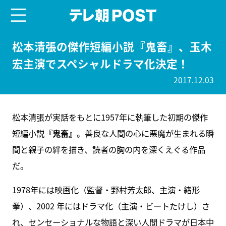
menu
テレ朝POST
松本清張の傑作短編小説『鬼畜』、玉木
宏主演でスペシャルドラマ化決定！
2017.12.03
松本清張が実話をもとに1957年に執筆した初期の傑作
短編小説
『鬼畜』
。善良な人間の心に悪魔が生まれる瞬
間と親子の絆を描き、読者の胸の内を深くえぐる作品
だ。
1978年には映画化（監督・野村芳太郎、主演・緒形
拳）、2002 年にはドラマ化（主演・ビートたけし）さ
れ、センセーショナルな物語と深い人間ドラマが日本中