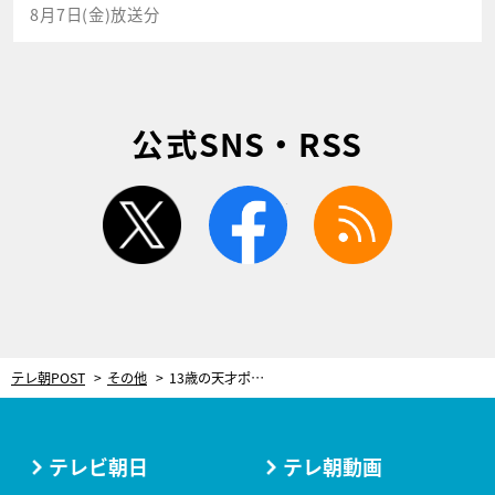
8月7日(金)放送分
公式SNS・RSS
twitter
facebook
rss
テレ朝POST
その他
13歳の天才ポールダンサー登場！MCは東野幸治、『ニッポン育てる大事典』放送
テレビ朝日
テレ朝動画