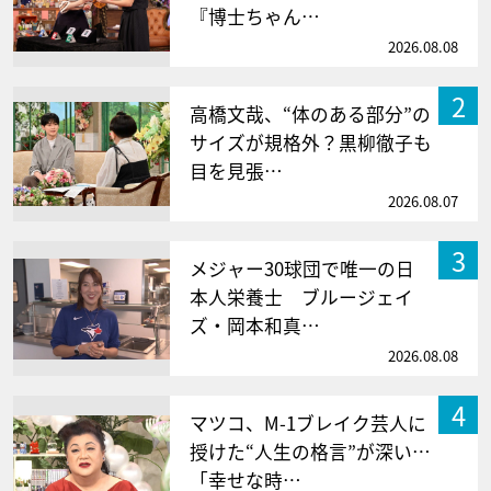
『博士ちゃん…
2026.08.08
2
高橋文哉、“体のある部分”の
サイズが規格外？黒柳徹子も
目を見張…
2026.08.07
3
メジャー30球団で唯一の日
本人栄養士 ブルージェイ
ズ・岡本和真…
2026.08.08
4
マツコ、M-1ブレイク芸人に
授けた“人生の格言”が深い…
「幸せな時…