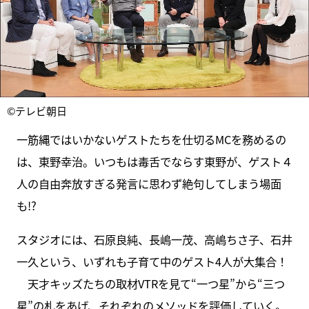
©テレビ朝日
一筋縄ではいかないゲストたちを仕切るMCを務めるの
は、東野幸治。いつもは毒舌でならす東野が、ゲスト４
人の自由奔放すぎる発言に思わず絶句してしまう場面
も!?
スタジオには、石原良純、長嶋一茂、高嶋ちさ子、石井
一久という、いずれも子育て中のゲスト4人が大集合！
天才キッズたちの取材VTRを見て“一つ星”から“三つ
星”の札をあげ、それぞれのメソッドを評価していく。