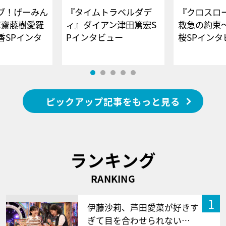
ブ！げーみん
『タイムトラベルダデ
『クロスロー
E齋藤樹愛羅
ィ』ダイアン津田篤宏S
救急の約束
香SPインタ
Pインタビュー
桜SPイ
ピックアップ記事をもっと見る
ランキング
RANKING
1
伊藤沙莉、芦田愛菜が好きす
ぎて目を合わせられない…