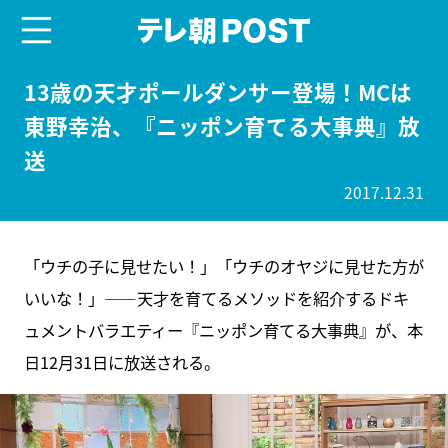
menu
テレ朝POST
13歳の天才ポールダンサー登場！MCは
東野幸治、『ニッポン育てる大事典』放
送
2017.12.31
「ウチの子に見せたい！」「ウチのオヤジに見せた方が
いいな！」――天才を育てるメソッドを紹介するドキ
ュメントバラエティー『ニッポン育てる大事典』が、本
日12月31日に放送される。