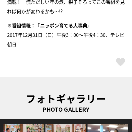
満載！ 慌ただしい年の瀬、親子そろってこの番組を見
れば何かが変わるかも…!?
※番組情報：『
ニッポン育てる大事典
』
2017年12月31日（日）午後3：00～午後4：30、テレビ
朝日
ス
フォトギャラリー
PHOTO GALLERY