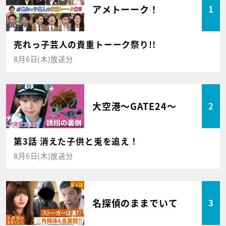
アメトーーク！
1
売れっ子芸人の貴重トーーク祭り!!
8月6日(木)放送分
大空港～GATE24～
2
第3話 消えた子供と兎を追え！
8月6日(木)放送分
名探偵のままでいて
3