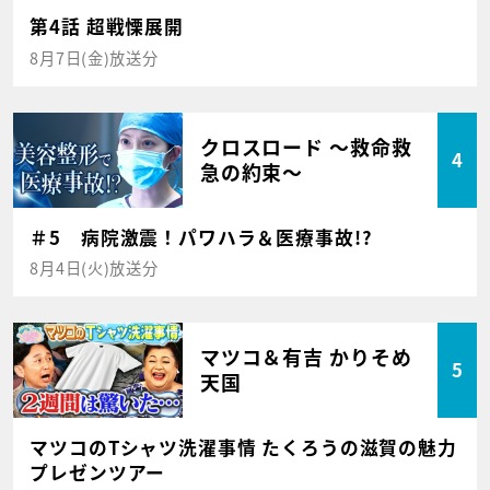
第4話 超戦慄展開
8月7日(金)放送分
クロスロード ～救命救
4
急の約束～
＃5 病院激震！パワハラ＆医療事故!?
8月4日(火)放送分
マツコ＆有吉 かりそめ
5
天国
マツコのTシャツ洗濯事情 たくろうの滋賀の魅力
プレゼンツアー