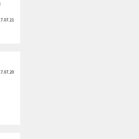
」
17.07.21
！
17.07.20