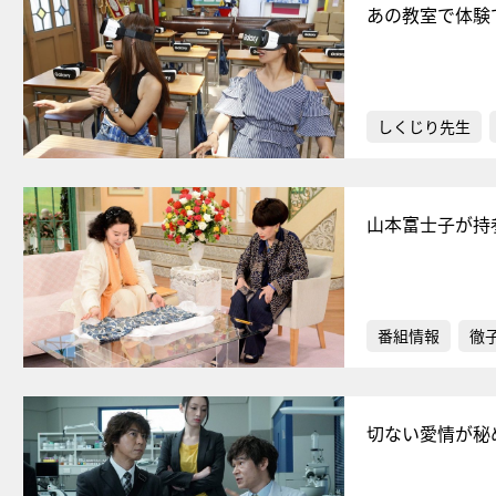
あの教室で体験
しくじり先生
山本富士子が持
番組情報
徹
切ない愛情が秘