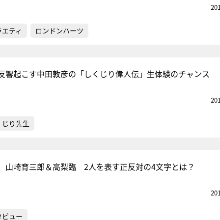
20
ラエティ
ロンドンハーツ
反響起こす中田敦彦の「しくじり偉人伝」生体験のチャンス
20
くじり先生
、山崎育三郎＆高梨臨 2人を表す正反対の4文字とは？
20
タビュー