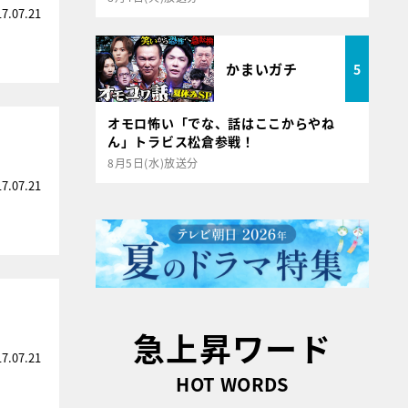
17.07.21
かまいガチ
5
オモロ怖い「でな、話はここからやね
ん」トラビス松倉参戦！
8月5日(水)放送分
17.07.21
急上昇ワード
17.07.21
HOT WORDS