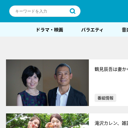
ドラマ・映画
バラエティ
音
鶴見辰吾は妻か
番組情報
滝沢カレン、雑