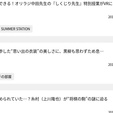
できる！オリラジ中田先生の『しくじり先生』特別授業がVRに
20
SUMMER STATION
参した“思い出の衣装”の美しさに、黒柳も思わずため息…
20
子の部屋
められていた…？糸村（上川隆也）が“将棋の駒”の謎に迫る
20