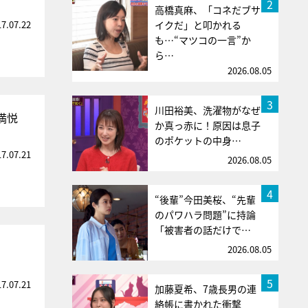
2
高橋真麻、「コネだブサ
17.07.22
イクだ」と叩かれる
も…“マツコの一言”か
ら…
2026.08.05
3
川田裕美、洗濯物がなぜ
満悦
か真っ赤に！原因は息子
のポケットの中身…
17.07.21
2026.08.05
4
“後輩”今田美桜、“先輩
のパワハラ問題”に持論
「被害者の話だけで…
2026.08.05
5
17.07.21
加藤夏希、7歳長男の連
絡帳に書かれた衝撃