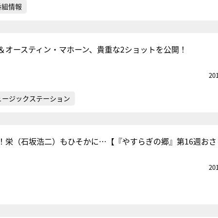
番組情報
＆オースティン・マホーン、貴重な2ショットを公開！
20
ュージックステーション
！栄（石坂浩二）もひそかに…【『やすらぎの郷』第16週おさ
20