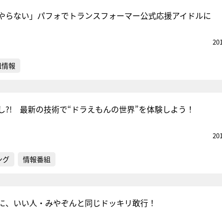
やらない」パフォでトランスフォーマー公式応援アイドルに
20
組情報
し?! 最新の技術で“ドラえもんの世界”を体験しよう！
20
ング
情報番組
に、いい人・みやぞんと同じドッキリ敢行！