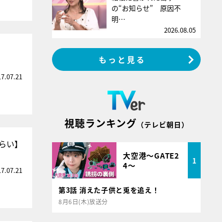
の“お知らせ” 原因不
明…
2026.08.05
もっと見る
17.07.21
視聴ランキング
（テレビ朝日）
らい】
大空港～GATE2
1
4～
17.07.21
第3話 消えた子供と兎を追え！
8月6日(木)放送分