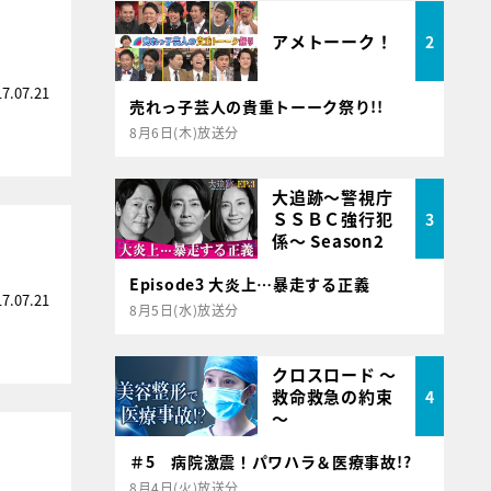
アメトーーク！
2
17.07.21
売れっ子芸人の貴重トーーク祭り!!
8月6日(木)放送分
大追跡～警視庁
ＳＳＢＣ強行犯
3
係～ Season2
Episode3 大炎上…暴走する正義
17.07.21
8月5日(水)放送分
クロスロード ～
救命救急の約束
4
～
＃5 病院激震！パワハラ＆医療事故!?
8月4日(火)放送分