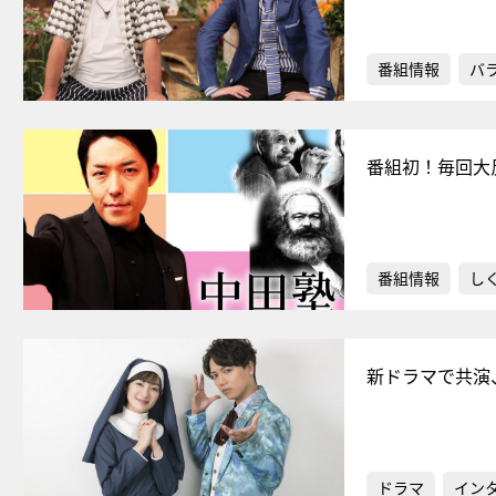
番組情報
バ
番組初！毎回大
番組情報
し
新ドラマで共演
ドラマ
イン