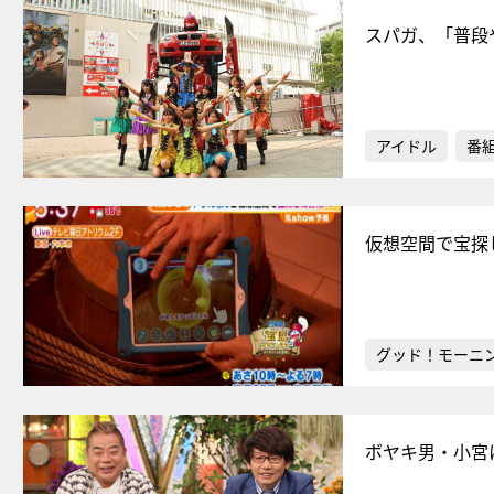
スパガ、「普段
アイドル
番
仮想空間で宝探
グッド！モーニ
ボヤキ男・小宮