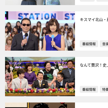
キスマイ北山・
番組情報
音
なんて贅沢！史
番組情報
特