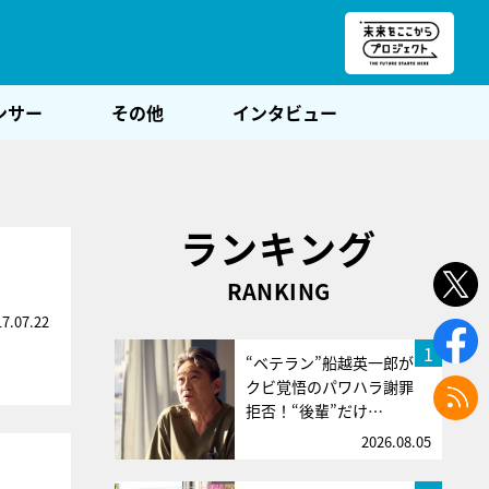
朝POST
ンサー
その他
インタビュー
ランキング
RANKING
17.07.22
1
“ベテラン”船越英一郎が
クビ覚悟のパワハラ謝罪
拒否！“後輩”だけ…
2026.08.05