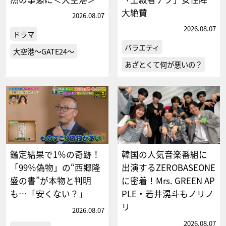
大絶賛
2026.08.07
2026.08.07
ドラマ
バラエティ
大空港～GATE24～
あざとくて何が悪いの？
鑑定結果で1％の奇跡！
韓国の人気音楽番組に
「99％偽物」の“西郷隆
出演するZEROBASEONE
盛の書”が本物と判明
に密着！Mrs. GREEN AP
も…「安くない？」
PLE・若井滉斗もノリノ
リ
2026.08.07
2026.08.07