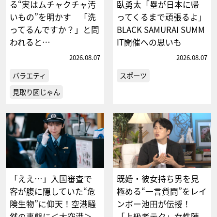
る“実はムチャクチャ汚
臥勇太「塁が日本に帰
いもの”を明かす 「洗
ってくるまで頑張るよ」
ってるんですか？」と問
BLACK SAMURAI SUMM
われると…
IT開催への思いも
2026.08.07
2026.08.07
バラエティ
スポーツ
見取り図じゃん
「ええ…」入国審査で
既婚・彼女持ち男を見
客が腹に隠していた“危
極める“一言質問”をレイ
険生物”に仰天！空港騒
ンボー池田が伝授！
然の事態に＜大空港＞
「上級者テク」女性陣