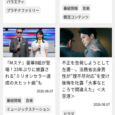
バラエティ
番組情報
音楽
プラチナファミリー
韓流コンテンツ
『Mステ』豪華8組が登
不正を告発しようとして
場！23年ぶりに披露さ
左遷…。法務省出身男
れる“ミリオンセラー達
性が“理不尽対応”を受け
成の大ヒット曲”も
後悔を吐露「大事なと
ころで間違えた」＜大
2026.08.07
空港＞
番組情報
音楽
2026.08.07
ミュージックステーション
ドラマ