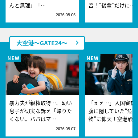
んと無理」「…
否！“後輩”だけに…
2026.08.06
2
大空港～GATE24～
暴力夫が親権取得…。幼い
「ええ…」入国審査
息子が切実な訴え「帰りた
腹に隠していた“危険
くない。パパはマ…
物”に仰天！空港騒
2026.08.07
2