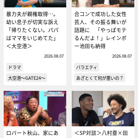
暴力夫が親権取得…。
合コンで成功した女性
幼い息子が切実な訴え
芸人、その振る舞いが
「帰りたくない。パパ
話題に 「やっぱモテ
はママをいじめてた」
るんだよ！」レインボ
＜大空港＞
ー池田も納得
2026.08.07
2026.08.07
ドラマ
バラエティ
大空港～GATE24～
あざとくて何が悪いの？
ロバート秋山、家にあ
＜SP対談＞八村塁×田