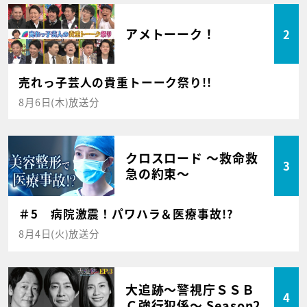
アメトーーク！
2
売れっ子芸人の貴重トーーク祭り!!
8月6日(木)放送分
クロスロード ～救命救
3
急の約束～
＃5 病院激震！パワハラ＆医療事故!?
8月4日(火)放送分
大追跡～警視庁ＳＳＢ
4
Ｃ強行犯係～ Season2