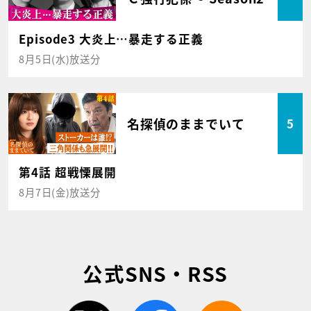
Episode3 大炎上…暴走する正義
8月5日(水)放送分
名探偵のままでいて
5
第4話 超戦慄展開
8月7日(金)放送分
公式SNS・RSS
twitter
facebook
rss