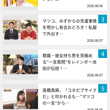
2026.08.06
3
マツコ、みずからの洗濯事情
を明かし有吉おどろき！私服
で外出す…
2026.08.07
4
既婚・彼女持ち男を見極め
る“一言質問”をレインボー池
田が伝授！…
2026.08.07
5
高橋真麻、「コネだブサイク
だ」と叩かれるも…“マツコ
の一言”から…
2026.08.05