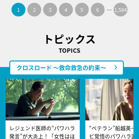
1
2
3
4
5
6
…
1,584
トピックス
TOPICS
クロスロード ～救命救急の約束～
レジェンド医師の“パワハラ
“ベテラン”船越英一
発言”が大炎上！「女性はほ
ビ覚悟のパワハラ謝