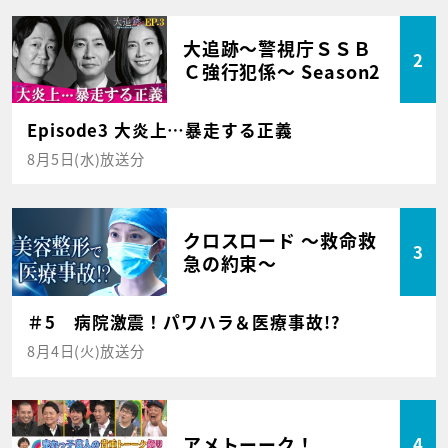
大追跡～警視庁ＳＳＢ
2
Ｃ強行犯係～ Season2
Episode3 大炎上…暴走する正義
8月5日(水)放送分
クロスロード ～救命救
3
急の約束～
＃5 病院激震！パワハラ＆医療事故!?
8月4日(火)放送分
アメトーーク！
4