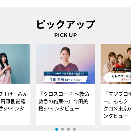
ピックアップ
PICK UP
ブ！げーみん
『クロスロード ～救命
『マジプロ
E齋藤樹愛羅
救急の約束～』今田美
ー、ももク
香SPインタ
桜SPインタビュー
クロ×東京0
ンタビュー