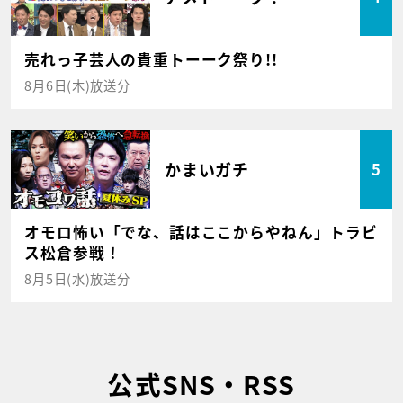
売れっ子芸人の貴重トーーク祭り!!
8月6日(木)放送分
かまいガチ
5
オモロ怖い「でな、話はここからやねん」トラビ
ス松倉参戦！
8月5日(水)放送分
公式SNS・RSS