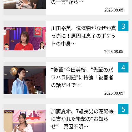
の一言”から…
2026.08.05
3
川田裕美、洗濯物がなぜか真
っ赤に！原因は息子のポケッ
トの中身…
2026.08.05
4
“後輩”今田美桜、“先輩のパ
ワハラ問題”に持論「被害者
の話だけで…
2026.08.05
5
加藤夏希、7歳長男の連絡帳
に書かれた衝撃の“お知ら
せ” 原因不明…