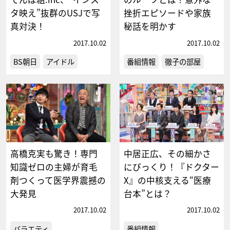
タ映え”抜群のUSJで写
挫折エピソードや家族
真対決！
秘話を明かす
2017.10.02
2017.10.02
BS朝日
アイドル
番組情報
徹子の部屋
高橋克実も驚き！専門
中居正広、その細かさ
知識ゼロの主婦が育毛
にびっくり！『ドクター
剤つくって医学界震撼の
X』の中核支える“医療
大発見
台本”とは？
2017.10.02
2017.10.02
バラエティ
番組情報