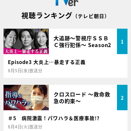
視聴ランキング
（テレビ朝日）
大追跡～警視庁ＳＳＢ
1
Ｃ強行犯係～ Season2
Episode3 大炎上…暴走する正義
8月5日(水)放送分
クロスロード ～救命救
2
急の約束～
＃5 病院激震！パワハラ＆医療事故!?
8月4日(火)放送分