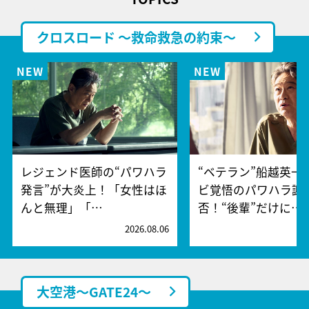
クロスロード ～救命救急の約束～
レジェンド医師の“パワハラ
“ベテラン”船越英一
発言”が大炎上！「女性はほ
ビ覚悟のパワハラ謝
んと無理」「…
否！“後輩”だけに…
2026.08.06
2
大空港～GATE24～