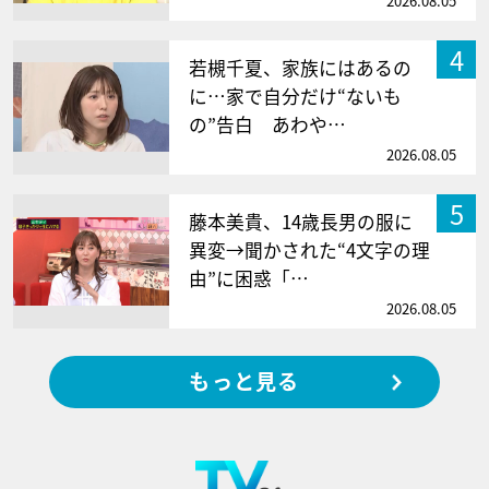
2026.08.05
4
若槻千夏、家族にはあるの
に…家で自分だけ“ないも
の”告白 あわや…
2026.08.05
5
藤本美貴、14歳長男の服に
異変→聞かされた“4文字の理
由”に困惑「…
2026.08.05
もっと見る