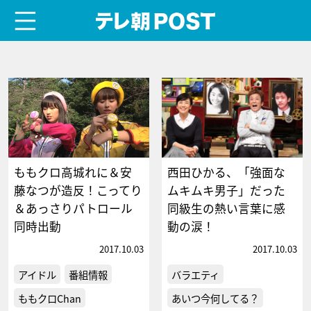
menu
テレ朝POST
ももクロ高城れに＆安
西田ひかる、「強面な
藤なつが造反！こってり
ムキムキ男子」だった
＆あっさりパトロール
同級生の熱い言葉に感
同時出動
動の涙！
2017.10.03
2017.10.03
アイドル
番組情報
バラエティ
ももクロChan
あいつ今何してる？