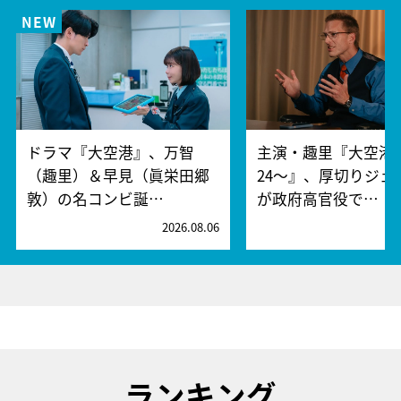
ドラマ『大空港』、万智
主演・趣里『大空港～
（趣里）＆早見（眞栄田郷
24～』、厚切りジェ
敦）の名コンビ誕…
が政府高官役で…
2026.08.06
2
ランキング