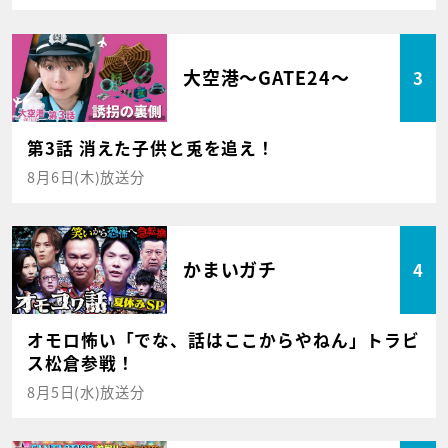
大空港～GATE24～
3
第3話 消えた子供と兎を追え！
8月6日(木)放送分
かまいガチ
4
オモロ怖い「でな、話はここからやねん」トラビ
ス松倉参戦！
8月5日(水)放送分