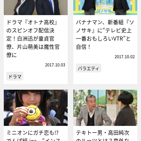
ドラマ『オトナ高校』
バナナマン、新番組『ソ
のスピンオフ配信決
ノサキ』に“テレビ史上
定！白洲迅が童貞官
一番おもしろいVTR”と
僚、片山萌美は魔性官
自信！
僚に
2017.10.02
2017.10.03
バラエティ
ドラマ
ミニオンにガチ恋も!?
テキトー男・高田純次
でんぱ組.inc、“インス
のルーツとは？意外な