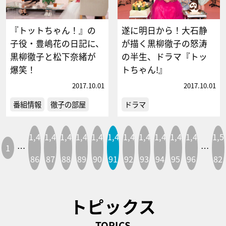
『トットちゃん！』の
遂に明日から！大石静
子役・豊嶋花の日記に、
が描く黒柳徹子の怒涛
黒柳徹子と松下奈緒が
の半生、ドラマ『トッ
爆笑！
トちゃん!』
2017.10.01
2017.10.01
番組情報
徹子の部屋
ドラマ
1,4
1,4
1,4
1,4
1,4
1,4
1,4
1,4
1,4
1,4
1,4
1,5
1
…
…
86
87
88
89
90
91
92
93
94
95
96
82
トピックス
TOPICS