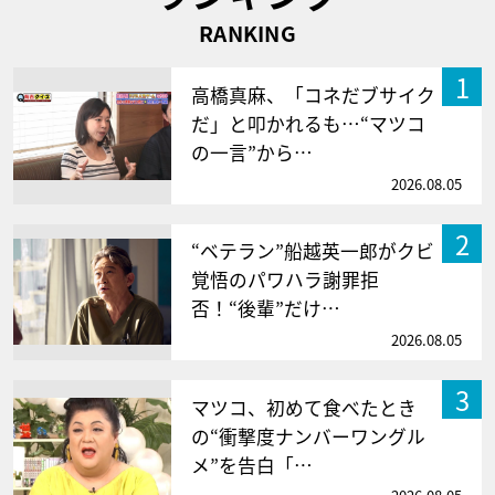
RANKING
1
高橋真麻、「コネだブサイク
だ」と叩かれるも…“マツコ
の一言”から…
2026.08.05
2
“ベテラン”船越英一郎がクビ
覚悟のパワハラ謝罪拒
否！“後輩”だけ…
2026.08.05
3
マツコ、初めて食べたとき
の“衝撃度ナンバーワングル
メ”を告白「…