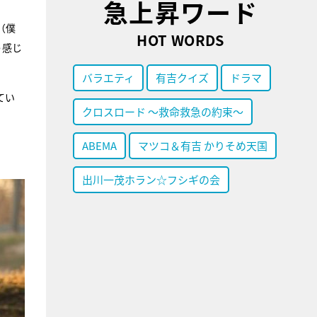
急上昇ワード
（僕
HOT WORDS
う感じ
バラエティ
有吉クイズ
ドラマ
てい
クロスロード ～救命救急の約束～
ABEMA
マツコ＆有吉 かりそめ天国
出川一茂ホラン☆フシギの会