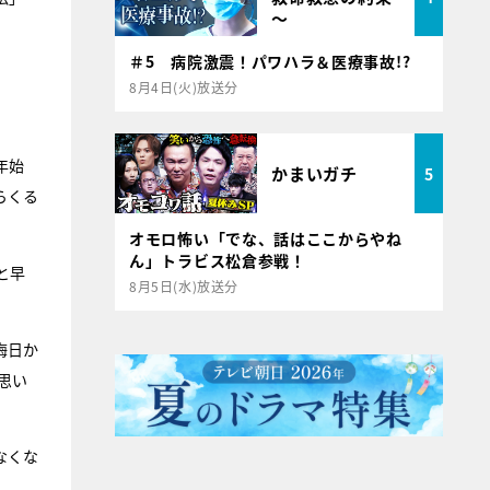
～
＃5 病院激震！パワハラ＆医療事故!?
8月4日(火)放送分
年始
かまいガチ
5
らくる
オモロ怖い「でな、話はここからやね
ん」トラビス松倉参戦！
と早
8月5日(水)放送分
晦日か
思い
なくな