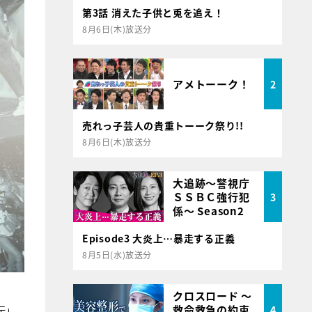
第3話 消えた子供と兎を追え！
8月6日(木)放送分
アメトーーク！
2
売れっ子芸人の貴重トーーク祭り!!
8月6日(木)放送分
大追跡～警視庁
ＳＳＢＣ強行犯
3
係～ Season2
Episode3 大炎上…暴走する正義
8月5日(水)放送分
クロスロード ～
救命救急の約束
4
伝」