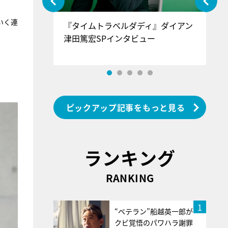
いく連
ぐ』＝LOV
『タイムトラベルダディ』ダイアン
『
香SPインタ
津田篤宏SPインタビュー
～
ピックアップ記事をもっと見る
ランキング
RANKING
1
“ベテラン”船越英一郎が
クビ覚悟のパワハラ謝罪