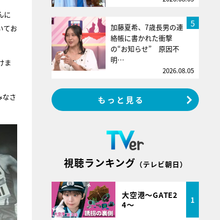
んに
5
加藤夏希、7歳長男の連
いてお
絡帳に書かれた衝撃
の“お知らせ” 原因不
明…
けま
2026.08.05
みなさ
もっと見る
視聴ランキング
（テレビ朝日）
大空港～GATE2
1
4～