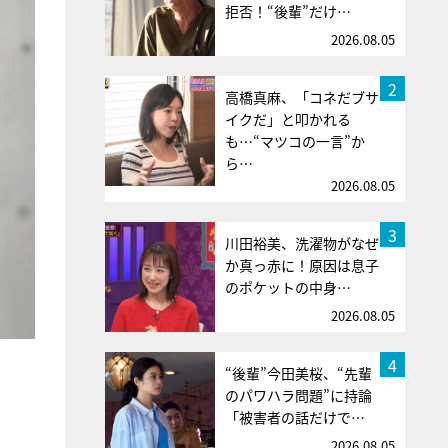
拒否！“後輩”だけ…
2026.08.05
2
高橋真麻、「コネだブサ
イクだ」と叩かれる
も…“マツコの一言”か
ら…
2026.08.05
3
川田裕美、洗濯物がなぜ
か真っ赤に！原因は息子
のポケットの中身…
2026.08.05
4
“後輩”今田美桜、“先輩
のパワハラ問題”に持論
「被害者の話だけで…
2026.08.05