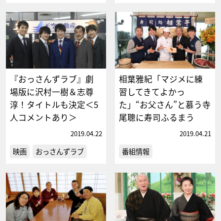
『おっさんずラブ』劇
相葉雅紀「マジメに練
場版に沢村一樹＆志尊
習してきてよかっ
淳！タイトルも決定＜5
た」“お父さん”と慕う寺
人コメントあり＞
尾聰に寿司ふるまう
2019.04.22
2019.04.21
映画
おっさんずラブ
番組情報