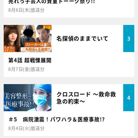
売れっ子芸人の貴重トーーク祭り!!
8月6日(木)放送分
名探偵のままでいて
3
第4話 超戦慄展開
8月7日(金)放送分
クロスロード ～救命救
4
急の約束～
＃5 病院激震！パワハラ＆医療事故!?
8月4日(火)放送分