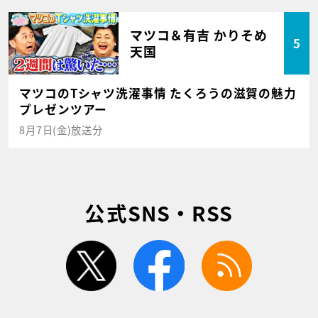
マツコ＆有吉 かりそめ
5
天国
マツコのTシャツ洗濯事情 たくろうの滋賀の魅力
プレゼンツアー
8月7日(金)放送分
公式SNS・RSS
twitter
facebook
rss