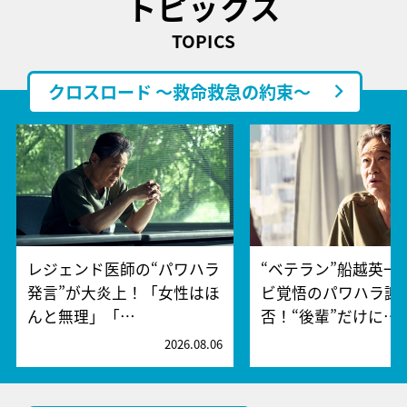
トピックス
TOPICS
クロスロード ～救命救急の約束～
レジェンド医師の“パワハラ
“ベテラン”船越英一
発言”が大炎上！「女性はほ
ビ覚悟のパワハラ謝
んと無理」「…
否！“後輩”だけに…
2026.08.06
2