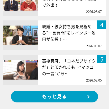
で外出す…
2026.08.07
4
既婚・彼女持ち男を見極め
る“一言質問”をレインボー池
田が伝授！…
2026.08.07
5
高橋真麻、「コネだブサイク
だ」と叩かれるも…“マツコ
の一言”から…
2026.08.05
もっと見る