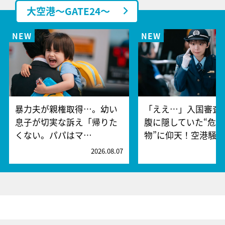
大空港～GATE24～
暴力夫が親権取得…。幼い
「ええ…」入国審査
息子が切実な訴え「帰りた
腹に隠していた“危険
くない。パパはマ…
物”に仰天！空港騒
2026.08.07
2