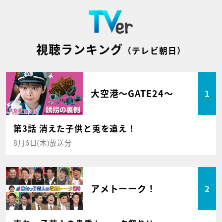
視聴ランキング
（テレビ朝日）
大空港～GATE24～
1
第3話 消えた子供と兎を追え！
8月6日(木)放送分
アメトーーク！
2