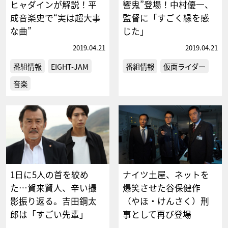
ヒャダインが解説！平
響鬼”登場！中村優一、
成音楽史で“実は超大事
監督に「すごく縁を感
な曲”
じた」
2019.04.21
2019.04.21
番組情報
EIGHT-JAM
番組情報
仮面ライダー
音楽
1日に5人の首を絞め
ナイツ土屋、ネットを
た…賀来賢人、辛い撮
爆笑させた谷保健作
影振り返る。吉田鋼太
（やほ・けんさく）刑
郎は「すごい先輩」
事として再び登場