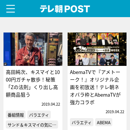
menu
テレ朝POST
高田純次、キスマイと10
AbemaTVで『アメトー
00円ガチャ散歩！秘策
ーク！』オリジナル企
「Zの法則」くり出し高
画を初放送！テレ朝ネ
額商品狙う
オバラ枠とAbemaTVが
強力コラボ
2019.04.22
2019.04.22
番組情報
バラエティ
バラエティ
ABEMA
サンド＆キスマイの気に…