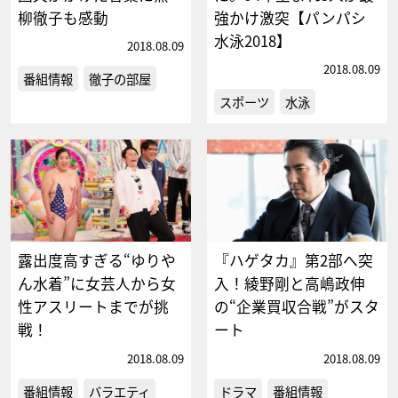
柳徹子も感動
強かけ激突【パンパシ
水泳2018】
2018.08.09
2018.08.09
番組情報
徹子の部屋
スポーツ
水泳
露出度高すぎる“ゆりや
『ハゲタカ』第2部へ突
ん水着”に女芸人から女
入！綾野剛と高嶋政伸
性アスリートまでが挑
の“企業買収合戦”がスタ
戦！
ート
2018.08.09
2018.08.09
番組情報
バラエティ
ドラマ
番組情報