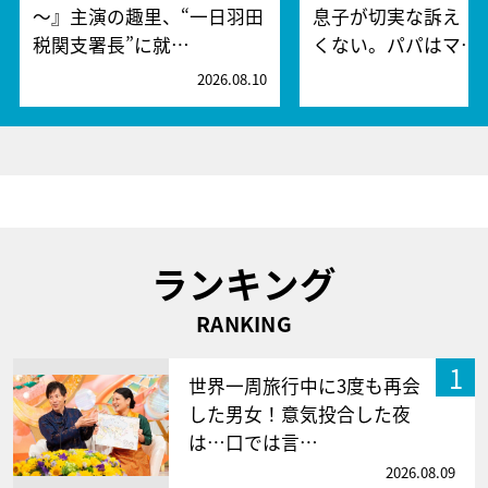
～』主演の趣里、“一日羽田
息子が切実な訴え「
税関支署長”に就…
くない。パパはマ…
2026.08.10
2
ランキング
RANKING
1
世界一周旅行中に3度も再会
した男女！意気投合した夜
は…口では言…
2026.08.09