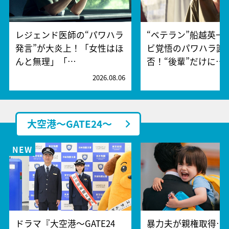
レジェンド医師の“パワハラ
“ベテラン”船越英一
発言”が大炎上！「女性はほ
ビ覚悟のパワハラ謝
んと無理」「…
否！“後輩”だけに…
2026.08.06
2
大空港～GATE24～
ドラマ『大空港～GATE24
暴力夫が親権取得…