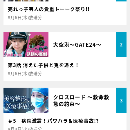
売れっ子芸人の貴重トーーク祭り!!
8月6日(木)放送分
大空港～GATE24～
2
第3話 消えた子供と兎を追え！
8月6日(木)放送分
クロスロード ～救命救
3
急の約束～
＃5 病院激震！パワハラ＆医療事故!?
8月4日(火)放送分