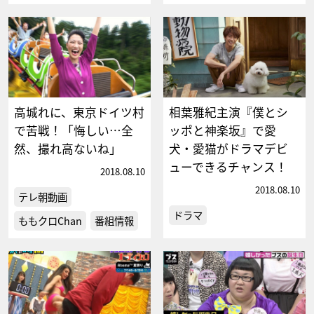
高城れに、東京ドイツ村
相葉雅紀主演『僕とシ
で苦戦！「悔しい…全
ッポと神楽坂』で愛
然、撮れ高ないね」
犬・愛猫がドラマデビ
ューできるチャンス！
2018.08.10
2018.08.10
テレ朝動画
ドラマ
ももクロChan
番組情報