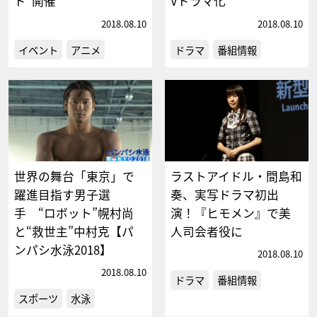
ド”開催
Vドラマ化
2018.08.10
2018.08.10
イベント
アニメ
ドラマ
番組情報
世界の舞台「東京」で
ラストアイドル・間島和
躍進目指す男子選
奏、実写ドラマ初出
手 “ロボット”幌村尚
演！『ヒモメン』で美
と“救世主”中村克【パ
人司会者役に
ンパシ水泳2018】
2018.08.10
2018.08.10
ドラマ
番組情報
スポーツ
水泳