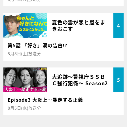
夏色の雲が恋と嵐をま
4
きおこす
第5話 「好き」涙の告白!?
8月8日(土)放送分
大追跡～警視庁ＳＳＢ
5
Ｃ強行犯係～ Season2
Episode3 大炎上…暴走する正義
8月5日(水)放送分