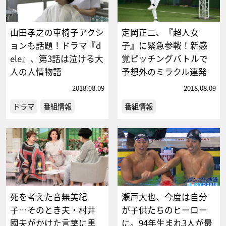
山田孝之の車椅子アクシ
定岡正二、『超人女
ョンも話題！ドラマ『d
子』に緊急参戦！新感
ele』、第3話は泣ける大
覚ピッチングバトルで
人の人情物語
予想外のミラクル連発
2018.08.09
2018.08.09
ドラマ
番組情報
番組情報
死を考えた音無美紀
瀬戸大也、今度は自分
子…そのとき夫・村井
が子供たちのヒーロー
國夫がかけた言葉に黒
に。94年生まれ3人が最