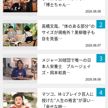
『博士ちゃん…
2026.08.08
2
高橋文哉、“体のある部分”の
サイズが規格外？黒柳徹子も
目を見張…
2026.08.07
3
メジャー30球団で唯一の日
本人栄養士 ブルージェイ
ズ・岡本和真…
2026.08.08
4
マツコ、M-1ブレイク芸人に
授けた“人生の格言”が深い…
「幸せな時…