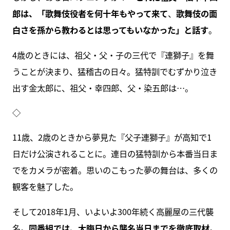
郎は、「歌舞伎役者を何十年もやって来て
、
歌舞伎の面
白さを孫から教わるとは思ってもいなかった」と話す
。
4歳のときには、祖父・父・子の三代で『連獅子』を舞
うことが決まり、猛稽古の日々。猛特訓でむずかり泣き
出す金太郎に、祖父・幸四郎、父・染五郎は…。
◇
11歳、2歳のときから夢見た『父子連獅子』が高知で1
日だけ公演されることに。連日の猛特訓から本番当日ま
でをカメラが密着。思いのこもった夢の舞台は、多くの
観客を魅了した。
そして2018年1月、いよいよ300年続く高麗屋の三代襲
名。
同番組では、大晦日から襲名当日までを徹底取材
。