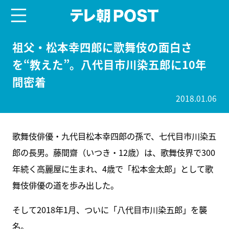
menu
テレ朝POST
祖父・松本幸四郎に歌舞伎の面白さ
を“教えた”。八代目市川染五郎に10年
間密着
2018.01.06
歌舞伎俳優・九代目松本幸四郎の孫で、七代目市川染五
郎の長男。藤間齋（いつき・12歳）は、歌舞伎界で300
年続く高麗屋に生まれ、4歳で「松本金太郎」として歌
舞伎俳優の道を歩み出した。
そして2018年1月、ついに「八代目市川染五郎」を襲
名。