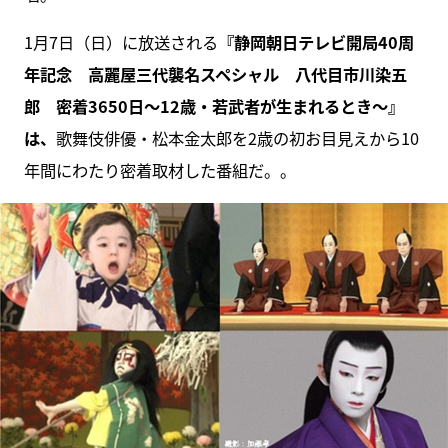
1月7日（日）に放送される
『静岡朝日テレビ開局40周
年記念 高麗屋三代襲名スペシャル 八代目市川染五
郎 密着3650日～12歳・若武者が生まれるとき～』
は、
歌舞伎俳優・松本金太郎を2歳の初お目見えから10
年間にわたり密着取材した番組だ。。