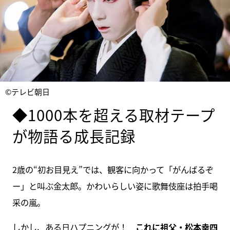
©テレビ朝日
◆1000本を超える取材テープ
が物語る成長記録
2歳の“初お目見え”では、観客に向かって「がんばるぞ
ー」と叫ぶ金太郎。かわいらしい姿に歌舞伎座は拍手喝
采の嵐。
しかし、ある日ハプニングが！
これに祖父・松本幸四