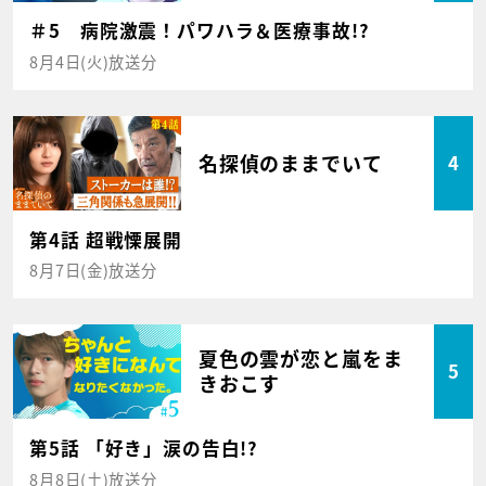
＃5 病院激震！パワハラ＆医療事故!?
8月4日(火)放送分
名探偵のままでいて
4
第4話 超戦慄展開
8月7日(金)放送分
夏色の雲が恋と嵐をま
5
きおこす
第5話 「好き」涙の告白!?
8月8日(土)放送分