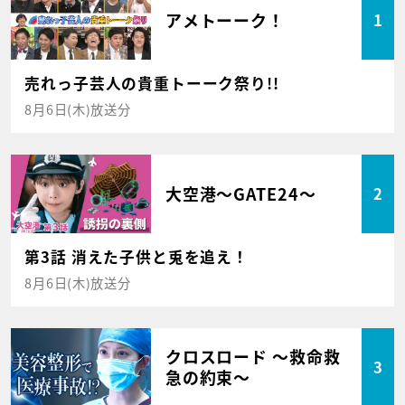
アメトーーク！
1
売れっ子芸人の貴重トーーク祭り!!
8月6日(木)放送分
大空港～GATE24～
2
第3話 消えた子供と兎を追え！
8月6日(木)放送分
クロスロード ～救命救
3
急の約束～