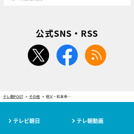
公式SNS・RSS
twitter
facebook
rss
テレ朝POST
その他
祖父・松本幸四郎に歌舞伎の面白さを“教えた”。八代目市川染五郎に10年間密着
テレビ朝日
テレ朝動画