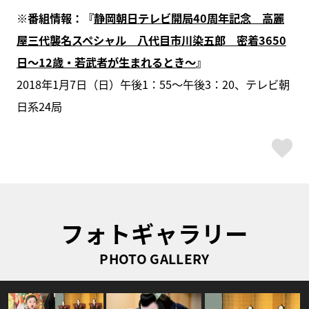
※番組情報：『
静岡朝日テレビ開局40周年記念 高麗
屋三代襲名スペシャル 八代目市川染五郎 密着3650
日～12歳・若武者が生まれるとき～
』
2018年1月7日（日）午後1：55～午後3：20、テレビ朝
日系24局
ス
フォトギャラリー
PHOTO GALLERY