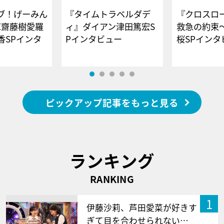
ブ！げーみん
『タイムトラベルダデ
『クロスロー
E齋藤樹愛羅
ィ』ダイアン津田篤宏S
救急の約束
香SPインタ
Pインタビュー
桜SPイ
ピックアップ記事をもっと見る
ランキング
RANKING
1
伊藤沙莉、芦田愛菜が好きす
ぎて目を合わせられない…