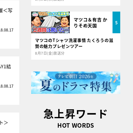
催＜写
マツコ＆有吉 か
5
りそめ天国
18.08.17
マツコのTシャツ洗濯事情 たくろうの滋
賀の魅力プレゼンツアー
8月7日(金)放送分
Y1結
18.08.17
急上昇ワード
ト＞
HOT WORDS