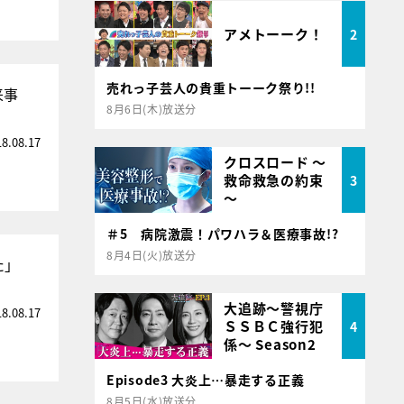
アメトーーク！
2
売れっ子芸人の貴重トーーク祭り!!
来事
8月6日(木)放送分
18.08.17
クロスロード ～
救命救急の約束
3
～
＃5 病院激震！パワハラ＆医療事故!?
8月4日(火)放送分
た」
大追跡～警視庁
18.08.17
ＳＳＢＣ強行犯
4
係～ Season2
Episode3 大炎上…暴走する正義
8月5日(水)放送分