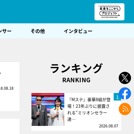
朝POST
ンサー
その他
インタビュー
ランキング
る
RANKING
18.08.18
1
『Mステ』豪華8組が登
場！23年ぶりに披露さ
れる“ミリオンセラー
達…
2026.08.07