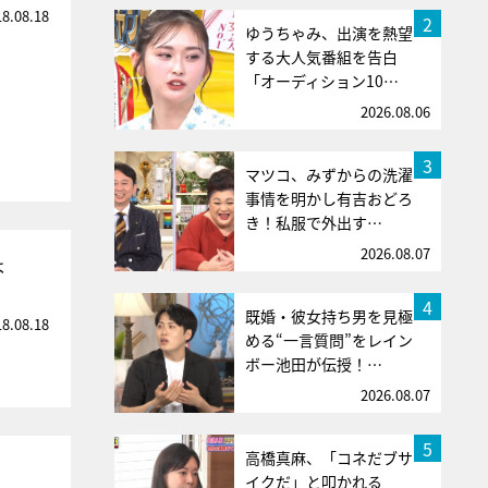
18.08.18
2
ゆうちゃみ、出演を熱望
する大人気番組を告白
「オーディション10…
2026.08.06
3
マツコ、みずからの洗濯
事情を明かし有吉おどろ
き！私服で外出す…
2026.08.07
は
4
既婚・彼女持ち男を見極
18.08.18
める“一言質問”をレイン
ボー池田が伝授！…
2026.08.07
5
高橋真麻、「コネだブサ
イクだ」と叩かれる