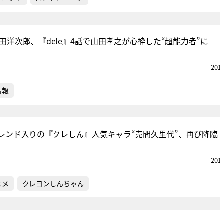
・野田洋次郎、『dele』4話で山田孝之が心酔した“超能力者”に
20
情報
レンド入りの『クレしん』人気キャラ“売間久里代”、再び降臨
20
ニメ
クレヨンしんちゃん