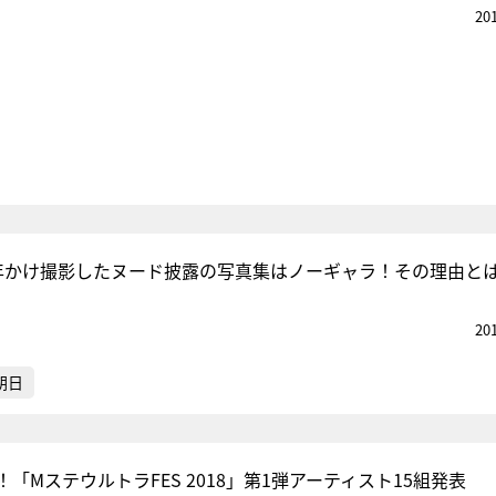
20
年かけ撮影したヌード披露の写真集はノーギャラ！その理由と
20
朝日
「MステウルトラFES 2018」第1弾アーティスト15組発表