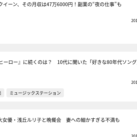
イーン、その月収は47万6000円！副業の“夜の仕事”も
20
ヒーロー』に続くのは？ 10代に聞いた「好きな80年代ソン
20
楽
ミュージックステーション
大女優・浅丘ルリ子と晩餐会 妻への細かすぎる不満も
20