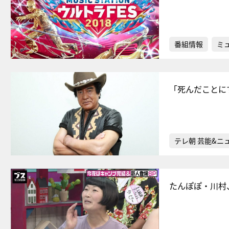
番組情報
ミ
「死んだことに
テレ朝 芸能&ニ
たんぽぽ・川村