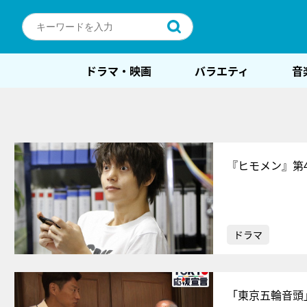
ドラマ・映画
バラエティ
音
『ヒモメン』第
ドラマ
「東京五輪音頭