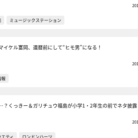
20
楽
ミュージックステーション
マイケル富岡、還暦前にして“ヒモ男”になる！
20
情報
…？くっきー＆ガリチュウ福島が小学1・2年生の前でネタ披露
20
ラエティ
ロンドンハーツ