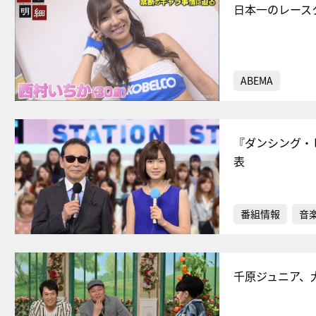
日本一のレースク
ABEMA
『ダンシング・
表
番組情報
音
千原ジュニア、