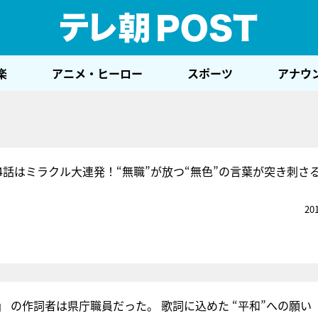
テレ
楽
アニメ・ヒーロー
スポーツ
アナウ
4話はミラクル大連発！“無職”が放つ“無色”の言葉が突き刺さ
20
」 の作詞者は県庁職員だった。 歌詞に込めた “平和”への願い