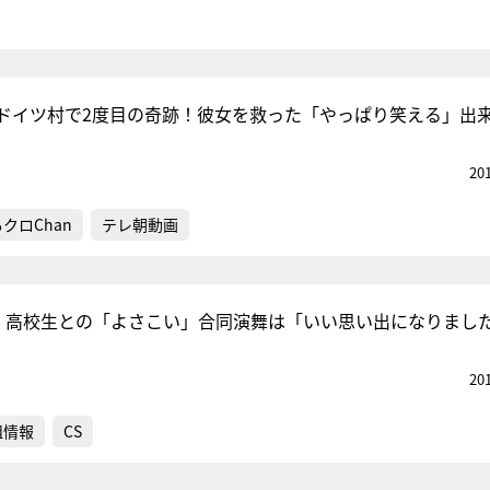
ドイツ村で2度目の奇跡！彼女を救った「やっぱり笑える」出
20
クロChan
テレ朝動画
ム8、高校生との「よさこい」合同演舞は「いい思い出になりまし
20
組情報
CS