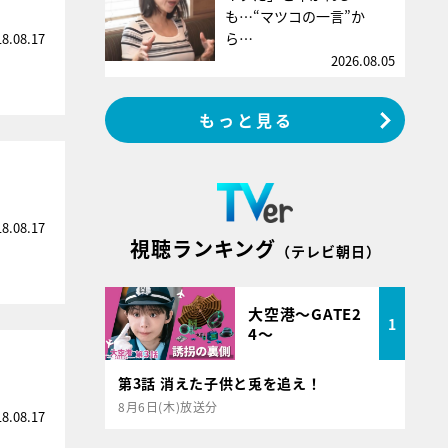
も…“マツコの一言”か
ら…
18.08.17
2026.08.05
もっと見る
18.08.17
視聴ランキング
（テレビ朝日）
大空港～GATE2
1
4～
第3話 消えた子供と兎を追え！
8月6日(木)放送分
18.08.17