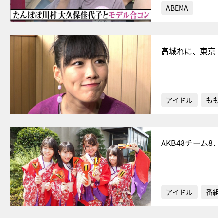
ABEMA
高城れに、東京
アイドル
もも
AKB48チー
アイドル
番