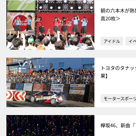
朝の六本木が熱
真20枚＞
アイドル
イ
トヨタのタナッ
果】
モータースポー
欅坂46、新曲