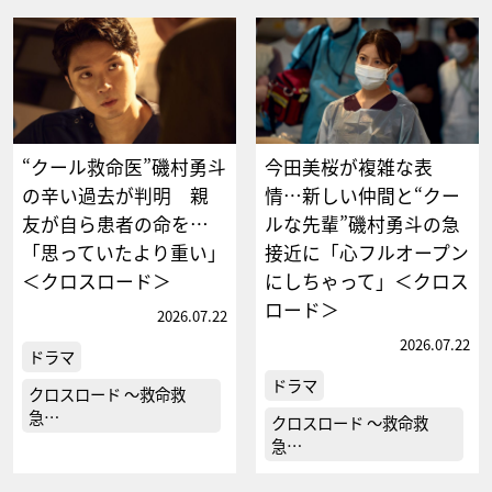
“クール救命医”磯村勇斗
今田美桜が複雑な表
の辛い過去が判明 親
情…新しい仲間と“クー
友が自ら患者の命を…
ルな先輩”磯村勇斗の急
「思っていたより重い」
接近に「心フルオープン
＜クロスロード＞
にしちゃって」＜クロス
ロード＞
2026.07.22
2026.07.22
ドラマ
ドラマ
クロスロード ～救命救
急…
クロスロード ～救命救
急…