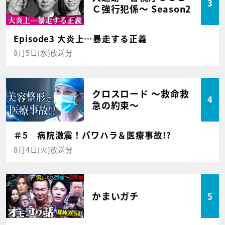
3
Ｃ強行犯係～ Season2
Episode3 大炎上…暴走する正義
8月5日(水)放送分
クロスロード ～救命救
4
急の約束～
＃5 病院激震！パワハラ＆医療事故!?
8月4日(火)放送分
かまいガチ
5