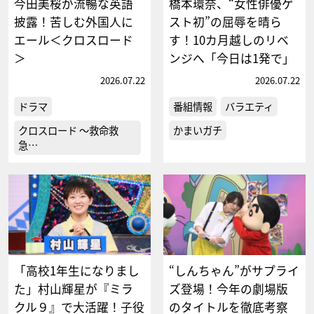
今田美桜が流暢な英語
橋本環奈、“女性俳優ゲ
披露！苦しむ外国人に
スト初”の屈辱を晴ら
エール＜クロスロード
す！10カ月越しのリベ
＞
ンジへ「今日は1発で」
2026.07.22
2026.07.22
ドラマ
番組情報
バラエティ
クロスロード ～救命救
かまいガチ
急…
「高校1年生になりまし
“しんちゃん”がサプライ
た」村山輝星が『ミラ
ズ登場！今年の劇場版
クル９』で大活躍！子役
のタイトルを徹底考察