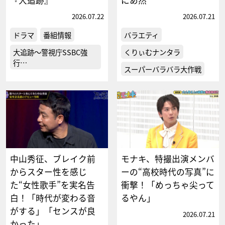
『大追跡』
にあ然
2026.07.22
2026.07.21
ドラマ
番組情報
バラエティ
大追跡～警視庁SSBC強
くりぃむナンタラ
行…
スーパーバラバラ大作戦
中山秀征、ブレイク前
モナキ、特撮出演メンバ
からスター性を感じ
ーの“高校時代の写真”に
た“女性歌手”を実名告
衝撃！「めっちゃ尖って
白！「時代が変わる音
るやん」
がする」「センスが良
2026.07.21
かった」