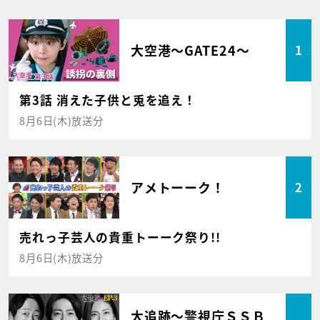
大空港～GATE24～
1
第3話 消えた子供と兎を追え！
8月6日(木)放送分
アメトーーク！
2
売れっ子芸人の貴重トーーク祭り!!
8月6日(木)放送分
大追跡～警視庁ＳＳＢ