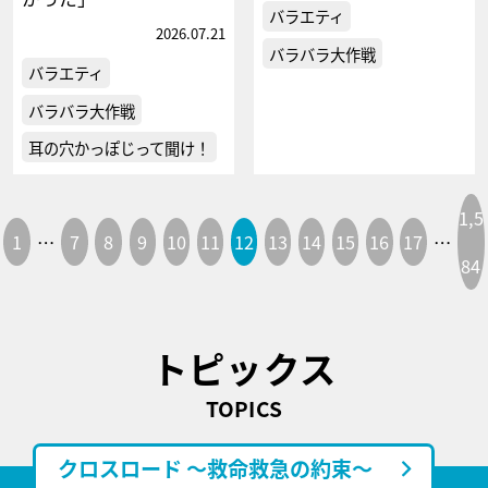
バラエティ
2026.07.21
バラバラ大作戦
バラエティ
バラバラ大作戦
耳の穴かっぽじって聞け！
1,5
1
…
7
8
9
10
11
12
13
14
15
16
17
…
84
トピックス
TOPICS
クロスロード ～救命救急の約束～