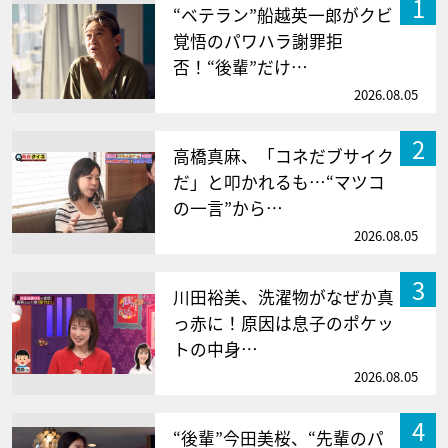
1
“ベテラン”船越英一郎がクビ
覚悟のパワハラ謝罪拒
否！“後輩”だけ…
2026.08.05
2
高橋真麻、「コネだブサイク
だ」と叩かれるも…“マツコ
の一言”から…
2026.08.05
3
川田裕美、洗濯物がなぜか真
っ赤に！原因は息子のポケッ
トの中身…
2026.08.05
4
“後輩”今田美桜、“先輩のパ