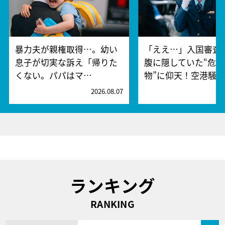
暴力夫が親権取得…。幼い
「ええ…」入国審査
息子が切実な訴え「帰りた
腹に隠していた“危険
くない。パパはマ…
物”に仰天！空港騒
2026.08.07
2
ランキング
RANKING