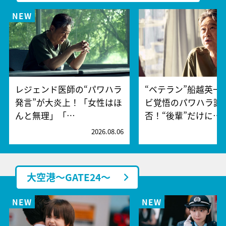
レジェンド医師の“パワハラ
“ベテラン”船越英一
発言”が大炎上！「女性はほ
ビ覚悟のパワハラ謝
んと無理」「…
否！“後輩”だけに…
2026.08.06
2
大空港～GATE24～