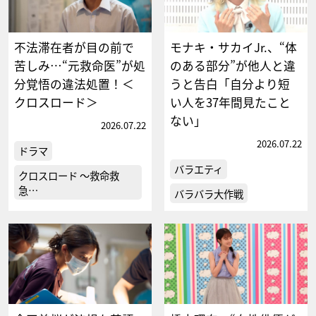
不法滞在者が目の前で
モナキ・サカイJr.、“体
苦しみ…“元救命医”が処
のある部分”が他人と違
分覚悟の違法処置！＜
うと告白「自分より短
クロスロード＞
い人を37年間見たこと
ない」
2026.07.22
2026.07.22
ドラマ
バラエティ
クロスロード ～救命救
急…
バラバラ大作戦