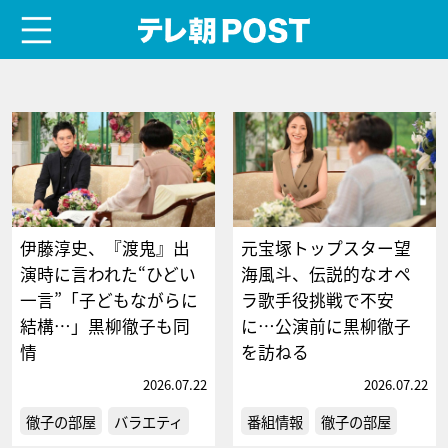
menu
テレ朝POST
伊藤淳史、『渡鬼』出
元宝塚トップスター望
演時に言われた“ひどい
海風斗、伝説的なオペ
一言”「子どもながらに
ラ歌手役挑戦で不安
結構…」黒柳徹子も同
に…公演前に黒柳徹子
情
を訪ねる
2026.07.22
2026.07.22
徹子の部屋
バラエティ
番組情報
徹子の部屋