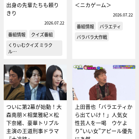
出身の先輩たちも頼り
＜ニカゲーム＞
きり
2026.07.22
2026.07.22
番組情報
バラエティ
番組情報
クイズ番組
バラバラ大作戦
くりぃむクイズ ミラク
ル…
ついに第2幕が始動！大
上田晋也「バラエティか
森南朋×相葉雅紀×松
ら出ていけ！」人気女
下奈緒、豪華トリプル
性芸人を一喝 ウケよ
主演の王道刑事ドラマ
り“いい女”アピール優先