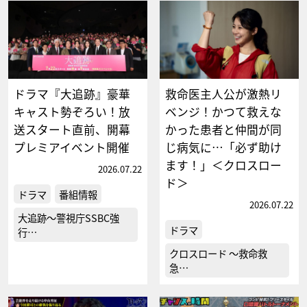
ドラマ『大追跡』豪華
救命医主人公が激熱リ
キャスト勢ぞろい！放
ベンジ！かつて救えな
送スタート直前、開幕
かった患者と仲間が同
プレミアイベント開催
じ病気に…「必ず助け
ます！」＜クロスロー
2026.07.22
ド＞
ドラマ
番組情報
2026.07.22
大追跡～警視庁SSBC強
ドラマ
行…
クロスロード ～救命救
急…