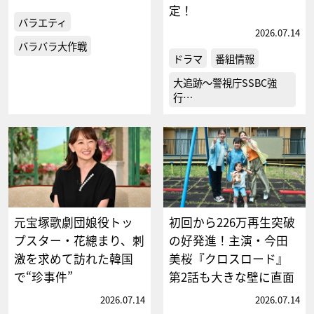
定！
バラエティ
2026.07.14
バラバラ大作戦
ドラマ
番組情報
大追跡～警視庁SSBC強
行…
元宝塚歌劇団娘役トッ
初回から226万再生突破
プスター・花總まり、刺
の好発進！主演・今田
激を求めて訪れた韓国
美桜『クロスロード』
で“珍事件”
第2話も大きな壁に直面
2026.07.14
2026.07.14