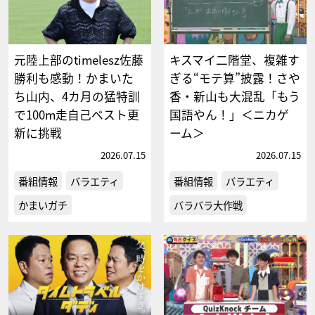
元陸上部のtimelesz佐藤
キスマイ二階堂、複雑す
勝利も感動！かまいた
ぎる“モテ算”披露！さや
ち山内、4カ月の猛特訓
香・新山も大混乱「もう
で100m走自己ベスト更
国語やん！」＜ニカゲ
新に挑戦
ーム＞
2026.07.15
2026.07.15
番組情報
バラエティ
番組情報
バラエティ
かまいガチ
バラバラ大作戦