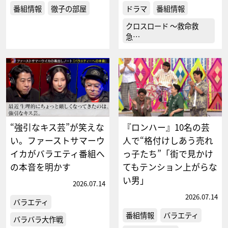
番組情報
徹子の部屋
ドラマ
番組情報
クロスロード ～救命救
急…
“強引なキス芸”が笑えな
『ロンハー』10名の芸
い。ファーストサマーウ
人で“格付けしあう売れ
イカがバラエティ番組へ
っ子たち”「街で見かけ
の本音を明かす
てもテンション上がらな
い男」
2026.07.14
2026.07.14
バラエティ
番組情報
バラエティ
バラバラ大作戦