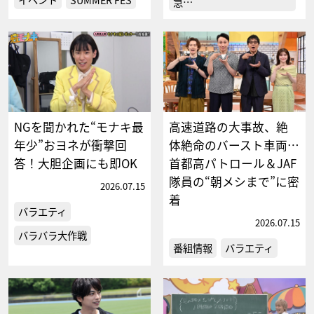
急…
NGを聞かれた“モナキ最
高速道路の大事故、絶
年少”おヨネが衝撃回
体絶命のバースト車両…
答！大胆企画にも即OK
首都高パトロール＆JAF
隊員の“朝メシまで”に密
2026.07.15
着
バラエティ
2026.07.15
バラバラ大作戦
番組情報
バラエティ