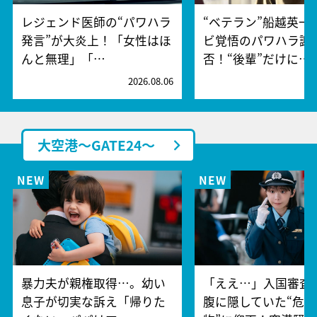
レジェンド医師の“パワハラ
“ベテラン”船越英一
発言”が大炎上！「女性はほ
ビ覚悟のパワハラ謝
んと無理」「…
否！“後輩”だけに…
2026.08.06
2
大空港～GATE24～
暴力夫が親権取得…。幼い
「ええ…」入国審査
息子が切実な訴え「帰りた
腹に隠していた“危険