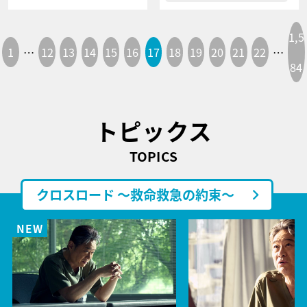
1,5
1
…
12
13
14
15
16
17
18
19
20
21
22
…
84
トピックス
TOPICS
クロスロード ～救命救急の約束～