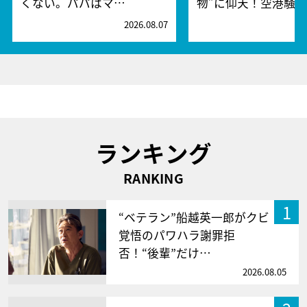
くない。パパはマ…
物”に仰天！空港騒
2026.08.07
2
ランキング
RANKING
1
“ベテラン”船越英一郎がクビ
覚悟のパワハラ謝罪拒
否！“後輩”だけ…
2026.08.05