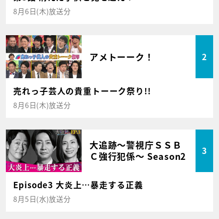
8月6日(木)放送分
アメトーーク！
2
売れっ子芸人の貴重トーーク祭り!!
8月6日(木)放送分
大追跡～警視庁ＳＳＢ
3
Ｃ強行犯係～ Season2
Episode3 大炎上…暴走する正義
8月5日(水)放送分