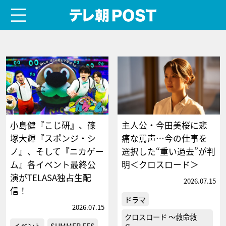
menu
テレ朝POST
小島健『こじ研』、篠
主人公・今田美桜に悲
塚大輝『スポンジ・シ
痛な罵声…今の仕事を
ノ』、そして『ニカゲー
選択した“重い過去”が判
ム』各イベント最終公
明＜クロスロード＞
演がTELASA独占生配
2026.07.15
信！
ドラマ
2026.07.15
クロスロード ～救命救
イベント
SUMMER FES