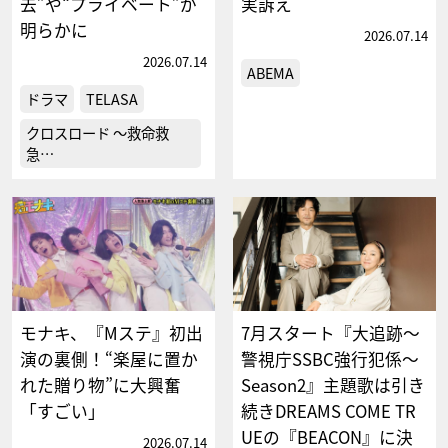
去”や“プライベート”が
実訴え
明らかに
2026.07.14
2026.07.14
ABEMA
ドラマ
TELASA
クロスロード ～救命救
急…
モナキ、『Mステ』初出
7月スタート『大追跡～
演の裏側！“楽屋に置か
警視庁SSBC強行犯係～
れた贈り物”に大興奮
Season2』主題歌は引き
「すごい」
続きDREAMS COME TR
UEの『BEACON』に決
2026.07.14