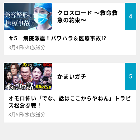
クロスロード ～救命救
4
急の約束～
＃5 病院激震！パワハラ＆医療事故!?
8月4日(火)放送分
かまいガチ
5
オモロ怖い「でな、話はここからやねん」トラビ
ス松倉参戦！
8月5日(水)放送分