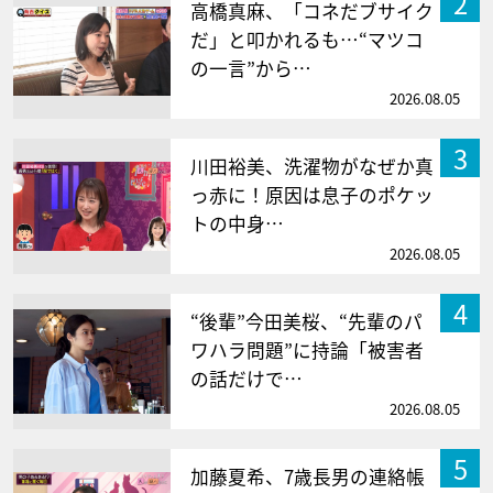
2
高橋真麻、「コネだブサイク
だ」と叩かれるも…“マツコ
の一言”から…
2026.08.05
3
川田裕美、洗濯物がなぜか真
っ赤に！原因は息子のポケッ
トの中身…
2026.08.05
4
“後輩”今田美桜、“先輩のパ
ワハラ問題”に持論「被害者
の話だけで…
2026.08.05
5
加藤夏希、7歳長男の連絡帳