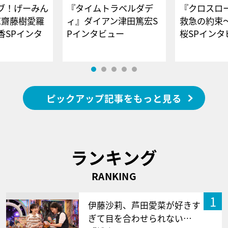
ブ！げーみん
『タイムトラベルダデ
『クロスロー
E齋藤樹愛羅
ィ』ダイアン津田篤宏S
救急の約束
香SPインタ
Pインタビュー
桜SPイ
ピックアップ記事をもっと見る
ランキング
RANKING
1
伊藤沙莉、芦田愛菜が好きす
ぎて目を合わせられない…