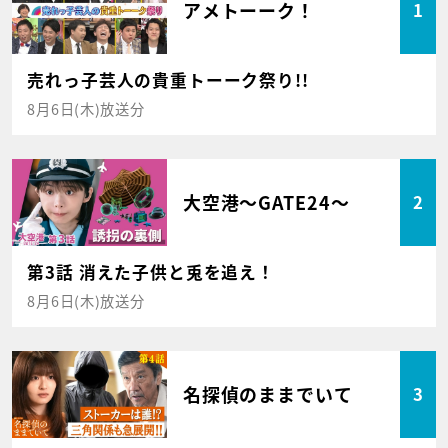
アメトーーク！
1
売れっ子芸人の貴重トーーク祭り!!
8月6日(木)放送分
大空港～GATE24～
2
第3話 消えた子供と兎を追え！
8月6日(木)放送分
名探偵のままでいて
3