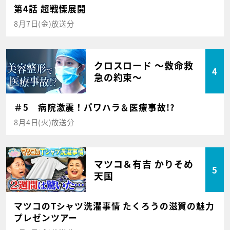
第4話 超戦慄展開
8月7日(金)放送分
クロスロード ～救命救
4
急の約束～
＃5 病院激震！パワハラ＆医療事故!?
8月4日(火)放送分
マツコ＆有吉 かりそめ
5
天国
マツコのTシャツ洗濯事情 たくろうの滋賀の魅力
プレゼンツアー