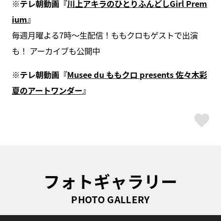
※テレ朝動画『
川上アキラのひとりふんどしGirl Prem
ium
』
毎週月曜よる7時〜生配信！ももクロもゲストで出演
も！ アーカイブも公開中
※テレ朝動画『
Musee du ももクロ presents 佐々木彩
夏のアートワンダー
』
ス
フォトギャラリー
PHOTO GALLERY