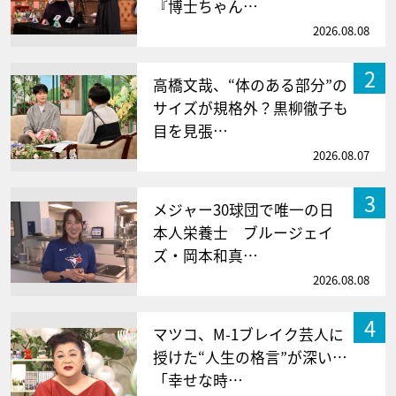
『博士ちゃん…
2026.08.08
2
高橋文哉、“体のある部分”の
サイズが規格外？黒柳徹子も
目を見張…
2026.08.07
3
メジャー30球団で唯一の日
本人栄養士 ブルージェイ
ズ・岡本和真…
2026.08.08
4
マツコ、M-1ブレイク芸人に
授けた“人生の格言”が深い…
「幸せな時…