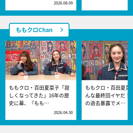
2026.08.09
2
ももクロChan
ももクロ・百田夏菜子「寂
ももクロ・百田夏菜
しくなってきた」16年の歴
んな最終回イヤだ！
史に幕、『もも…
の過去暴露でメ…
2026.04.30
2