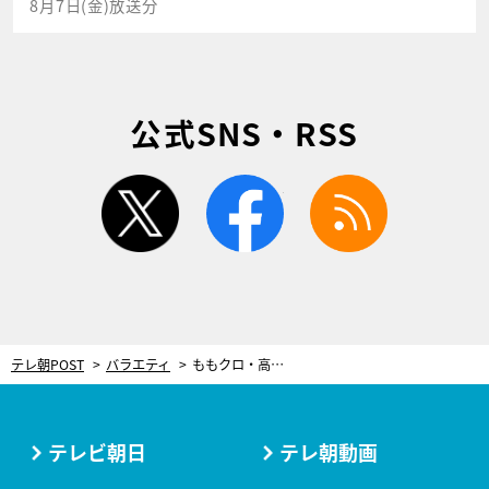
8月7日(金)放送分
公式SNS・RSS
twitter
facebook
rss
テレ朝POST
バラエティ
ももクロ・高城れに、ファンと“トゥクトゥクデート”の真相が明らかに！
テレビ朝日
テレ朝動画