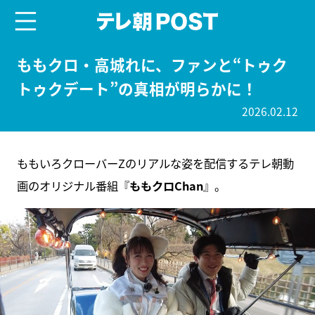
menu
テレ朝POST
ももクロ・高城れに、ファンと“トゥク
トゥクデート”の真相が明らかに！
2026.02.12
ももいろクローバーZのリアルな姿を配信するテレ朝動
画のオリジナル番組『
ももクロChan
』。