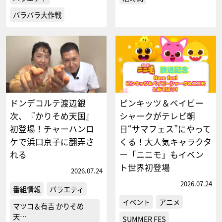
バラバラ大作戦
ドンデコルテ渡辺銀
ピンキッツ＆ベイビー
次、『かりそめ天国』
シャークがテレビ朝
初登場！チャーハンロ
日“サマフェス”にやって
ケで浜口京子に翻弄さ
くる！大人気キャラクタ
れる
ー「ニニモ」もイベン
ト世界初登場
2026.07.24
2026.07.24
番組情報
バラエティ
イベント
アニメ
マツコ＆有吉 かりそめ
天…
SUMMER FES