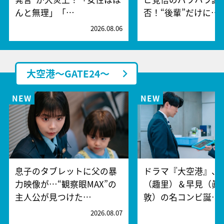
んと無理」「…
否！“後輩”だけに…
2026.08.06
2
大空港～GATE24～
息子のタブレットに父の暴
ドラマ『大空港』、
力映像が…“観察眼MAX”の
（趣里）＆早見（眞
主人公が見つけた…
敦）の名コンビ誕…
2026.08.07
2