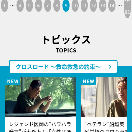
1
…
4
5
6
7
8
9
10
11
12
13
14
…
82
トピックス
TOPICS
クロスロード ～救命救急の約束～
レジェンド医師の“パワハラ
“ベテラン”船越英一
発言”が大炎上！「女性はほ
ビ覚悟のパワハラ謝