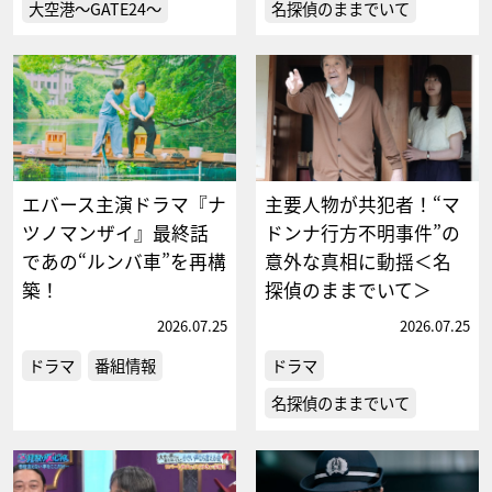
大空港～GATE24～
名探偵のままでいて
エバース主演ドラマ『ナ
主要人物が共犯者！“マ
ツノマンザイ』最終話
ドンナ行方不明事件”の
であの“ルンバ車”を再構
意外な真相に動揺＜名
築！
探偵のままでいて＞
2026.07.25
2026.07.25
ドラマ
番組情報
ドラマ
名探偵のままでいて