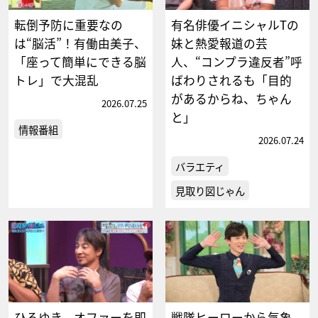
転倒予防に重要なの
有名俳優イニシャルTの
は“脳活”！有働由美子、
妹と熱愛報道の芸
「座って簡単にできる脳
人、“コンプラ違反者”呼
トレ」で大混乱
ばわりされるも「目的
があるからね、ちゃん
2026.07.25
と」
情報番組
2026.07.24
バラエティ
見取り図じゃん
ひろゆき、オファーを即
戦隊ヒーローから気象