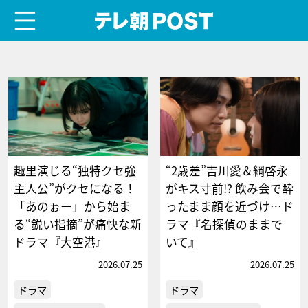
menu
テレ朝POST
趣里演じる“独特クセ強
“2歳差”吉川愛＆綱啓永
主人公”がクセになる！
がキス寸前!? 飲み会で酔
「あのぉー」から始ま
ったまま顔を近づけ…ド
る“鋭い指摘”が痛快な新
ラマ『名探偵のままで
ドラマ『大空港』
いて』
2026.07.25
2026.07.25
ドラマ
ドラマ