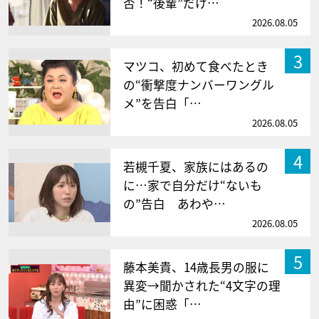
否！“後輩”だけ…
2026.08.05
3
マツコ、初めて食べたとき
の“衝撃度ナンバーワングル
メ”を告白「…
2026.08.05
4
若槻千夏、家族にはあるの
に…家で自分だけ“ないも
の”告白 あわや…
2026.08.05
5
藤本美貴、14歳長男の服に
異変→聞かされた“4文字の理
由”に困惑「…