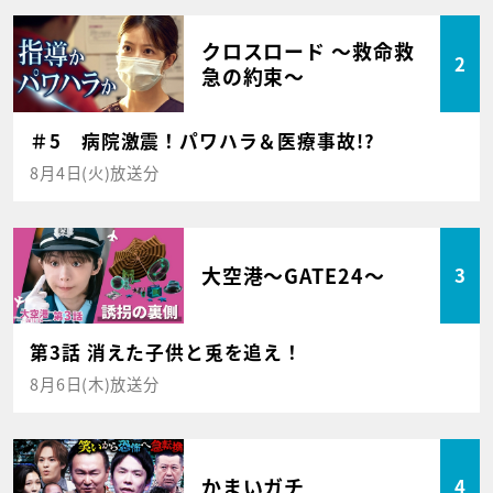
クロスロード ～救命救
2
急の約束～
＃5 病院激震！パワハラ＆医療事故!?
8月4日(火)放送分
大空港～GATE24～
3
第3話 消えた子供と兎を追え！
8月6日(木)放送分
かまいガチ
4