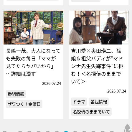
長嶋一茂、大人になって
吉川愛×奥田瑛二、孫
も失敗の毎日「ママが
娘＆祖父バディが“マド
見てたらヤバいから」
ンナ先生失踪事件”に挑
…詳細は濁す
む！＜名探偵のままで
いて＞
2026.07.24
2026.07.24
番組情報
ドラマ
番組情報
ザワつく！金曜日
名探偵のままでいて
1,5