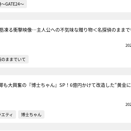
～GATE24～
背筋凍る衝撃映像…主人公への不気味な贈り物＜名探偵のままで
20
偵のままでいて
椰も大興奮の『博士ちゃん』SP！6億円かけて改造した“黄金
20
ラエティ
博士ちゃん