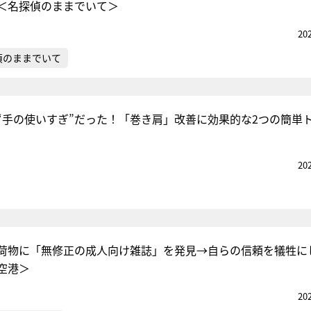
＜名探偵のままでいて＞
20
偵のままでいて
“手の使いすぎ”だった！「巻き肩」改善に効果的な2つの簡単
20
荷物に「無修正の成人向け雑誌」を発見→自らの信頼を犠牲に
空港＞
20