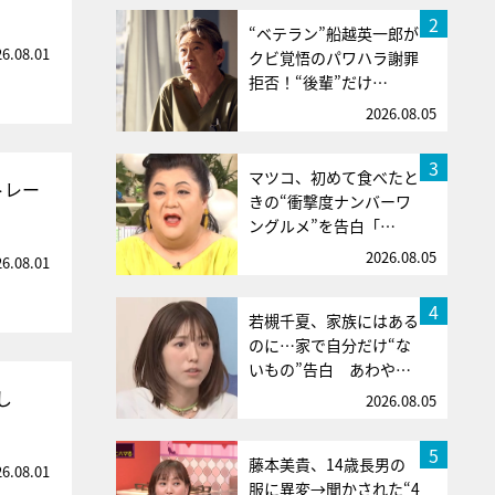
2
“ベテラン”船越英一郎が
26.08.01
クビ覚悟のパワハラ謝罪
拒否！“後輩”だけ…
2026.08.05
3
マツコ、初めて食べたと
トレー
きの“衝撃度ナンバーワ
ングルメ”を告白「…
2026.08.05
26.08.01
4
若槻千夏、家族にはある
のに…家で自分だけ“な
いもの”告白 あわや…
し
2026.08.05
5
藤本美貴、14歳長男の
26.08.01
服に異変→聞かされた“4