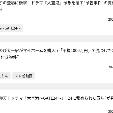
銃”の登場に衝撃！ドラマ『大空港』予想を覆す“予告事件”の真
る」
20
～GATE24～
のび太一家がマイホームを購入!?「予算1000万円」で見つけた
く付き物件”
20
えもん
テレ朝動画
仰天！ドラマ『大空港～GATE24～』“24に秘められた意味”が
20