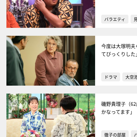
バラエティ
今度は大塚明夫
てびっくりした
ドラマ
大空港
磯野貴理子（6
かなってます」
徹子の部屋