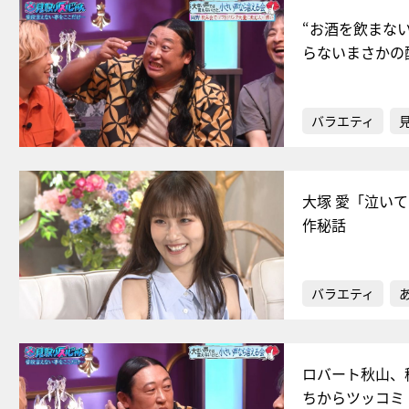
“お酒を飲まな
らないまさかの
バラエティ
大塚 愛「泣い
作秘話
バラエティ
ロバート秋山、
ちからツッコミ