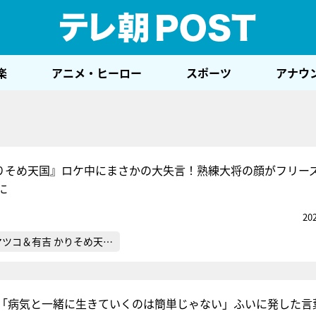
テレ
楽
アニメ・ヒーロー
スポーツ
アナウ
りそめ天国』ロケ中にまさかの大失言！熟練大将の顔がフリー
に
20
マツコ＆有吉 かりそめ天…
二「病気と一緒に生きていくのは簡単じゃない」ふいに発した言