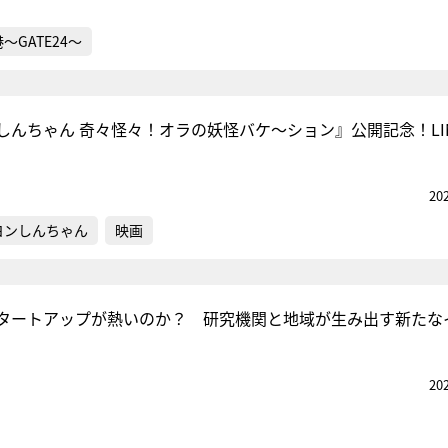
～GATE24～
しんちゃん 奇々怪々！オラの妖怪バケ～ション』公開記念！LI
20
ヨンしんちゃん
映画
タートアップが熱いのか？ 研究機関と地域が生み出す新たな
20