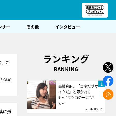
朝POST
ンサー
その他
インタビュー
ランキング
ズ、冷
RANKING
26.08.01
1
高橋真麻、「コネだブサ
イクだ」と叩かれる
も…“マツコの一言”か
ら…
2026.08.05
葉に孫