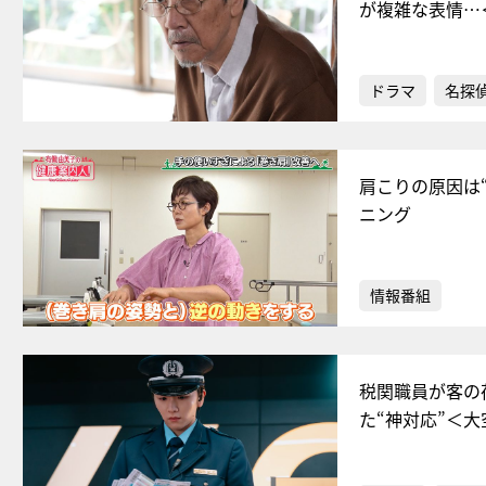
が複雑な表情…
ドラマ
名探
肩こりの原因は
ニング
情報番組
税関職員が客の
た“神対応”＜大