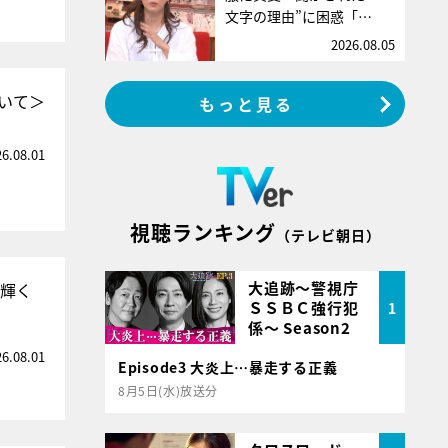
文字の理由”に困惑「…
2026.08.05
いて＞
もっと見る
26.08.01
視聴ランキング
（テレビ朝日）
大追跡～警視庁
に輝く
ＳＳＢＣ強行犯
1
係～ Season2
26.08.01
Episode3 大炎上…暴走する正義
8月5日(水)放送分