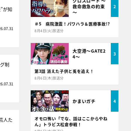
クロスロード ～
救命救急の約束
2
”が知
～
＃5 病院激震！パワハラ＆医療事故!?
26.07.31
8月4日(火)放送分
大空港～GATE2
3
4～
ング制
第3話 消えた子供と兎を追え！
8月6日(木)放送分
26.07.31
かまいガチ
4
オモロ怖い「でな、話はここからやね
芸人た
ん」トラビス松倉参戦！