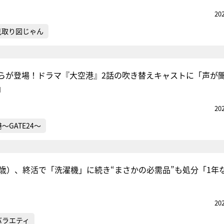
20
見取り図じゃん
らが登場！ドラマ『大空港』2話の吹き替えキャストに「声が
」
20
～GATE24～
2歳）、終活で「洗濯機」に続き“まさかの必需品”も処分「1年
20
バラエティ