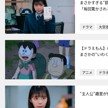
まさかすぎる“
「毎回驚かされ
ドラマ
大空港
【ドラえもん】
まさかの“いわ
アニメ
ドラ
“主人公”趣里が