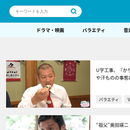
ドラマ・映画
バラエティ
音
U字工事、『か
や汗ものの事態
バラエティ
“祖父”奥田瑛