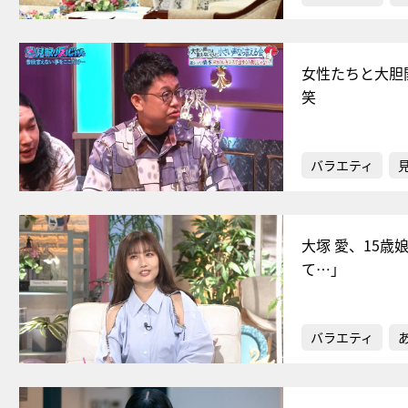
女性たちと大胆
笑
バラエティ
大塚 愛、15
て…」
バラエティ