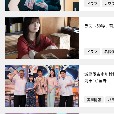
ドラマ
大空港
ラスト50秒、
ドラマ
名探
城島茂＆市川紗
列車”が登場
番組情報
バ