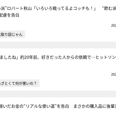
い派”ロバート秋山「いろいろ戦ってるよコッチも！」 “飲む派
配慮を告白
20
見取り図じゃん
てましたね」約20年前、好きだった人からの依頼で…ヒットソ
20
あざとくて何が悪いの？
稼いだお金の“リアルな使い道”を告白 まさかの購入品に後輩