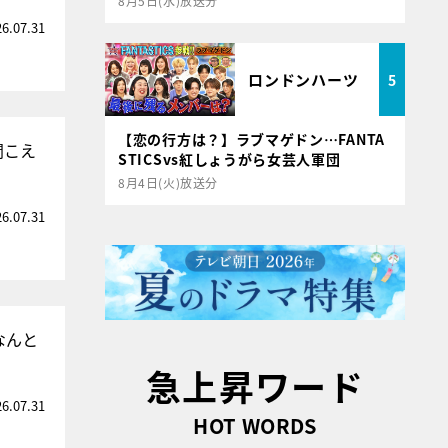
8月5日(水)放送分
26.07.31
ロンドンハーツ
5
【恋の行方は？】ラブマゲドン…FANTA
聞こえ
STICSvs紅しょうがら女芸人軍団
8月4日(火)放送分
26.07.31
なんと
急上昇ワード
26.07.31
HOT WORDS