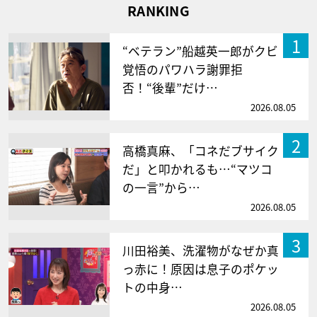
RANKING
1
“ベテラン”船越英一郎がクビ
覚悟のパワハラ謝罪拒
否！“後輩”だけ…
2026.08.05
2
高橋真麻、「コネだブサイク
だ」と叩かれるも…“マツコ
の一言”から…
2026.08.05
3
川田裕美、洗濯物がなぜか真
っ赤に！原因は息子のポケッ
トの中身…
2026.08.05