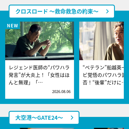
クロスロード ～救命救急の約束～
レジェンド医師の“パワハラ
“ベテラン”船越英一
発言”が大炎上！「女性はほ
ビ覚悟のパワハラ謝
んと無理」「…
否！“後輩”だけに…
2026.08.06
2
大空港～GATE24～