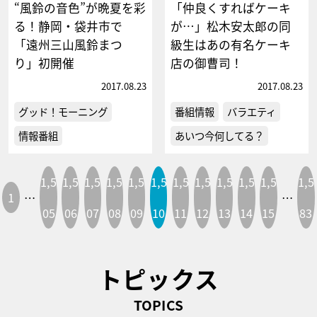
“風鈴の音色”が晩夏を彩
「仲良くすればケーキ
る！静岡・袋井市で
が…」松木安太郎の同
「遠州三山風鈴まつ
級生はあの有名ケーキ
り」初開催
店の御曹司！
2017.08.23
2017.08.23
グッド！モーニング
番組情報
バラエティ
情報番組
あいつ今何してる？
1,5
1,5
1,5
1,5
1,5
1,5
1,5
1,5
1,5
1,5
1,5
1,5
1
…
…
05
06
07
08
09
10
11
12
13
14
15
83
トピックス
TOPICS