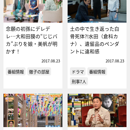
念願の初孫にデレデ
土の中で生き返った白
レ…大和田獏の“じじバ
骨死体?!水田（倉科カ
カ”ぶりを娘・美帆が明
ナ）、遺留品のペンダ
かす！
ントに違和感
2017.08.23
2017.08.23
番組情報
徹子の部屋
ドラマ
番組情報
刑事7人