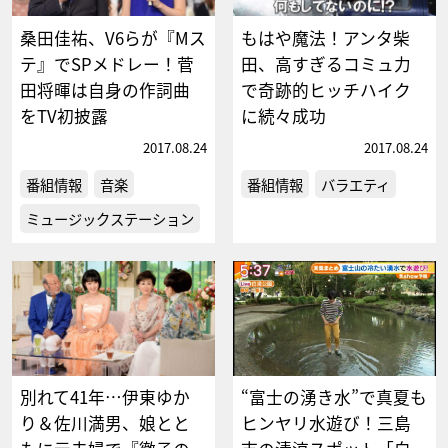
桑田佳祐、V6らが『Mス
もはや魔法！アンタ柴
テ』でSPメドレー！菅
田、高すぎるコミュ力
田将暉は自身の作詞曲
で奇跡的ヒッチハイク
をTV初披露
に続々成功
2017.08.24
2017.08.24
番組情報
音楽
番組情報
バラエティ
ミュージックステーション
別れて41年…伊東ゆか
“富士の湧き水”で真夏も
り＆佐川満男、娘とと
ヒンヤリ水遊び！三島