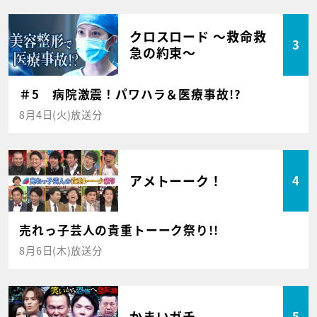
クロスロード ～救命救
3
急の約束～
＃5 病院激震！パワハラ＆医療事故!?
8月4日(火)放送分
アメトーーク！
4
売れっ子芸人の貴重トーーク祭り!!
8月6日(木)放送分
かまいガチ
5