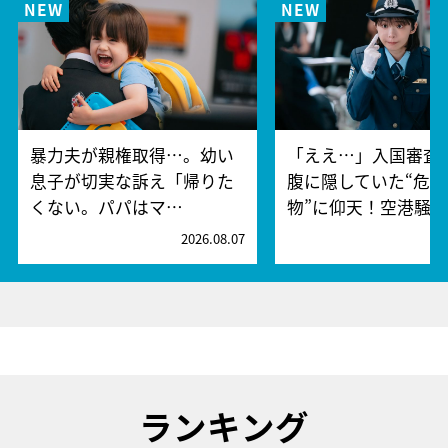
暴力夫が親権取得…。幼い
「ええ…」入国審査
息子が切実な訴え「帰りた
腹に隠していた“危険
くない。パパはマ…
物”に仰天！空港騒
2026.08.07
2
ランキング