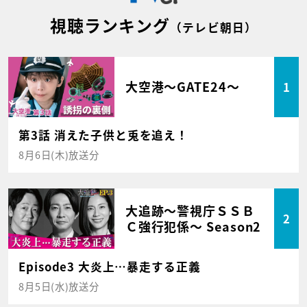
視聴ランキング
（テレビ朝日）
大空港～GATE24～
1
第3話 消えた子供と兎を追え！
8月6日(木)放送分
大追跡～警視庁ＳＳＢ
2
Ｃ強行犯係～ Season2
Episode3 大炎上…暴走する正義
8月5日(水)放送分