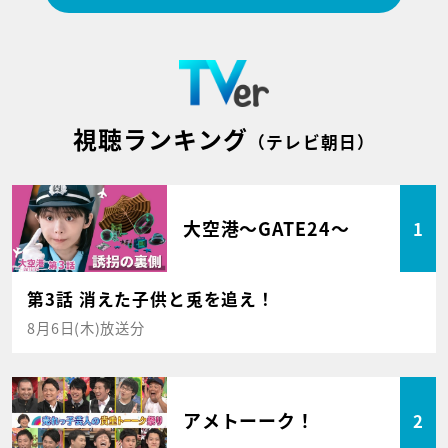
視聴ランキング
（テレビ朝日）
大空港～GATE24～
1
第3話 消えた子供と兎を追え！
8月6日(木)放送分
アメトーーク！
2