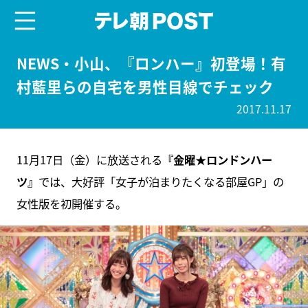
menu
テレ朝POST
NEWS・小山、『ロンハー』初登場！有
村藍里らの自宅を男性目線でチェック
2017.11.17
11月17日（金）に放送される
『金曜★ロンドンハー
ツ』
では、大好評「女子が泊まりたくなる部屋GP」の
女性版を初開催する。