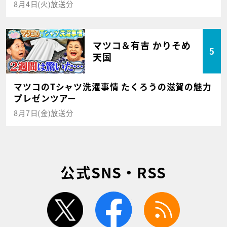
8月4日(火)放送分
マツコ＆有吉 かりそめ
5
天国
マツコのTシャツ洗濯事情 たくろうの滋賀の魅力
プレゼンツアー
8月7日(金)放送分
公式SNS・RSS
twitter
facebook
rss