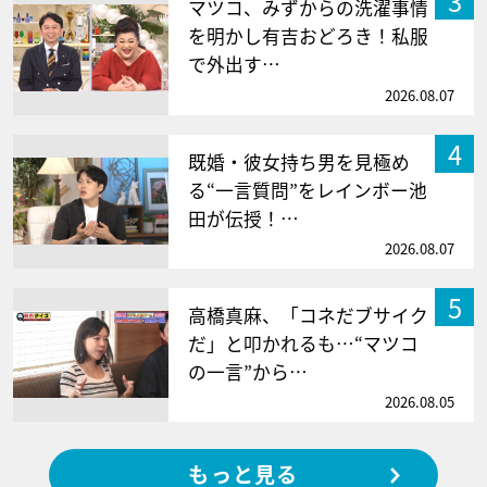
3
マツコ、みずからの洗濯事情
を明かし有吉おどろき！私服
で外出す…
2026.08.07
4
既婚・彼女持ち男を見極め
る“一言質問”をレインボー池
田が伝授！…
2026.08.07
5
高橋真麻、「コネだブサイク
だ」と叩かれるも…“マツコ
の一言”から…
2026.08.05
もっと見る