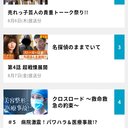
売れっ子芸人の貴重トーーク祭り!!
8月6日(木)放送分
名探偵のままでいて
3
第4話 超戦慄展開
8月7日(金)放送分
クロスロード ～救命救
4
急の約束～
＃5 病院激震！パワハラ＆医療事故!?