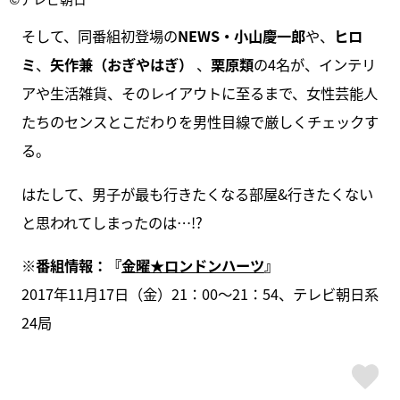
そして、同番組初登場の
NEWS・小山慶一郎
や、
ヒロ
ミ
、
矢作兼（おぎやはぎ）
、
栗原類
の4名が、インテリ
アや生活雑貨、そのレイアウトに至るまで、女性芸能人
たちのセンスとこだわりを男性目線で厳しくチェックす
る。
はたして、男子が最も行きたくなる部屋&行きたくない
と思われてしまったのは…!?
※番組情報：『
金曜★ロンドンハーツ
』
2017年11月17日（金）21：00～21：54、テレビ朝日系
24局
ス