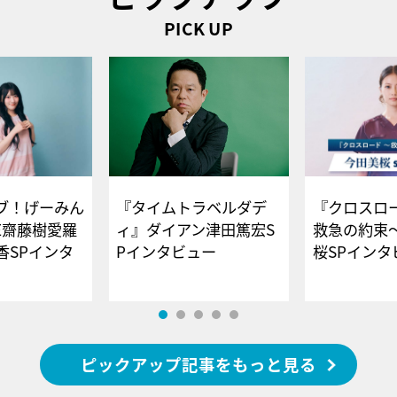
PICK UP
ブ！げーみん
『タイムトラベルダデ
『クロスロー
E齋藤樹愛羅
ィ』ダイアン津田篤宏S
救急の約束
香SPインタ
Pインタビュー
桜SPイ
ピックアップ記事をもっと見る