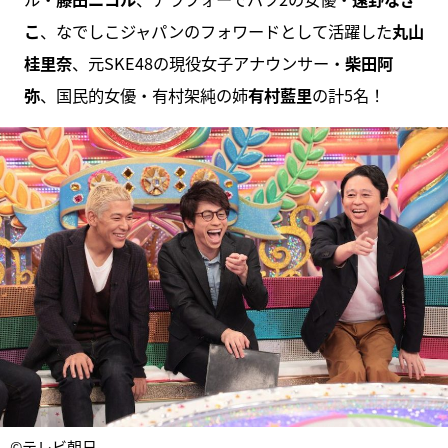
こ
、なでしこジャパンのフォワードとして活躍した
丸山
桂里奈
、元SKE48の現役女子アナウンサー・
柴田阿
弥
、国民的女優・有村架純の姉
有村藍里
の計5名！
©テレビ朝日