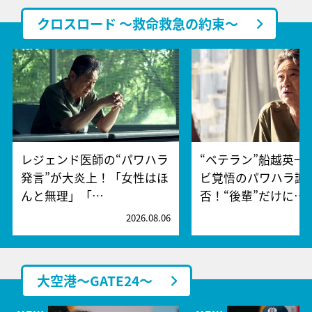
クロスロード ～救命救急の約束～
レジェンド医師の“パワハラ
“ベテラン”船越英一
発言”が大炎上！「女性はほ
ビ覚悟のパワハラ謝
んと無理」「…
否！“後輩”だけに…
2026.08.06
2
大空港～GATE24～