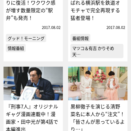
りに復活！ワクワク感
ばれる横浜駅を鉄道オ
が増す数量限定の“駅
モチャで完全再現する
弁”も発売！
猛者登場！
2017.08.02
2017.08.02
グッド！モーニング
番組情報
情報番組
マツコ＆有吉 かりそめ
天…
『刑事7人』オリジナル
黒柳徹子を演じる清野
ギャグ漫画連載中！漫
菜名に本人から“注文”！
画家・田中光が第4話で
「皆さんが思っているよ
本編進出
り…」