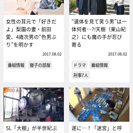
女性の耳元で「好きだ
“遺体を見て笑う男”は一
よ」梨園の妻・前田
体何者…?!天樹（東山紀
愛、4歳次男の“色男ぶ
之）にも魔の手が忍び
り”を明かす
寄る
2017.08.02
2017.08.02
番組情報
徹子の部屋
ドラマ
番組情報
刑事7人
SL「大樹」が半世紀ぶ
遂に…！「迷宮」と呼