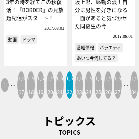
3年の時を経てこの秋復
坂上忍、感動の涙！自
活！『BORDER』の見放
分に男性を好きになる
題配信がスタート！
一面があると気づかせ
た同級生の今
2017.08.01
2017.08.01
動画
ドラマ
番組情報
バラエティ
あいつ今何してる？
1,5
1,5
1,5
1,5
1,5
1,5
1,5
1,5
1,5
1,5
1,5
1,5
1
…
…
17
18
19
20
21
22
23
24
25
26
27
84
トピックス
TOPICS