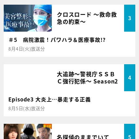
クロスロード ～救命救
3
急の約束～
＃5 病院激震！パワハラ＆医療事故!?
8月4日(火)放送分
大追跡～警視庁ＳＳＢ
4
Ｃ強行犯係～ Season2
Episode3 大炎上…暴走する正義
8月5日(水)放送分
名探偵のままでいて
5