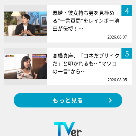
4
既婚・彼女持ち男を見極め
る“一言質問”をレインボー池
田が伝授！…
2026.08.07
5
高橋真麻、「コネだブサイク
だ」と叩かれるも…“マツコ
の一言”から…
2026.08.05
もっと見る