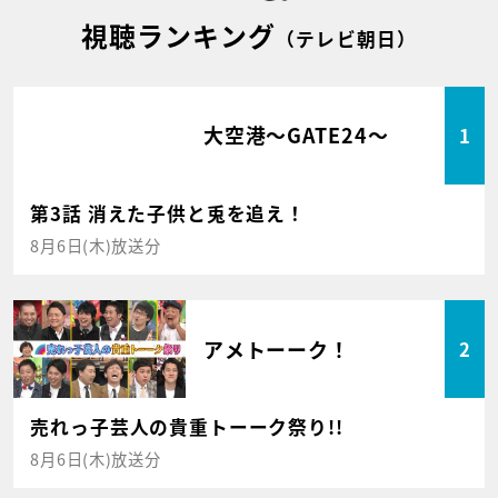
視聴ランキング
（テレビ朝日）
大空港～GATE24～
1
第3話 消えた子供と兎を追え！
8月6日(木)放送分
アメトーーク！
2
売れっ子芸人の貴重トーーク祭り!!
8月6日(木)放送分