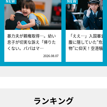
暴力夫が親権取得…。幼い
「ええ…」入国審査
息子が切実な訴え「帰りた
腹に隠していた“危険
くない。パパはマ…
物”に仰天！空港騒
2026.08.07
2
ランキング