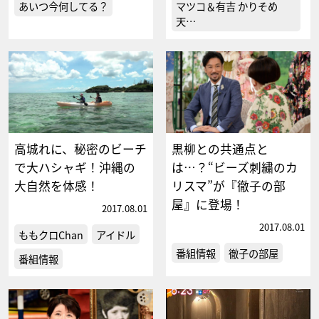
あいつ今何してる？
マツコ＆有吉 かりそめ
天…
高城れに、秘密のビーチ
黒柳との共通点と
で大ハシャギ！沖縄の
は…？“ビーズ刺繍のカ
大自然を体感！
リスマ”が『徹子の部
屋』に登場！
2017.08.01
2017.08.01
ももクロChan
アイドル
番組情報
徹子の部屋
番組情報