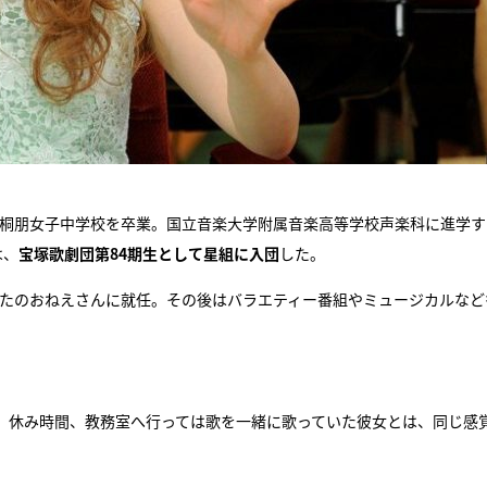
、桐朋女子中学校を卒業。国立音楽大学附属音楽高等学校声楽科に進学す
は、
宝塚歌劇団第84期生として星組に入団
した。
うたのおねえさんに就任。その後はバラエティー番組やミュージカルなど
。休み時間、教務室へ行っては歌を一緒に歌っていた彼女とは、同じ感