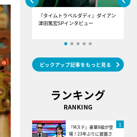
ぐ』＝LOV
『タイムトラベルダディ』ダイアン
『
香SPインタ
津田篤宏SPインタビュー
～
ピックアップ記事をもっと見る
ランキング
RANKING
1
『Mステ』豪華8組が登
場！23年ぶりに披露さ