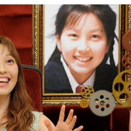
『アイ＝ラブ！げーみん
E齋藤樹愛羅＆佐々木舞
ビュー