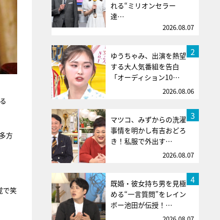
れる“ミリオンセラー
達…
2026.08.07
2
ゆうちゃみ、出演を熱望
する大人気番組を告白
「オーディション10…
2026.08.06
る
3
マツコ、みずからの洗濯
事情を明かし有吉おどろ
多方
き！私服で外出す…
2026.08.07
4
既婚・彼女持ち男を見極
覚で笑
める“一言質問”をレイン
ボー池田が伝授！…
2026.08.07