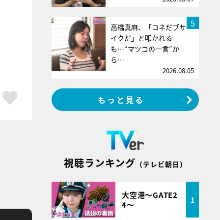
5
高橋真麻、「コネだブサ
イクだ」と叩かれる
も…“マツコの一言”か
ら…
2026.08.05
ア
はてブ
スキボタン
もっと見る
視聴ランキング
（テレビ朝日）
大空港～GATE2
1
4～