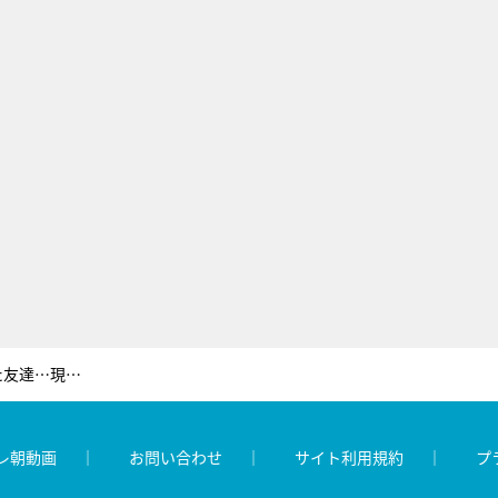
はいだしょうこが昔一緒に歌ってた友達…現在はある競技の日本代表を指導!?
レ朝動画
お問い合わせ
サイト利用規約
プ