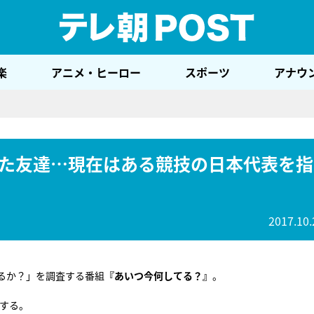
テレ
楽
アニメ・ヒーロー
スポーツ
アナウ
た友達…現在はある競技の日本代表を指
2017.10.
るか？」を調査する番組
『あいつ今何してる？』
。
する。