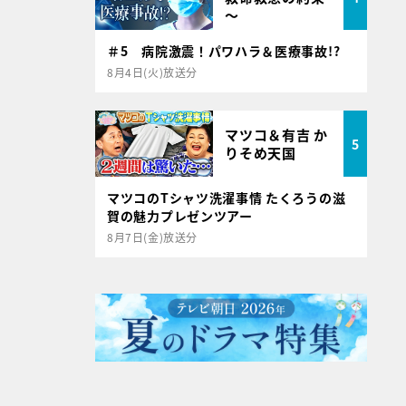
～
＃5 病院激震！パワハラ＆医療事故!?
8月4日(火)放送分
マツコ＆有吉 か
5
りそめ天国
マツコのTシャツ洗濯事情 たくろうの滋
賀の魅力プレゼンツアー
8月7日(金)放送分