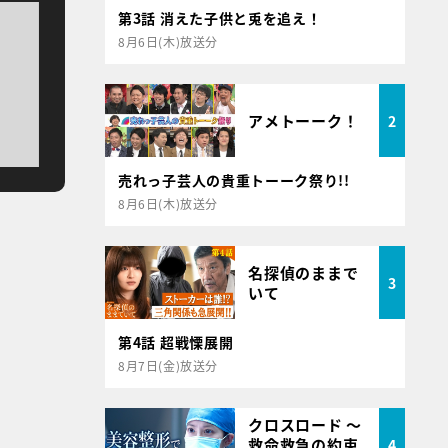
第3話 消えた子供と兎を追え！
8月6日(木)放送分
アメトーーク！
2
売れっ子芸人の貴重トーーク祭り!!
8月6日(木)放送分
名探偵のままで
3
いて
第4話 超戦慄展開
8月7日(金)放送分
クロスロード ～
救命救急の約束
4