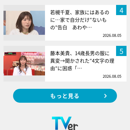
4
若槻千夏、家族にはあるの
に…家で自分だけ“ないも
の”告白 あわや…
2026.08.05
5
藤本美貴、14歳長男の服に
異変→聞かされた“4文字の理
由”に困惑「…
2026.08.05
もっと見る