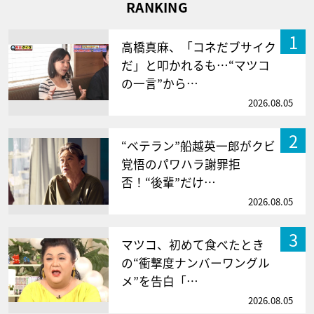
RANKING
1
高橋真麻、「コネだブサイク
だ」と叩かれるも…“マツコ
の一言”から…
2026.08.05
2
“ベテラン”船越英一郎がクビ
覚悟のパワハラ謝罪拒
否！“後輩”だけ…
2026.08.05
3
マツコ、初めて食べたとき
の“衝撃度ナンバーワングル
メ”を告白「…
2026.08.05