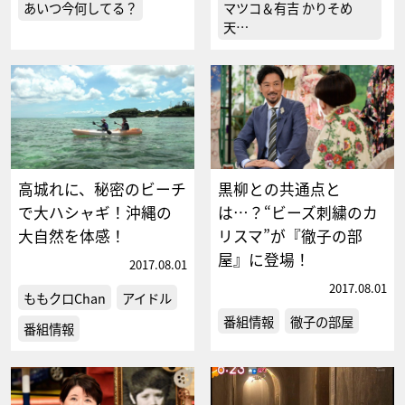
あいつ今何してる？
マツコ＆有吉 かりそめ
天…
高城れに、秘密のビーチ
黒柳との共通点と
で大ハシャギ！沖縄の
は…？“ビーズ刺繍のカ
大自然を体感！
リスマ”が『徹子の部
屋』に登場！
2017.08.01
2017.08.01
ももクロChan
アイドル
番組情報
徹子の部屋
番組情報