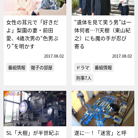
女性の耳元で「好きだ
“遺体を見て笑う男”は一
よ」梨園の妻・前田
体何者…?!天樹（東山紀
愛、4歳次男の“色男ぶ
之）にも魔の手が忍び
り”を明かす
寄る
2017.08.02
2017.08.02
番組情報
徹子の部屋
ドラマ
番組情報
刑事7人
SL「大樹」が半世紀ぶ
遂に…！「迷宮」と呼