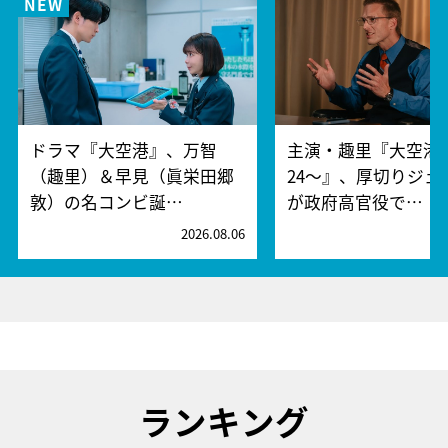
ドラマ『大空港』、万智
主演・趣里『大空港～
（趣里）＆早見（眞栄田郷
24～』、厚切りジェ
敦）の名コンビ誕…
が政府高官役で…
2026.08.06
2
ランキング