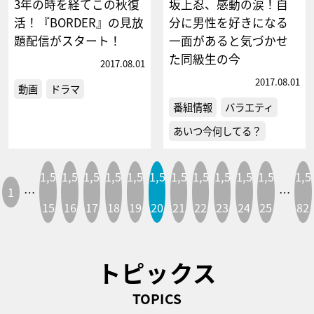
3年の時を経てこの秋復
坂上忍、感動の涙！自
活！『BORDER』の見放
分に男性を好きになる
題配信がスタート！
一面があると気づかせ
た同級生の今
2017.08.01
2017.08.01
動画
ドラマ
番組情報
バラエティ
あいつ今何してる？
1,5
1,5
1,5
1,5
1,5
1,5
1,5
1,5
1,5
1,5
1,5
1,5
1
…
…
15
16
17
18
19
20
21
22
23
24
25
82
トピックス
TOPICS