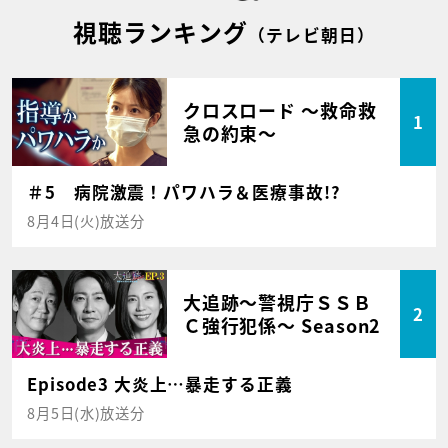
視聴ランキング
（テレビ朝日）
クロスロード ～救命救
1
急の約束～
＃5 病院激震！パワハラ＆医療事故!?
8月4日(火)放送分
大追跡～警視庁ＳＳＢ
2
Ｃ強行犯係～ Season2
Episode3 大炎上…暴走する正義
8月5日(水)放送分