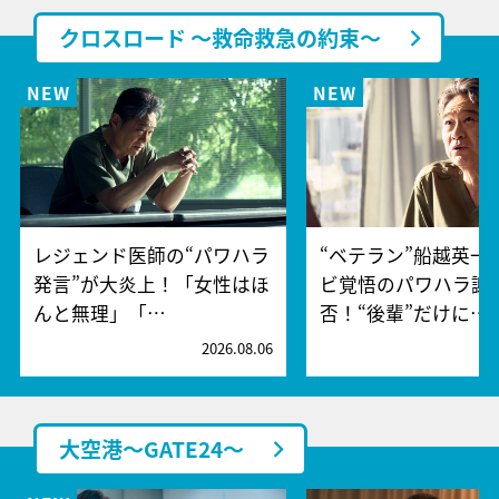
クロスロード ～救命救急の約束～
レジェンド医師の“パワハラ
“ベテラン”船越英一
発言”が大炎上！「女性はほ
ビ覚悟のパワハラ謝
んと無理」「…
否！“後輩”だけに…
2026.08.06
2
大空港～GATE24～