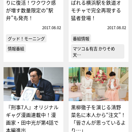
りに復活！ワクワク感
ばれる横浜駅を鉄道オ
が増す数量限定の“駅
モチャで完全再現する
弁”も発売！
猛者登場！
2017.08.02
2017.08.02
グッド！モーニング
番組情報
情報番組
マツコ＆有吉 かりそめ
天…
『刑事7人』オリジナル
黒柳徹子を演じる清野
ギャグ漫画連載中！漫
菜名に本人から“注文”！
画家・田中光が第4話で
「皆さんが思っているよ
本編進出
り…」