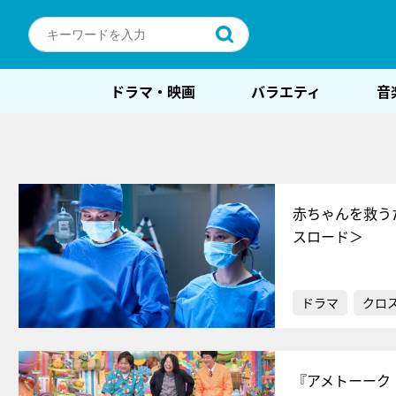
ドラマ・映画
バラエティ
音
赤ちゃんを救う
スロード＞
ドラマ
クロ
『アメトーーク