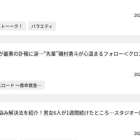
20
メトーーク！
バラエティ
桜が最悪の訃報に涙…“先輩”磯村勇斗が心温まるフォロー＜クロ
20
スロード ～救命救急…
悩み解決法を紹介！男女6人が1週間続けたところ…スタジオ一
20