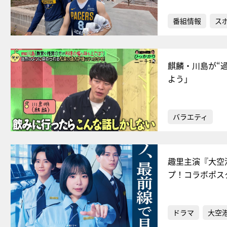
番組情報
ス
麒麟・川島が“
よう」
バラエティ
趣里主演『大空
プ！コラボポス
ドラマ
大空港