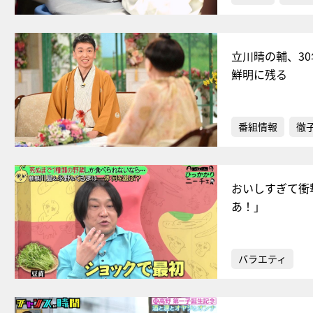
立川晴の輔、3
鮮明に残る
番組情報
徹
おいしすぎて衝
あ！」
バラエティ