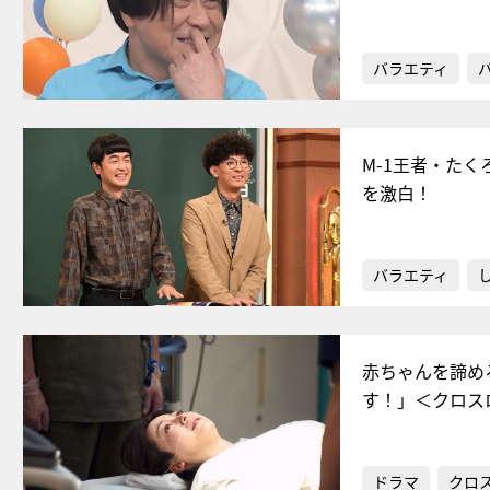
バラエティ
M-1王者・た
を激白！
バラエティ
赤ちゃんを諦め
す！」＜クロス
ドラマ
クロ