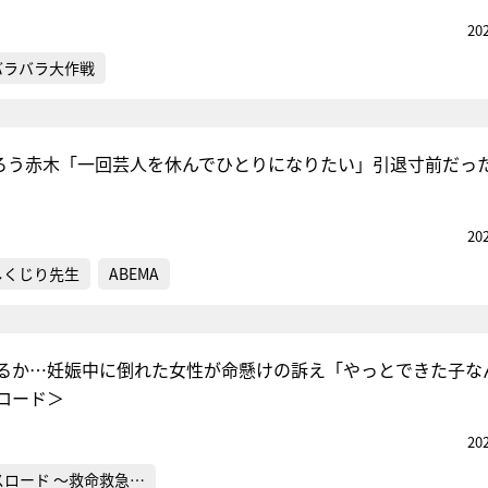
20
バラバラ大作戦
くろう赤木「一回芸人を休んでひとりになりたい」引退寸前だっ
20
しくじり先生
ABEMA
るか…妊娠中に倒れた女性が命懸けの訴え「やっとできた子な
ロード＞
20
スロード ～救命救急…