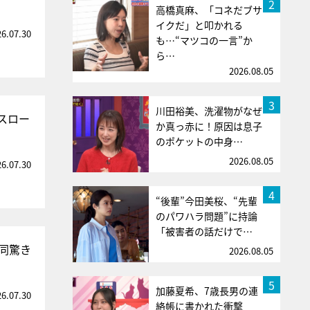
2
高橋真麻、「コネだブサ
イクだ」と叩かれる
26.07.30
も…“マツコの一言”か
ら…
2026.08.05
3
川田裕美、洗濯物がなぜ
スロー
か真っ赤に！原因は息子
のポケットの中身…
2026.08.05
26.07.30
4
“後輩”今田美桜、“先輩
のパワハラ問題”に持論
「被害者の話だけで…
同驚き
2026.08.05
5
加藤夏希、7歳長男の連
26.07.30
絡帳に書かれた衝撃