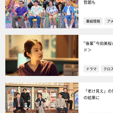
哲朗も
番組情報
ア
“後輩”今田美
ド＞
ドラマ
クロ
「老け見え」の
の結果に