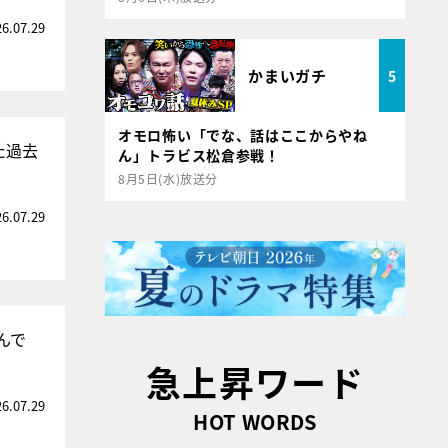
26.07.29
かまいガチ
5
オモロ怖い「でな、話はここからやね
た過去
ん」トラビス松倉参戦！
8月5日(水)放送分
26.07.29
んで
急上昇ワード
26.07.29
HOT WORDS