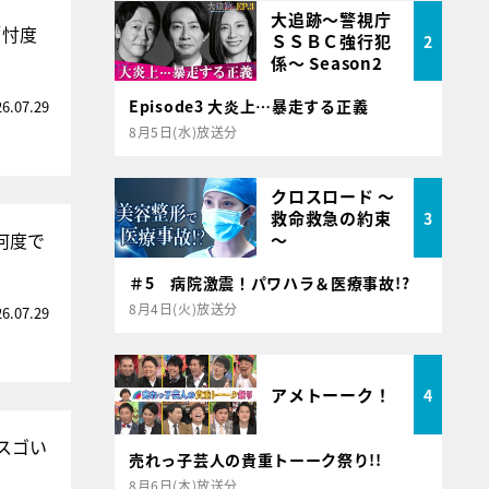
大追跡～警視庁
“忖度
ＳＳＢＣ強行犯
2
係～ Season2
Episode3 大炎上…暴走する正義
26.07.29
8月5日(水)放送分
クロスロード ～
救命救急の約束
3
何度で
～
＃5 病院激震！パワハラ＆医療事故!?
8月4日(火)放送分
26.07.29
アメトーーク！
4
スゴい
売れっ子芸人の貴重トーーク祭り!!
8月6日(木)放送分