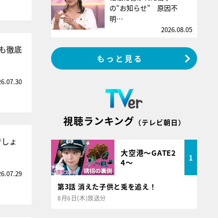
の“お知らせ” 原因不
明…
2026.08.05
も徹底
もっと見る
26.07.30
視聴ランキング
（テレビ朝日）
でしょ
大空港～GATE2
1
4～
26.07.29
第3話 消えた子供と兎を追え！
8月6日(木)放送分