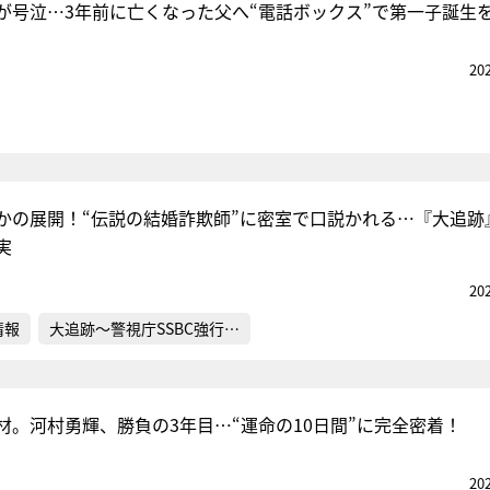
が号泣…3年前に亡くなった父へ“電話ボックス”で第一子誕生
20
かの展開！“伝説の結婚詐欺師”に密室で口説かれる…『大追跡
実
20
情報
大追跡～警視庁SSBC強行…
材。河村勇輝、勝負の3年目…“運命の10日間”に完全密着！
20