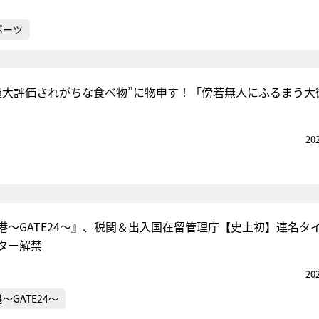
ポーツ
過大評価されがちな食べ物”に物申す！「傍若無人にふるまう大
20
港～GATE24～』、税関＆出入国在留管理庁【史上初】連名タ
ター解禁
20
～GATE24～