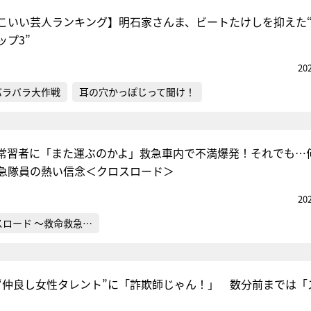
こいい芸人ランキング】明石家さんま、ビートたけしを抑えた
ップ3”
20
バラバラ大作戦
耳の穴かっぽじって聞け！
常習者に「また運ぶのかよ」救急車内で不満爆発！それでも…
急隊員の熱い信念＜クロスロード＞
20
スロード ～救命救急…
“仲良し女性タレント”に「詐欺師じゃん！」 数分前までは「