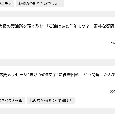
ラエティ
林修の今知りたいでしょ！
大級の製油所を現地取材 「石油はあと何年もつ？」素朴な疑問
20
応援メッセージ“まさかの8文字”に後輩困惑「どう間違えたん
20
バラバラ大作戦
耳の穴かっぽじって聞け！