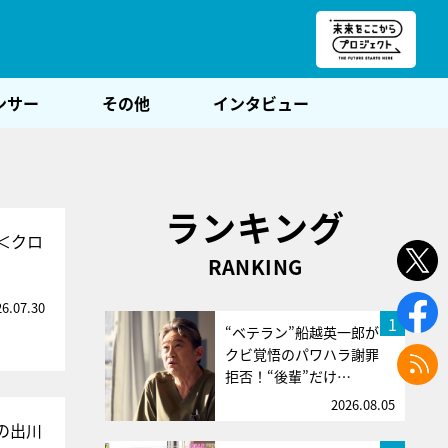
朝POST
ンサー
その他
インタビュー
ランキング
＜クロ
RANKING
26.07.30
1
“ベテラン”船越英一郎が
クビ覚悟のパワハラ謝罪
拒否！“後輩”だけ…
2026.08.05
の出川