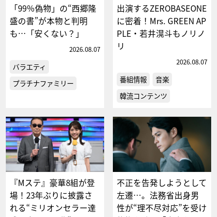
「99％偽物」の“西郷隆
出演するZEROBASEONE
盛の書”が本物と判明
に密着！Mrs. GREEN AP
も…「安くない？」
PLE・若井滉斗もノリノ
リ
2026.08.07
2026.08.07
バラエティ
番組情報
音楽
プラチナファミリー
韓流コンテンツ
『Mステ』豪華8組が登
不正を告発しようとして
場！23年ぶりに披露さ
左遷…。法務省出身男
れる“ミリオンセラー達
性が“理不尽対応”を受け