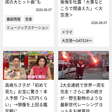
成の大ヒット曲”も
後悔を吐露「大事なと
ころで間違えた」＜大
2026.08.07
空港＞
番組情報
音楽
2026.08.07
ミュージックステーション
ドラマ
大空港～GATE24～
高嶋ちさ子が「初めて
2大会連続で世界一周を
見た」お宝に驚き！本
完走！さらに夢の続き
人予想「2～3万円くら
が…野生動物のような
い」→想像を上回る鑑
最新世代レーシングヨ
定額に
ットをお披露目