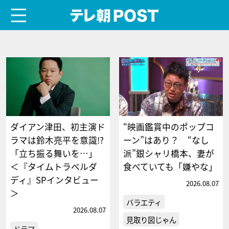
menu
テレ朝POST
ダイアン津田、初主演ド
“映画鑑賞中のポップコ
ラマは鈴木亮平を意識!?
ーン”はあり？ “なし
「立ち振る舞いを…」
派”銀シャリ橋本、妻が
＜『タイムトラベルダ
食べていても「嫌やな」
ディ』SPインタビュー
2026.08.07
＞
バラエティ
2026.08.07
見取り図じゃん
ドラマ