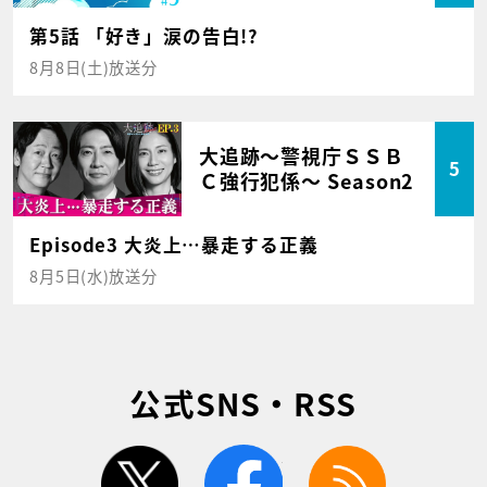
第5話 「好き」涙の告白!?
8月8日(土)放送分
大追跡～警視庁ＳＳＢ
5
Ｃ強行犯係～ Season2
Episode3 大炎上…暴走する正義
8月5日(水)放送分
公式SNS・RSS
twitter
facebook
rss