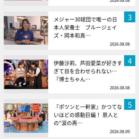
2026.08.08
3
メジャー30球団で唯一の日
本人栄養士 ブルージェイ
ズ・岡本和真…
2026.08.08
4
伊藤沙莉、芦田愛菜が好きす
ぎて目を合わせられない…
『博士ちゃん…
2026.08.08
5
『ポツンと一軒家』かつてな
いほどの感動巨編！ 恩人と
の“涙の再…
2026.08.09