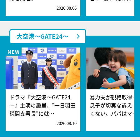
2026.08.06
2
大空港～GATE24～
ドラマ『大空港～GATE24
暴力夫が親権取得…
～』主演の趣里、“一日羽田
息子が切実な訴え「
税関支署長”に就…
くない。パパはマ…
2026.08.10
2