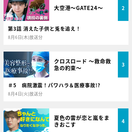
大空港～GATE24～
2
第3話 消えた子供と兎を追え！
8月6日(木)放送分
クロスロード ～救命救
3
急の約束～
＃5 病院激震！パワハラ＆医療事故!?
8月4日(火)放送分
夏色の雲が恋と嵐をま
4
きおこす