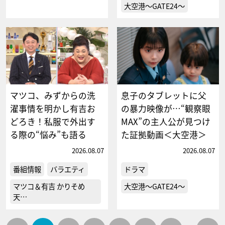
大空港～GATE24～
マツコ、みずからの洗
息子のタブレットに父
濯事情を明かし有吉お
の暴力映像が…“観察眼
どろき！私服で外出す
MAX”の主人公が見つけ
る際の“悩み”も語る
た証拠動画＜大空港＞
2026.08.07
2026.08.07
番組情報
バラエティ
ドラマ
マツコ＆有吉 かりそめ
大空港～GATE24～
天…