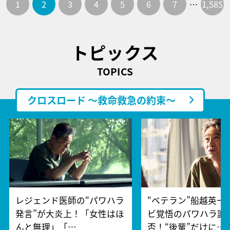
1
2
3
4
5
6
7
…
1,585
トピックス
TOPICS
クロスロード ～救命救急の約束～
レジェンド医師の“パワハラ
“ベテラン”船越英一
発言”が大炎上！「女性はほ
ビ覚悟のパワハラ謝
んと無理」「…
否！“後輩”だけに…