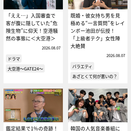
「ええ…」入国審査で
既婚・彼女持ち男を見
客が腹に隠していた“危
極める“一言質問”をレイ
険生物”に仰天！空港騒
ンボー池田が伝授！
然の事態に＜大空港＞
「上級者テク」女性陣
大絶賛
2026.08.07
2026.08.07
ドラマ
バラエティ
大空港～GATE24～
あざとくて何が悪いの？
鑑定結果で1％の奇跡！
韓国の人気音楽番組に