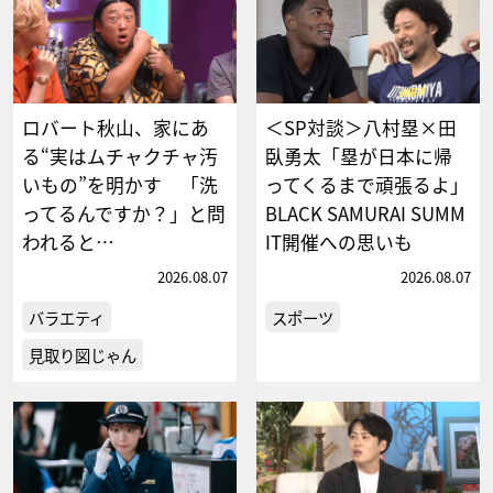
ロバート秋山、家にあ
＜SP対談＞八村塁×田
る“実はムチャクチャ汚
臥勇太「塁が日本に帰
いもの”を明かす 「洗
ってくるまで頑張るよ」
ってるんですか？」と問
BLACK SAMURAI SUMM
われると…
IT開催への思いも
2026.08.07
2026.08.07
バラエティ
スポーツ
見取り図じゃん